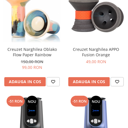
Creuzet Narghilea Oblako
Creuzet Narghilea APPO
Flow Paper Rainbow
Fusion Orange
150,00 RON
49,00 RON
99,00 RON
ADAUGA IN COS
ADAUGA IN COS
-51 RON
-51 RON
NOU
NOU