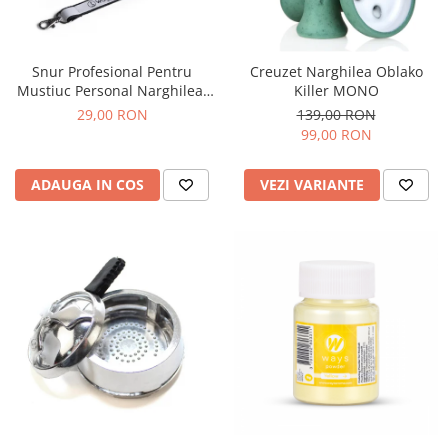
Snur Profesional Pentru
Creuzet Narghilea Oblako
Mustiuc Personal Narghilea,
Killer MONO
Wookah
29,00 RON
139,00 RON
99,00 RON
ADAUGA IN COS
VEZI VARIANTE