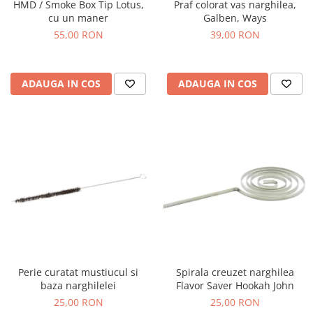
HMD / Smoke Box Tip Lotus,
Praf colorat vas narghilea,
cu un maner
Galben, Ways
55,00 RON
39,00 RON
ADAUGA IN COS
ADAUGA IN COS
Perie curatat mustiucul si
Spirala creuzet narghilea
baza narghilelei
Flavor Saver Hookah John
25,00 RON
25,00 RON