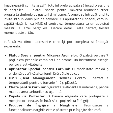
Imaginează-ți cum te așezi în fotoliul preferat, gata să începi o sesiune
de narghilea. Cu platoul special pentru mixarea aromelor, creezi
propria ta simfonie de gusturi și miresme. Aromele se întrepătrund, te
invită într-un dans plin de savoare. Cu aprinzătorul special, carbunii
capătă viață, iar cu HMD-ul controlezi temperatura ca un adevărat
maestru al artei narghilelei. Fiecare detaliu este perfect, fiecare
moment este al tău.
Iată câteva dintre accesoriile care îți pot completa și îmbogăți
experiența:
Platou Special pentru Mixarea Aromelor:
O paletă pe care îți
poți picta propriile combinații de arome, un instrument esențial
pentru creativitatea ta.
Aprinzator Special pentru Carbuni:
O modalitate rapidă și
eficientă de a încălzi carbunii, fără bătaie de cap.
HMD (Heat Management Device):
Controlul perfect al
temperaturii, pentru o fumarie fină și plăcută.
Cleste pentru Carbuni:
Siguranța și eficiența la îndemână, pentru
manipularea carbunilor cu ușurință.
Cupola de Protectie:
O barieră elegantă care protejează și
menține ordinea, astfel încât să te poți relaxa fără griji.
Produse de Îngrijire a Narghilelei:
Frumusețea și
funcționalitatea narghilelei tale păstrate prin îngrijire dedicată.