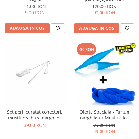
11,00 RON
120,00 RON
9,00 RON
90,00 RON
ADAUGA IN COS
ADAUGA IN COS
-30 RON
Set perii curatat conectori,
Oferta Speciala - Furtun
mustiuc si baza narghilea
narghilea + Mustiuc Ice
Bazooka
39,00 RON
79,00 RON
49,00 RON