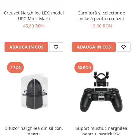
Creuzet Narghilea LEX, model
Garnitură și colector de
UPG Mini, Maro
melasă pentru creuzet
45,00 RON
19,00 RON
ADAUGA IN COS
ADAUGA IN COS
-2 RON
-30 RON
Difuzor narghilea din silicon,
Suport mustiuc narghilea
negru
pentru Joystick PS4