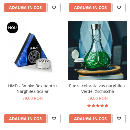
ADAUGA IN COS
ADAUGA IN COS
NOU
HMD - Smoke Box pentru
Pudra colorata vas narghilea,
Narghilea Scalar
Verde, Xschischa
79,00 RON
59,00 RON
ADAUGA IN COS
ADAUGA IN COS