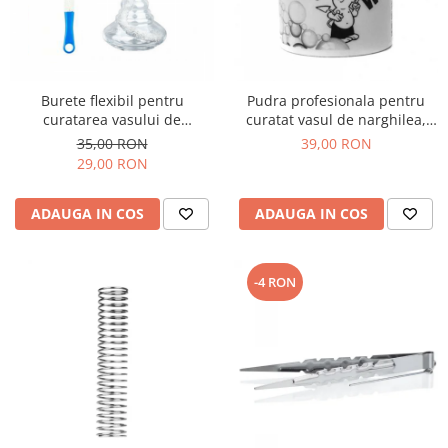
Burete flexibil pentru
Pudra profesionala pentru
curatarea vasului de
curatat vasul de narghilea,
narghilea
150g, Schmand Weg
35,00 RON
39,00 RON
29,00 RON
ADAUGA IN COS
ADAUGA IN COS
-4 RON