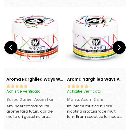
Aroma Narghilea Ways World Trade Center - Piersica cu Ice Tea, 200gr
Aroma Narghilea Ways Amore - Banana, Ananas si Menta, 200gr
Achizitie verificata
Achizitie verificata
A
Barbu Daniel,
Acum 1 an
Maria,
Acum 2 ani
Am încercat mai multe
Imi place mult ca nu are
O
arome fără tutun, dar de
nicotina si totusi face mult
multe ori gustul nu era
fum. Eram sceptica la inceput,
suficient de intens. mi-a
dar gustul de banana cu
plăcut însă aceasta. Fumul
ananas e surprinzator de