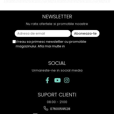
este dens, iar aroma se
natural si gustos. In plus, nu
menține pe toată durata
ramane miros neplacut in
sesiunii. Chiar dacă nu
camera de tutun sau tigara.
NEWSLETTER
conține tutun, senzația este la
fel de sati...
Nu rata ofertele si promotiile noastre
Vreau sa primesc newsletter cu promotiile
magazinului. Afla mai multe in
Politica de
Confidentialitate
SOCIAL
Urmareste-ne in social media
SUPORT CLIENTI
08:00 - 21:00
0760059528