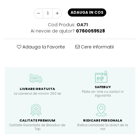
ADAUGA IN COS
Cod Produs:
OA71
Ai nevoie de ajutor?
0760059528
Adauga la Favorite
Cere informatii
SAFEBUY
LIVRARE GRATUITA
Plata on-line cu cardul in
La comenzi de minim 250 lei
siguranta
CALITATE PREMIUM
RIDICARE PERSONALA
Calitate Garantata de Branduri de
Ridica comanda ta direct de la
Top
noi