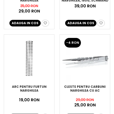
NARGHILEA
NARGHILEA, 150G, SCHMAND
WEG
39,00 RON
35,00 RON
29,00 RON
ADAUGA IN COS
ADAUGA IN COS
-4 RON
ARC PENTRU FURTUN
CLESTE PENTRU CARBUNI
NARGHILEA
NARGHILEA CU AC
19,00 RON
29,00 RON
25,00 RON