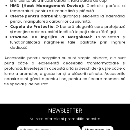
și eficientă de a încălzi carbunii, fără bătaie de cap.
HMD (Heat Management Device):
Controlul perfect al
temperaturii, pentru o fumarie fină și plăcută.
Cleste pentru Carbuni:
Siguranța și eficiența la îndemână,
pentru manipularea carbunilor cu ușurință.
Cupola de Protectie:
O barieră elegantă care protejează
și menține ordinea, astfel încât să te poți relaxa fără griji.
Produse de Îngrijire a Narghilelei:
Frumusețea și
funcționalitatea narghilelei tale păstrate prin îngrijire
dedicată.
Accesoriile pentru narghilea nu sunt simple obiecte; ele sunt
punți către o experiență deosebită, transformatoare și
profundă. Investește în această artă și deschide-ți ușile către o
lume a aromelor, a gusturilor și a plăcerii rafinate. Accesoriile
noastre sunt gândite pentru tine, pentru ca fiecare moment să
fie special și de neuitat.
NEWSLETTER
Nu rata ofertele si promotiile noastre