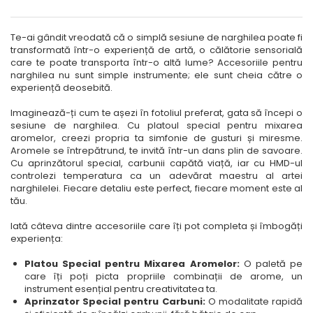
Te-ai gândit vreodată că o simplă sesiune de narghilea poate fi
transformată într-o experiență de artă, o călătorie sensorială
care te poate transporta într-o altă lume? Accesoriile pentru
narghilea nu sunt simple instrumente; ele sunt cheia către o
experiență deosebită.
Imaginează-ți cum te așezi în fotoliul preferat, gata să începi o
sesiune de narghilea. Cu platoul special pentru mixarea
aromelor, creezi propria ta simfonie de gusturi și miresme.
Aromele se întrepătrund, te invită într-un dans plin de savoare.
Cu aprinzătorul special, carbunii capătă viață, iar cu HMD-ul
controlezi temperatura ca un adevărat maestru al artei
narghilelei. Fiecare detaliu este perfect, fiecare moment este al
tău.
Iată câteva dintre accesoriile care îți pot completa și îmbogăți
experiența:
Platou Special pentru Mixarea Aromelor:
O paletă pe
care îți poți picta propriile combinații de arome, un
instrument esențial pentru creativitatea ta.
Aprinzator Special pentru Carbuni:
O modalitate rapidă