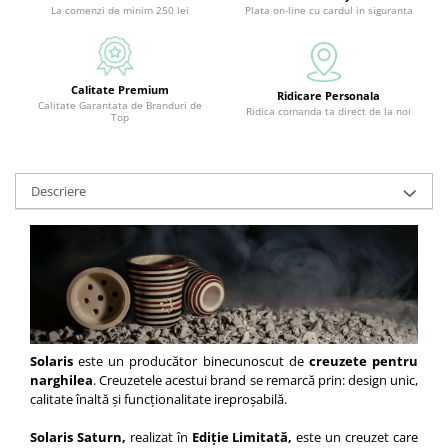
La comenzi de minim 250 lei
Plata on-line cu cardul in siguranta
Calitate Premium
Ridicare Personala
Calitate Garantata de Branduri de
Ridica comanda ta direct de la noi
Top
Descriere
Solaris
este un producător binecunoscut de
creuzete pentru
narghilea
. Creuzetele acestui brand se remarcă prin: design unic,
calitate înaltă și funcționalitate ireproșabilă.
Solaris Saturn,
realizat în
Ediție Limitată,
este un creuzet care