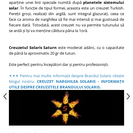
aparține unei linii speciale numită după
planetele sistemului
solar
. În funcție de tipul formei, aceasta este un creuzet Turkish.
Pereții groși, realizați din argilă, sunt integral glazurați, ceea ce
face ca aroma de narghilea să fie mai intensă și mai gustoasă de
fiecare dată. Totodată, acest creuzet nu va permite tutunului să
se ardă și își va menține căldura pâna la 1oră.
Creuzetul Solaris Saturn
este moderat adânc, cu o capacitate
de până la aproximativ 20 gr de tutun.
Este perfect pentru începători dar și pentru profesioniști.
✴✴✴ Pentru mai multe informații despre Brandul Solaris citește
blogul nostru:
CREUZET NARGHILEA SOLARIS - INFORMAȚII
UTILE DESPRE CREUZETELE BRANDULUI SOLARIS
.