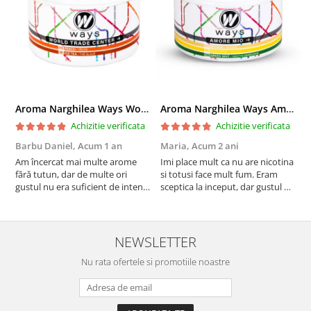
Aroma Narghilea Ways World Trade Center - Piersica cu Ice Tea, 200gr
Aroma Narghilea Ways Amore - Banana, Ananas si Menta, 200gr
Achizitie verificata
Achizitie verificata
Barbu Daniel,
Acum 1 an
Maria,
Acum 2 ani
G
Am încercat mai multe arome
Imi place mult ca nu are nicotina
O
fără tutun, dar de multe ori
si totusi face mult fum. Eram
R
gustul nu era suficient de intens.
sceptica la inceput, dar gustul de
mi-a plăcut însă aceasta. Fumul
banana cu ananas e surprinzator
este dens, iar aroma se menține
de natural si gustos. In plus, nu
pe toată durata sesiunii. Chiar
ramane miros neplacut in
dacă nu conține tutun, senzația
camera de tutun sau tigara.
NEWSLETTER
este la fel de sati...
Nu rata ofertele si promotiile noastre