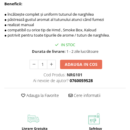
Beneficii:
● încălzește complet și uniform tutunul de narghilea
● păstrează gustul aromat al tutunului atunci când fumezi
● realizat manual
● compatibil cu orice tip de Hmd , Smoke Box, Kaloud
● potrivit pentru toate tipurile de arome / tutun de narghilea.
IN STOC
Durata de livrare:
1 - 2 zile lucrătoare
ADAUGA IN COS
Cod Produs:
NRG101
Ai nevoie de ajutor?
0760059528
Adauga la Favorite
Cere informatii
Livrare Gratuita
Safebuy