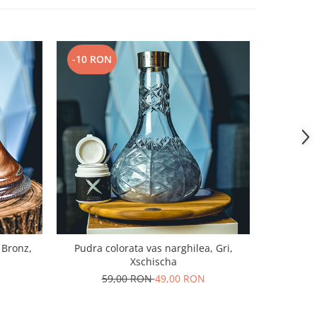
-10 RON
 Bronz,
Pudra colorata vas narghilea, Gri,
Pudra col
Xschischa
59,00 RON
49,00 RON