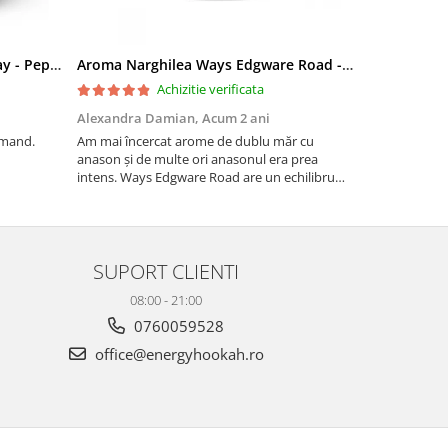
Aroma Narghilea Ways Broadway - Pepene Rosu, Bomboane, Menta, 200g
Aroma Narghilea Ways Edgware Road - Dublu Mar cu anison, 200gr
Mustiuc nar
Achizitie verificata
Alexandra Damian,
Acum 2 ani
Daniela Ioa
omand.
Am mai încercat arome de dublu măr cu
Imi place.
anason și de multe ori anasonul era prea
intens. Ways Edgware Road are un echilibru
perfect – simți dulceața merelor la început, iar
anasonul rămâne subtil în postgust, fără să fie
copleșitor. Reco...
SUPORT CLIENTI
08:00 - 21:00
0760059528
office@energyhookah.ro