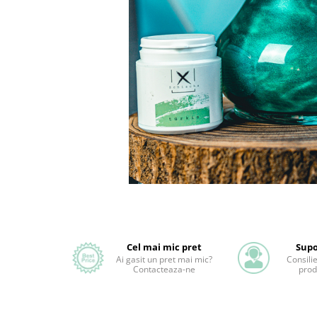
Cel mai mic pret
Supo
Ai gasit un pret mai mic?
Consili
Contacteaza-ne
prod