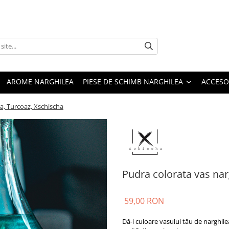
AROME NARGHILEA
PIESE DE SCHIMB NARGHILEA
ACCESO
a, Turcoaz, Xschischa
Pudra colorata vas nar
59,00 RON
Dă-i culoare vasului tău de narghil