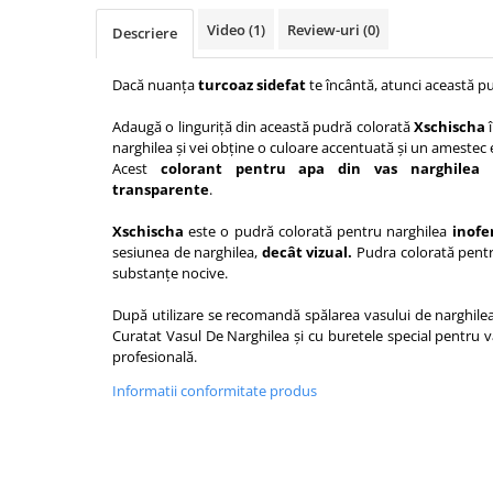
Video
(1)
Review-uri
(0)
Descriere
Dacă nuanța
turcoaz sidefat
te încântă, atunci această p
Adaugă o linguriță din această pudră colorată
Xschischa
narghilea și vei obține o culoare accentuată și un amestec e
Acest
colorant pentru apa din vas narghilea
e
transparente
.
Xschischa
este o pudră colorată pentru narghilea
inofe
sesiunea de narghilea,
decât vizual.
Pudra colorată pent
substanțe nocive.
După utilizare se recomandă spălarea vasului de narghile
Curatat Vasul De Narghilea
și cu
buretele special pentru v
profesională.
Informatii conformitate produs