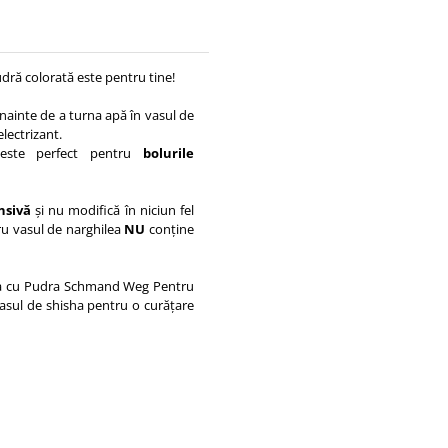
udră colorată este pentru tine!
înainte de a turna apă în vasul de
lectrizant.
ste perfect pentru
bolurile
nsivă
și nu modifică în niciun fel
ru vasul de narghilea
NU
conține
a cu
Pudra Schmand Weg Pentru
asul de shisha
pentru o curățare