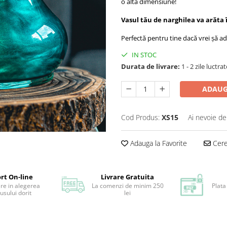
o altă dimensiune!
Vasul tău de narghilea va arăta
Perfectă pentru tine dacă vrei șă ad
IN STOC
Durata de livrare:
1 - 2 zile luctra
ADAUG
Cod Produs:
XS15
Ai nevoie de
Adauga la Favorite
Cere 
rt On-line
Livrare Gratuita
ere in alegerea
La comenzi de minim 250
Plata
usului dorit
lei