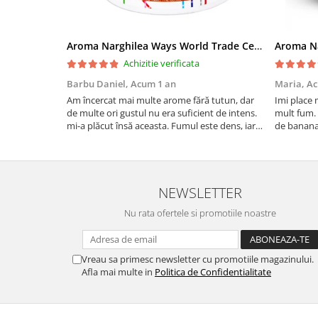
Aroma Narghilea Ways World Trade Center - Piersica cu Ice Tea, 200gr
Achizitie verificata
Barbu Daniel,
Acum 1 an
Maria,
Ac
Am încercat mai multe arome fără tutun, dar
Imi place 
de multe ori gustul nu era suficient de intens.
mult fum. 
mi-a plăcut însă aceasta. Fumul este dens, iar
de banana
aroma se menține pe toată durata sesiunii.
si gustos.
Chiar dacă nu conține tutun, senzația este la fel
camera de 
de sati...
NEWSLETTER
Nu rata ofertele si promotiile noastre
Vreau sa primesc newsletter cu promotiile magazinului.
Afla mai multe in
Politica de Confidentialitate