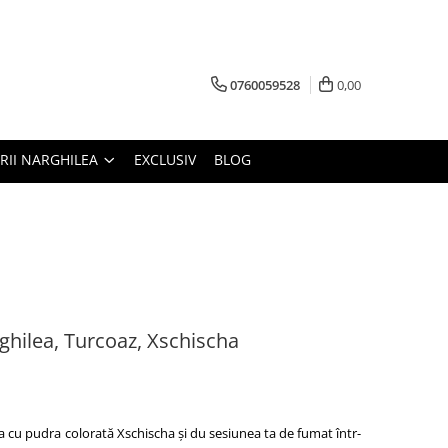
0760059528
0,00
RII NARGHILEA
EXCLUSIV
BLOG
ghilea, Turcoaz, Xschischa
ea cu pudra colorată Xschischa și du sesiunea ta de fumat într-