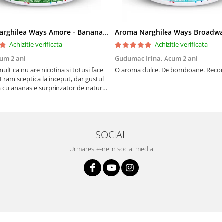
Aroma Narghilea Ways Amore - Banana, Ananas si Menta, 200gr
Achizitie verificata
Achizitie verificata
um 2 ani
Gudumac Irina,
Acum 2 ani
mult ca nu are nicotina si totusi face
O aroma dulce. De bomboane. Rec
Eram sceptica la inceput, dar gustul
 cu ananas e surprinzator de natural
 In plus, nu ramane miros neplacut in
tutun sau tigara.
SOCIAL
Urmareste-ne in social media