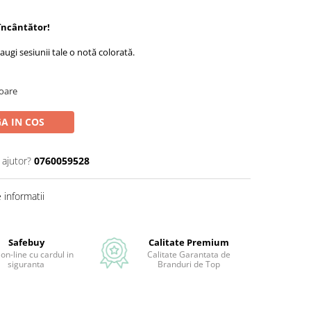
 încântător!
augi sesiunii tale o notă colorată.
toare
A IN COS
 ajutor?
0760059528
informatii
Safebuy
Calitate Premium
 on-line cu cardul in
Calitate Garantata de
siguranta
Branduri de Top