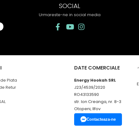
SOCIAL
Urmareste-ne in social media
I
DATE COMERCIALE
de Plata
Energy Hookah SRL
 de Retur
J23/4539/2020
RO43133590
SAL
str. Ion Creanga, nr. 8-3
Otopeni, Ilfov
Contacteaza-ne