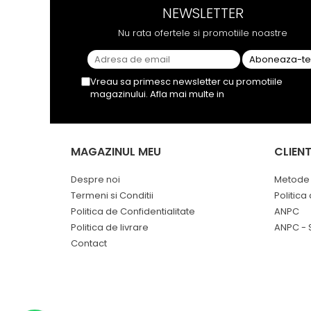
NEWSLETTER
Nu rata ofertele si promotiile noastre
Vreau sa primesc newsletter cu promotiile
magazinului. Afla mai multe in
Politica de
Confidentialitate
MAGAZINUL MEU
CLIENT
Despre noi
Metode 
Termeni si Conditii
Politica
Politica de Confidentialitate
ANPC
Politica de livrare
ANPC - 
Contact