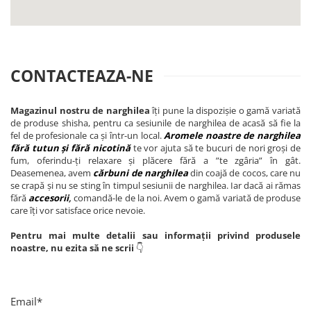
CONTACTEAZA-NE
Magazinul nostru de narghilea
îți pune la dispozișie o gamă variată
de produse shisha, pentru ca sesiunile de narghilea de acasă să fie la
fel de profesionale ca și într-un local.
Aromele noastre de narghilea
fără tutun și fără nicotină
te vor ajuta să te bucuri de nori groși de
fum, oferindu-ți relaxare și plăcere fără a ”te zgâria” în gât.
Deasemenea, avem
cărbuni de narghilea
din coajă de cocos, care nu
se crapă și nu se sting în timpul sesiunii de narghilea. Iar dacă ai rămas
fără
accesorii
,
comandă-le de la noi. Avem o gamă variată de produse
care îți vor satisface orice nevoie.
Pentru mai multe detalii sau informații privind produsele
noastre, nu ezita să ne scrii
👇
Email*