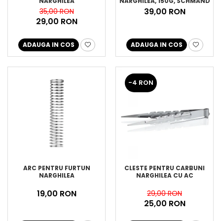
NARGHILEA
NARGHILEA, 150G, SCHMAND
WEG
39,00 RON
35,00 RON
29,00 RON
ADAUGA IN COS
ADAUGA IN COS
-4 RON
ARC PENTRU FURTUN
CLESTE PENTRU CARBUNI
NARGHILEA
NARGHILEA CU AC
19,00 RON
29,00 RON
25,00 RON