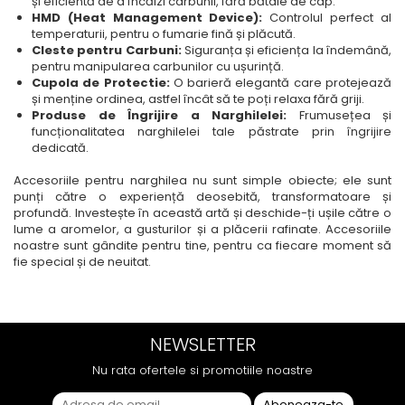
și eficientă de a încălzi carbunii, fără bătaie de cap.
HMD (Heat Management Device):
Controlul perfect al
temperaturii, pentru o fumarie fină și plăcută.
Cleste pentru Carbuni:
Siguranța și eficiența la îndemână,
pentru manipularea carbunilor cu ușurință.
Cupola de Protectie:
O barieră elegantă care protejează
și menține ordinea, astfel încât să te poți relaxa fără griji.
Produse de Îngrijire a Narghilelei:
Frumusețea și
funcționalitatea narghilelei tale păstrate prin îngrijire
dedicată.
Accesoriile pentru narghilea nu sunt simple obiecte; ele sunt
punți către o experiență deosebită, transformatoare și
profundă. Investește în această artă și deschide-ți ușile către o
lume a aromelor, a gusturilor și a plăcerii rafinate. Accesoriile
noastre sunt gândite pentru tine, pentru ca fiecare moment să
fie special și de neuitat.
NEWSLETTER
Nu rata ofertele si promotiile noastre