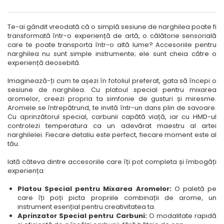
Te-ai gândit vreodată că o simplă sesiune de narghilea poate fi
transformată într-o experiență de artă, o călătorie sensorială
care te poate transporta într-o altă lume? Accesoriile pentru
narghilea nu sunt simple instrumente; ele sunt cheia către o
experiență deosebită.
Imaginează-ți cum te așezi în fotoliul preferat, gata să începi o
sesiune de narghilea. Cu platoul special pentru mixarea
aromelor, creezi propria ta simfonie de gusturi și miresme.
Aromele se întrepătrund, te invită într-un dans plin de savoare.
Cu aprinzătorul special, carbunii capătă viață, iar cu HMD-ul
controlezi temperatura ca un adevărat maestru al artei
narghilelei. Fiecare detaliu este perfect, fiecare moment este al
tău.
Iată câteva dintre accesoriile care îți pot completa și îmbogăți
experiența:
Platou Special pentru Mixarea Aromelor:
O paletă pe
care îți poți picta propriile combinații de arome, un
instrument esențial pentru creativitatea ta.
Aprinzator Special pentru Carbuni:
O modalitate rapidă