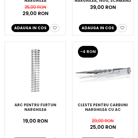
NARGHILEA
NARGHILEA, 150G, SCHMAND
WEG
39,00 RON
35,00 RON
29,00 RON
ADAUGA IN COS
ADAUGA IN COS
-4 RON
ARC PENTRU FURTUN
CLESTE PENTRU CARBUNI
NARGHILEA
NARGHILEA CU AC
19,00 RON
29,00 RON
25,00 RON