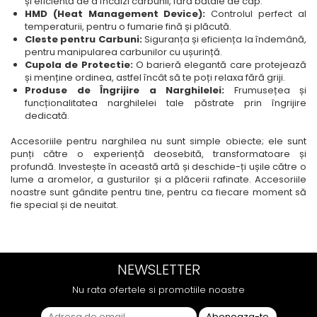
și eficientă de a încălzi carbunii, fără bătaie de cap.
HMD (Heat Management Device):
Controlul perfect al
temperaturii, pentru o fumarie fină și plăcută.
Cleste pentru Carbuni:
Siguranța și eficiența la îndemână,
pentru manipularea carbunilor cu ușurință.
Cupola de Protectie:
O barieră elegantă care protejează
și menține ordinea, astfel încât să te poți relaxa fără griji.
Produse de Îngrijire a Narghilelei:
Frumusețea și
funcționalitatea narghilelei tale păstrate prin îngrijire
dedicată.
Accesoriile pentru narghilea nu sunt simple obiecte; ele sunt
punți către o experiență deosebită, transformatoare și
profundă. Investește în această artă și deschide-ți ușile către o
lume a aromelor, a gusturilor și a plăcerii rafinate. Accesoriile
noastre sunt gândite pentru tine, pentru ca fiecare moment să
fie special și de neuitat.
NEWSLETTER
Nu rata ofertele si promotiile noastre