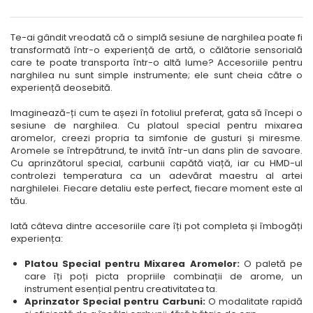
Te-ai gândit vreodată că o simplă sesiune de narghilea poate fi
transformată într-o experiență de artă, o călătorie sensorială
care te poate transporta într-o altă lume? Accesoriile pentru
narghilea nu sunt simple instrumente; ele sunt cheia către o
experiență deosebită.
Imaginează-ți cum te așezi în fotoliul preferat, gata să începi o
sesiune de narghilea. Cu platoul special pentru mixarea
aromelor, creezi propria ta simfonie de gusturi și miresme.
Aromele se întrepătrund, te invită într-un dans plin de savoare.
Cu aprinzătorul special, carbunii capătă viață, iar cu HMD-ul
controlezi temperatura ca un adevărat maestru al artei
narghilelei. Fiecare detaliu este perfect, fiecare moment este al
tău.
Iată câteva dintre accesoriile care îți pot completa și îmbogăți
experiența:
Platou Special pentru Mixarea Aromelor:
O paletă pe
care îți poți picta propriile combinații de arome, un
instrument esențial pentru creativitatea ta.
Aprinzator Special pentru Carbuni:
O modalitate rapidă