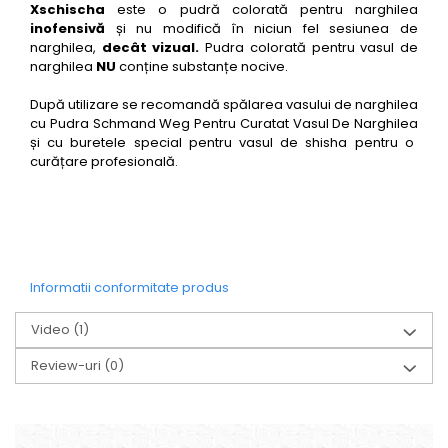
Xschischa
este o pudră colorată pentru narghilea
inofensivă
și nu modifică în niciun fel sesiunea de
narghilea,
decât vizual.
Pudra colorată pentru vasul de
narghilea
NU
conține substanțe nocive.
După utilizare se recomandă spălarea vasului de narghilea
cu
Pudra Schmand Weg Pentru Curatat Vasul De Narghilea
și cu
buretele special pentru vasul de shisha
pentru o
curățare profesională.
Informatii conformitate produs
Video
(1)
Review-uri
(0)