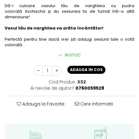
Dă-i culoare vasului tău de narghilea cu pudra
colorată Xschischa și du sesiunea ta de fumat într-o altă
dimensiune!
Vasul tău de narghilea va arăta încântător!
Perfectă pentru tine dacă vrei șă adaugi sesiunii tale o notă
colorată.
IN STOC
ADAUGA IN COS
Cod Produs:
XS2
Ai nevoie de ajutor?
0760059528
Adauga la Favorite
Cere informatii