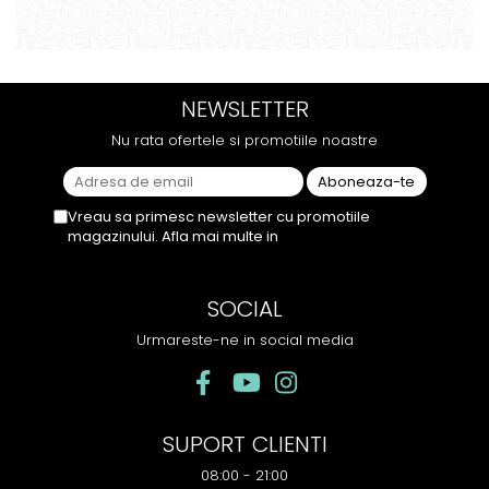
suficient de intens. mi-a
dar gustul de banana cu
plăcut însă aceasta. Fumul
ananas e surprinzator de
este dens, iar aroma se
natural si gustos. In plus, nu
menține pe toată durata
ramane miros neplacut in
sesiunii. Chiar dacă nu
camera de tutun sau tigara.
NEWSLETTER
conține tutun, senzația este la
fel de sati...
Nu rata ofertele si promotiile noastre
Vreau sa primesc newsletter cu promotiile
magazinului. Afla mai multe in
Politica de
Confidentialitate
SOCIAL
Urmareste-ne in social media
SUPORT CLIENTI
08:00 - 21:00