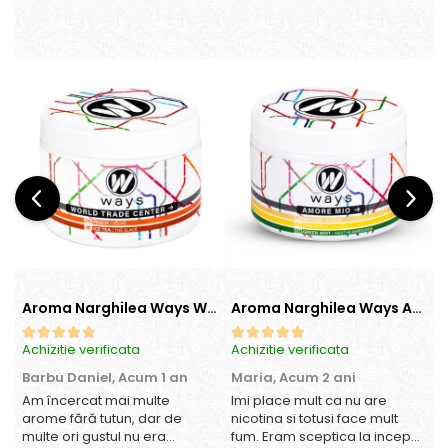
Aroma Narghilea Ways World Trade Center - Piersica cu Ice Tea, 200gr
Aroma Narghilea Ways Amore - Banana, Ananas si Menta, 200gr
Achizitie verificata
Achizitie verificata
A
Barbu Daniel,
Acum 1 an
Maria,
Acum 2 ani
Am încercat mai multe
Imi place mult ca nu are
O
arome fără tutun, dar de
nicotina si totusi face mult
multe ori gustul nu era
fum. Eram sceptica la inceput,