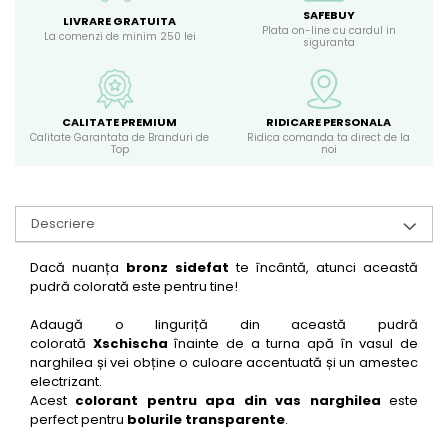
SAFEBUY
LIVRARE GRATUITA
Plata on-line cu cardul in
La comenzi de minim 250 lei
siguranta
CALITATE PREMIUM
RIDICARE PERSONALA
Calitate Garantata de Branduri de
Ridica comanda ta direct de la
Top
noi
Descriere
Dacă nuanța
bronz sidefat
te încântă, atunci această
pudră colorată este pentru tine!
Adaugă o linguriță din această pudră
colorată
Xschischa
înainte de a turna apă în vasul de
narghilea și vei obține o culoare accentuată și un amestec
electrizant.
Acest
colorant pentru apa din vas narghilea
este
perfect pentru
bolurile transparente
.