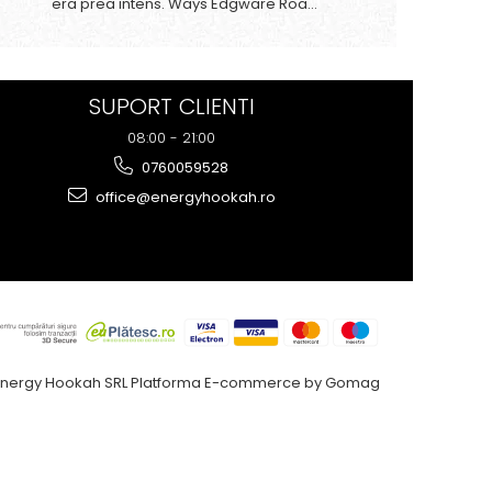
era prea intens. Ways Edgware Road
are un echilibru perfect – simți
dulceața merelor la început, iar
anasonul rămâne subtil în postgust,
fără să fie copleșitor. Reco...
SUPORT CLIENTI
08:00 - 21:00
0760059528
office@energyhookah.ro
Energy Hookah SRL
Platforma E-commerce by Gomag