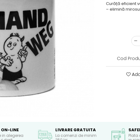
Curăță eficient
– elimină mirosur
Cod Produ
Ada
 ON-LINE
LIVRARE GRATUITA
SAFE
e in alegerea
La comenzi de minim
Plata 
i dorit
250 lei
in si