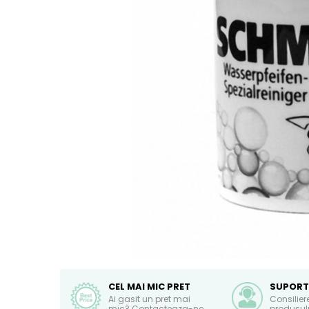
CEL MAI MIC PRET
SUPORT
Ai gasit un pret mai
Consilier
mic? Contacteaza-ne
produsulu