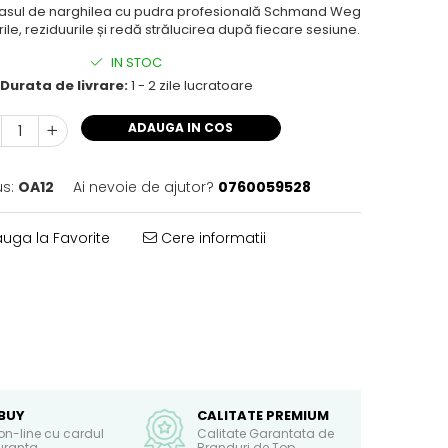
 vasul de narghilea cu pudra profesională Schmand Weg
ile, reziduurile și redă strălucirea după fiecare sesiune.
IN STOC
Durata de livrare:
1 - 2 zile lucratoare
ADAUGA IN COS
s:
OA12
Ai nevoie de ajutor?
0760059528
uga la Favorite
Cere informatii
BUY
CALITATE PREMIUM
on-line cu cardul
Calitate Garantata de
guranta
Branduri de Top