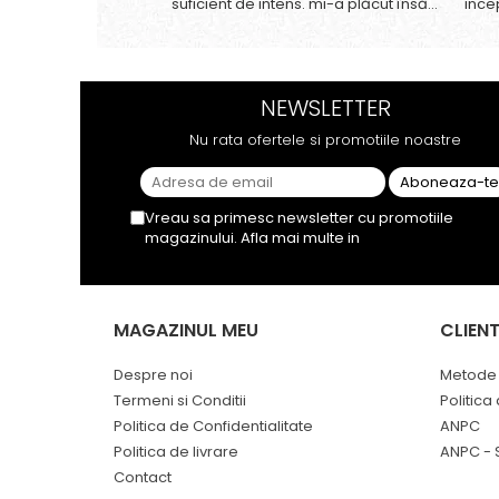
suficient de intens. mi-a plăcut însă
ince
aceasta. Fumul este dens, iar aroma
anan
se menține pe toată durata sesiunii.
gust
Chiar dacă nu conține tutun, senzația
nepl
este la fel de sati...
tutun
NEWSLETTER
Nu rata ofertele si promotiile noastre
Vreau sa primesc newsletter cu promotiile
magazinului. Afla mai multe in
Politica de
Confidentialitate
MAGAZINUL MEU
CLIENT
Despre noi
Metode 
Termeni si Conditii
Politica
Politica de Confidentialitate
ANPC
Politica de livrare
ANPC - 
Contact