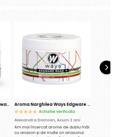
Aroma Narghilea Ways Broadway - Pepene Rosu, Bomboane, Menta, 200g
Aroma Narghilea Ways Edgware Road - Dublu Mar cu anison, 200gr
Achizitie verificata
Achizitie
Alexandra Damian,
Acum 2 ani
Daniela Ioana,
Acum
Am mai încercat arome de dublu măr
Imi place.
cu anason și de multe ori anasonul