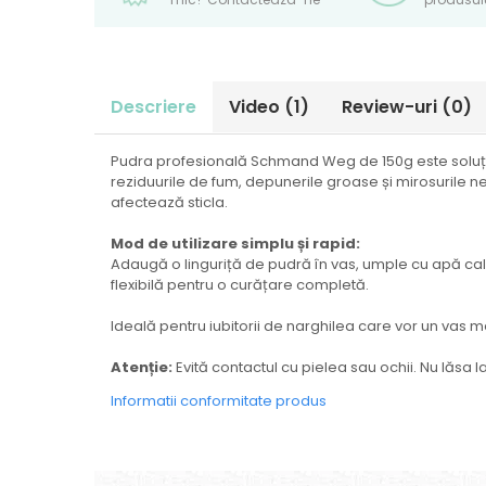
Descriere
Video
(1)
Review-uri
(0)
Pudra profesională Schmand Weg de 150g este soluția 
reziduurile de fum, depunerile groase și mirosurile ne
afectează sticla.
Mod de utilizare simplu și rapid:
Adaugă o linguriță de pudră în vas, umple cu apă caldă
flexibilă pentru o curățare completă.
Ideală pentru iubitorii de narghilea care vor un vas me
Atenție:
Evită contactul cu pielea sau ochii. Nu lăsa 
Informatii conformitate produs