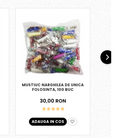
MUSTIUC NARGHILEA DE UNICA
FURCULITA CU 
FOLOSINTA, 100 BUC
PENTRU AROMA 
POKER-
30,00 RON
55,00
ADAUGA IN COS
ADAUGA IN 