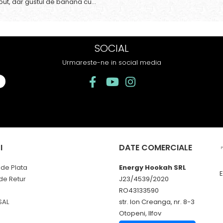
put, dar gustul de banana cu
as e surprinzator de natural si
os. In plus, nu ramane miros
acut in camera de
 sau tigara.
SOCIAL
Urmareste-ne in social media
I
DATE COMERCIALE
de Plata
Energy Hookah SRL
 de Retur
J23/4539/2020
RO43133590
SAL
str. Ion Creanga, nr. 8-3
Otopeni, Ilfov