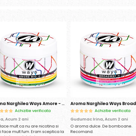
Aroma Narghilea Ways Amore - Banana, Ananas si Menta, 200gr
Achizitie verificata
Achizitie verificata
ia,
Acum 2 ani
Gudumac Irina,
Acum 2 ani
place mult ca nu are nicotina si
O aroma dulce. De bomboane.
si face mult fum. Eram sceptica la
Recomand.