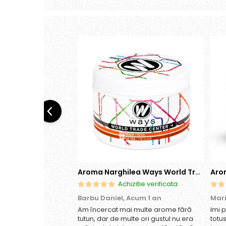
Aroma Narghilea Ways World Trade Center - Piersica cu Ice Tea, 200gr
Achizitie verificata
Barbu Daniel,
Acum 1 an
Mar
Am încercat mai multe arome fără
Imi 
tutun, dar de multe ori gustul nu era
totu