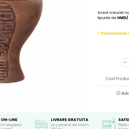
Acest creuzet na
tipurile de
HMD/
* Comandând 
Cod Produs
Ada
 ON-LINE
LIVRARE GRATUITA
SAFE
e in alegerea
La comenzi de minim
Plata 
i dorit
250 lei
in si