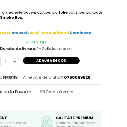
rghilea este potrivit atât pentru
folie
cât și pentru toate
 Smoke Box
.
acest
creuzet,
susții producătorul
Ucrainean.
IN STOC
Durata de livrare:
1 - 2 zile lucratoare
ADAUGA IN COS
:
NRG119
Ai nevoie de ajutor?
0760059528
uga la Favorite
Cere informatii
BUY
CALITATE PREMIUM
on-line cu cardul
Calitate Garantata de
guranta
Branduri de Top