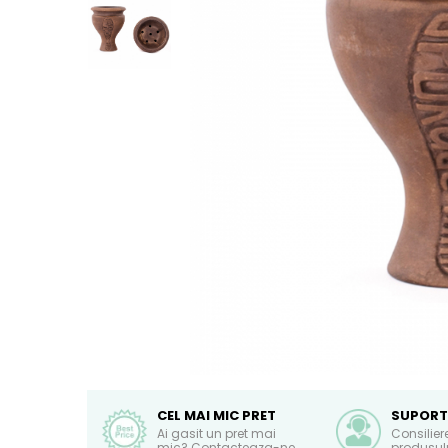
CEL MAI MIC PRET
SUPORT
Ai gasit un pret mai
Consilier
mic? Contacteaza-ne
produsulu