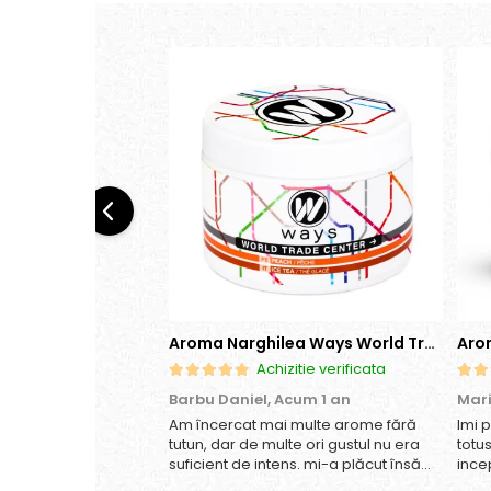
Aroma Narghilea Ways World Trade Center - Piersica cu Ice Tea, 200gr
Achizitie verificata
Barbu Daniel,
Acum 1 an
Mar
Am încercat mai multe arome fără
Imi 
tutun, dar de multe ori gustul nu era
totu
suficient de intens. mi-a plăcut însă
ince
aceasta. Fumul este dens, iar aroma
anan