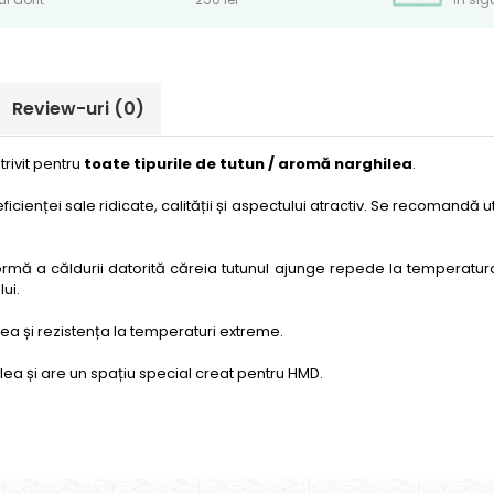
Review-uri
(0)
rivit pentru
toate tipurile de tutun / aromă narghilea
.
icienței sale ridicate, calității și aspectului atractiv. Se recomandă 
ormă a căldurii datorită căreia tutunul ajunge repede la temperatura
ui.
atea și rezistența la temperaturi extreme.
ea și are un spațiu special creat pentru HMD.