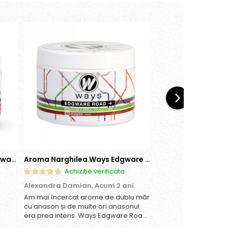
Aroma Narghilea Ways Broadway - Pepene Rosu, Bomboane, Menta, 200g
Aroma Narghilea Ways Edgware Road - Dublu Mar cu anison, 200gr
Achizitie verificata
Achizitie
Alexandra Damian,
Acum 2 ani
Daniela Ioana,
Acum
Am mai încercat arome de dublu măr
Imi place.
cu anason și de multe ori anasonul
era prea intens. Ways Edgware Road
are un echilibru perfect – simți