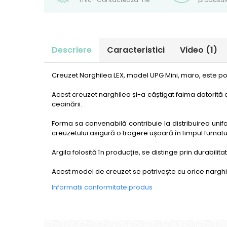
Descriere
Caracteristici
Video
(1)
Creuzet Narghilea LEX, model UPG Mini, maro, este pot
Acest creuzet narghilea și-a câștigat faima datorită ef
ceainării.
Forma sa convenabilă contribuie la distribuirea unif
creuzetului asigură o tragere ușoară în timpul fumatul
Argila folosită în producție, se distinge prin durabilit
Acest model de creuzet se potrivește cu orice narghil
Informatii conformitate produs