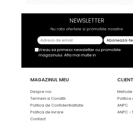
se menține pe toată durata sesiunii.
gust
Chiar dacă nu conține tutun, senzația
nepl
este la fel de sati...
tutun
NEWSLETTER
Nu rata ofertele si promotiile noastre
Vreau sa primesc newsletter cu promotiile
magazinului. Afla mai multe in
Politica de
Confidentialitate
MAGAZINUL MEU
CLIENT
Despre noi
Metode 
Termeni si Conditii
Politica
Politica de Confidentialitate
ANPC
Politica de livrare
ANPC - 
Contact