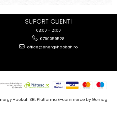
dulceața merelor la început, iar
anasonul rămâne subtil în postgust,
fără să fie copleșitor. Reco...
SUPORT CLIENTI
08:00 - 21:00
0760059528
office@energyhookah.ro
Energy Hookah SRL
Platforma E-commerce by Gomag