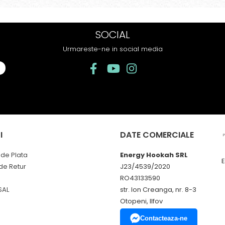
os. In plus, nu ramane miros
acut in camera de
 sau tigara.
SOCIAL
Urmareste-ne in social media
I
DATE COMERCIALE
de Plata
Energy Hookah SRL
 de Retur
J23/4539/2020
RO43133590
SAL
str. Ion Creanga, nr. 8-3
Otopeni, Ilfov
Contacteaza-ne