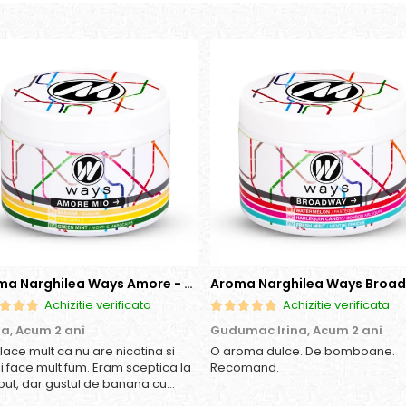
Aroma Narghilea Ways Amore - Banana, Ananas si Menta, 200gr
Achizitie verificata
Achizitie verificata
ia,
Acum 2 ani
Gudumac Irina,
Acum 2 ani
place mult ca nu are nicotina si
O aroma dulce. De bomboane.
si face mult fum. Eram sceptica la
Recomand.
put, dar gustul de banana cu
as e surprinzator de natural si