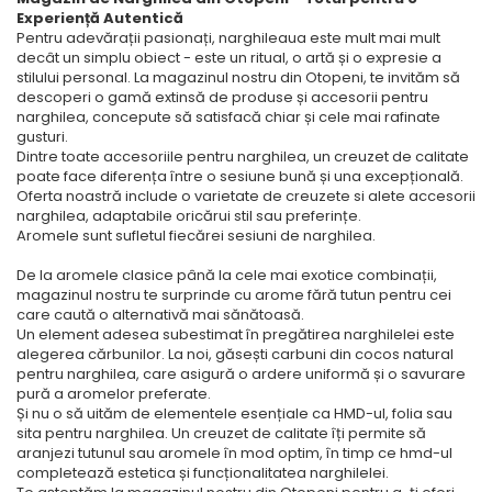
Experiență Autentică
Pentru adevărații pasionați, narghileaua este mult mai mult
decât un simplu obiect - este un ritual, o artă și o expresie a
stilului personal. La magazinul nostru din Otopeni, te invităm să
descoperi o gamă extinsă de produse și accesorii pentru
narghilea, concepute să satisfacă chiar și cele mai rafinate
gusturi.
Dintre toate accesoriile pentru narghilea, un creuzet de calitate
poate face diferența între o sesiune bună și una excepțională.
Oferta noastră include o varietate de creuzete si alete accesorii
narghilea, adaptabile oricărui stil sau preferințe.
Aromele sunt sufletul fiecărei sesiuni de narghilea.
De la aromele clasice până la cele mai exotice combinații,
magazinul nostru te surprinde cu arome fără tutun pentru cei
care caută o alternativă mai sănătoasă.
Un element adesea subestimat în pregătirea narghilelei este
alegerea cărbunilor. La noi, găsești carbuni din cocos natural
pentru narghilea, care asigură o ardere uniformă și o savurare
pură a aromelor preferate.
Și nu o să uităm de elementele esențiale ca HMD-ul, folia sau
sita pentru narghilea. Un creuzet de calitate îți permite să
aranjezi tutunul sau aromele în mod optim, în timp ce hmd-ul
completează estetica și funcționalitatea narghilelei.