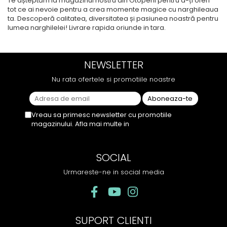
Te așteptăm la magazinul nostru din Otopeni pentru a-ți oferi
tot ce ai nevoie pentru a crea momente magice cu narghileaua
ta. Descoperă calitatea, diversitatea și pasiunea noastră pentru
lumea narghilelei! Livrare rapida oriunde in tara.
NEWSLETTER
Nu rata ofertele si promotiile noastre
Vreau sa primesc newsletter cu promotiile
magazinului. Afla mai multe in
Politica de
Confidentialitate
SOCIAL
Urmareste-ne in social media
SUPORT CLIENTI