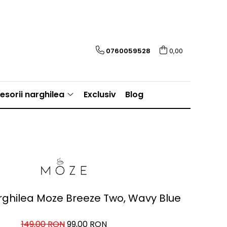
0760059528
0,00
esorii narghilea
Exclusiv
Blog
rghilea Moze Breeze Two, Wavy Blue
149,00 RON
99,00 RON