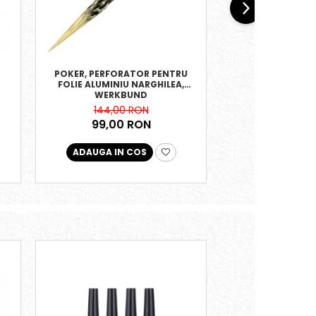
POKER, PERFORATOR PENTRU
POKER PENTRU 
FOLIE ALUMINIU NARGHILEA,
GALB
WERKBUND
9,00 
144,00 RON
99,00 RON
ADAUGA IN COS
ADAUGA IN 