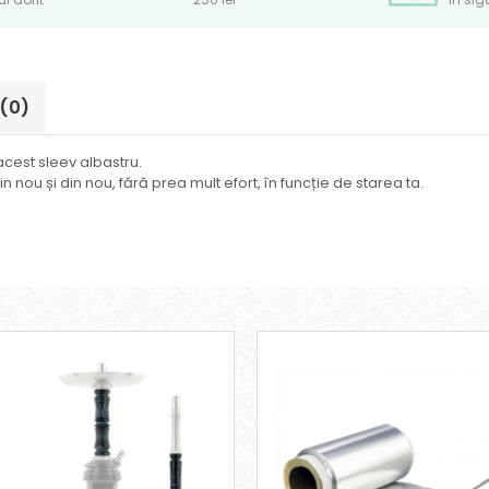
(0)
cest sleev albastru.
 nou și din nou, fără prea mult efort, în funcție de starea ta.