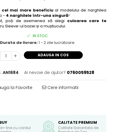
e
cel mai mare beneficiu
al modelului de narghilea
o -
4 narghilele într-una singură
!
tot, poți de asemenea să alegi
culoarea care te
ru Sleeve-ul bazei și a muștiucului.
IN STOC
Durata de livrare:
1 - 2 zile lucratoare
ADAUGA IN COS
:
AN1684
Ai nevoie de ajutor?
0760059528
uga la Favorite
Cere informatii
BUY
CALITATE PREMIUM
on-line cu cardul
Calitate Garantata de
guranta
Branduri de Top