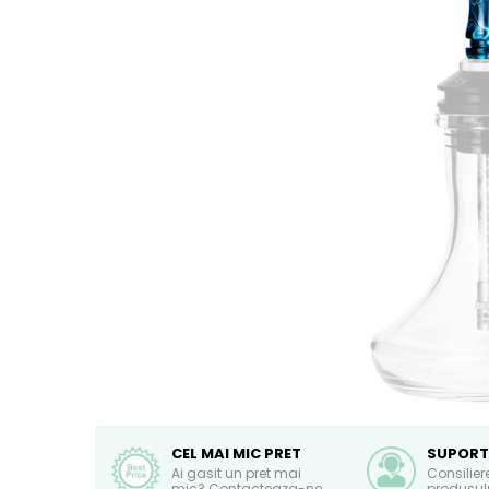
CEL MAI MIC PRET
SUPORT
Ai gasit un pret mai
Consilier
mic? Contacteaza-ne
produsulu