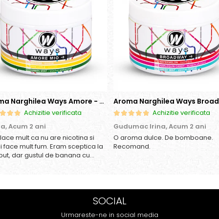
Aroma Narghilea Ways Amore - Banana, Ananas si Menta, 200gr
Achizitie verificata
Achizitie verificata
ia,
Acum 2 ani
Gudumac Irina,
Acum 2 ani
place mult ca nu are nicotina si
O aroma dulce. De bomboane.
si face mult fum. Eram sceptica la
Recomand.
put, dar gustul de banana cu
as e surprinzator de natural si
os. In plus, nu ramane miros
acut in camera de
 sau tigara.
SOCIAL
Urmareste-ne in social media