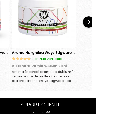
Aroma Narghilea Ways Broadway - Pepene Rosu, Bomboane, Menta, 200g
Aroma Narghilea Ways Edgware Road - Dublu Mar cu anison, 200gr
Achizitie verificata
Achizitie
Alexandra Damian,
Acum 2 ani
Daniela Ioana,
Acum
Am mai încercat arome de dublu măr
Imi place.
cu anason și de multe ori anasonul
era prea intens. Ways Edgware Road
are un echilibru perfect – simți
dulceața merelor la început, iar
anasonul rămâne subtil în postgust,
fără să fie copleșitor. Reco...
SUPORT CLIENTI
08:00 - 21:00