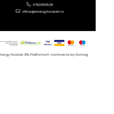
0760059528
office@energyhookah.ro
Energy Hookah SRL
Platforma E-commerce by Gomag