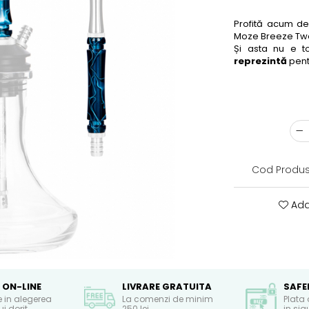
Profită acum d
Moze Breeze Tw
Și asta nu e 
reprezintă
pent
Cod Produs
Ada
 ON-LINE
LIVRARE GRATUITA
SAFE
e in alegerea
La comenzi de minim
Plata 
i dorit
250 lei
in si