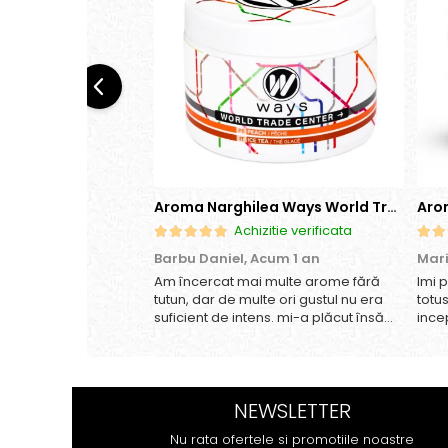
Aroma Narghilea Ways World Trade Center - Piersica cu Ice Tea, 200gr
Achizitie verificata
Barbu Daniel,
Acum 1 an
Mar
Am încercat mai multe arome fără
Imi 
tutun, dar de multe ori gustul nu era
totu
suficient de intens. mi-a plăcut însă
ince
aceasta. Fumul este dens, iar aroma
anan
se menține pe toată durata sesiunii.
gust
Chiar dacă nu conține tutun, senzația
nepl
este la fel de sati...
tutun
NEWSLETTER
Nu rata ofertele si promotiile noastre