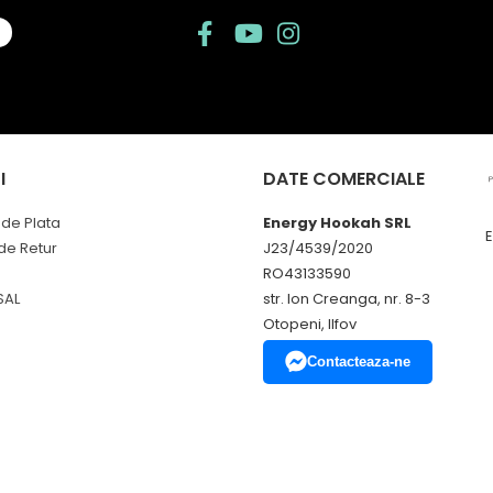
I
DATE COMERCIALE
de Plata
Energy Hookah SRL
 de Retur
J23/4539/2020
RO43133590
SAL
str. Ion Creanga, nr. 8-3
Otopeni, Ilfov
Contacteaza-ne