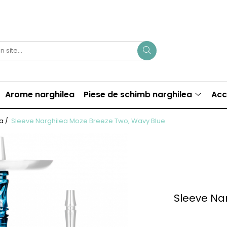
Arome narghilea
Piese de schimb narghilea
Acc
Sleeve Narghilea Moze Breeze Two, Wavy Blue
ea /
Sleeve Na