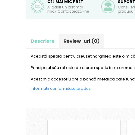
CEL MAI MIC PRET
SUPORT
Ai gasit un pret mai
Consilier
mic? Contacteaza-ne
produsulu
Descriere
Review-uri
(0)
Această spirală pentru creuzet narghilea este o mică 
Principalul său rol este de a crea spațiu între aroma 
Acest mic accesoriu are o bandă metalică care funcți
Informatii conformitate produs