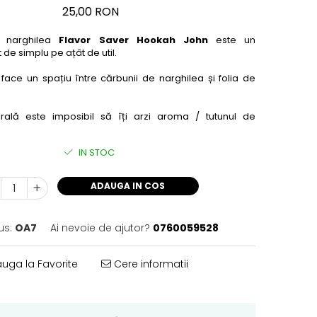
25,00 RON
t narghilea
Flavor Saver Hookah John
este un
de simplu pe ațât de util.
face un spațiu între cărbunii de narghilea și folia de
rală este imposibil să îți arzi aroma / tutunul de
IN STOC
ADAUGA IN COS
us:
OA7
Ai nevoie de ajutor?
0760059528
uga la Favorite
Cere informatii