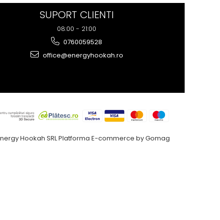
fără să fie copleșitor. Reco...
SUPORT CLIENTI
08:00 - 21:00
0760059528
office@energyhookah.ro
Energy Hookah SRL
Platforma E-commerce by Gomag