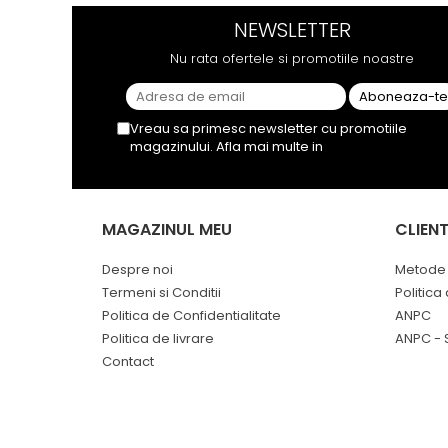
este la fel de sati...
tutun
NEWSLETTER
Nu rata ofertele si promotiile noastre
Vreau sa primesc newsletter cu promotiile
magazinului. Afla mai multe in
Politica de
Confidentialitate
MAGAZINUL MEU
CLIENT
Despre noi
Metode 
Termeni si Conditii
Politica
Politica de Confidentialitate
ANPC
Politica de livrare
ANPC - 
Contact