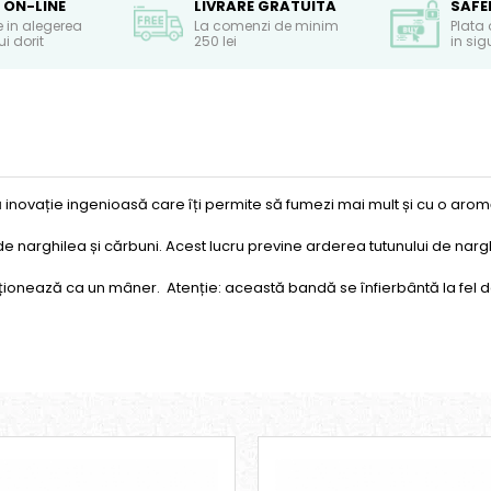
 ON-LINE
LIVRARE GRATUITA
SAFE
e in alegerea
La comenzi de minim
Plata 
i dorit
250 lei
in si
inovație ingenioasă care îți permite să fumezi mai mult și cu o aromă 
de narghilea și cărbuni. Acest lucru previne arderea tutunului de narg
onează ca un mâner. Atenție: această bandă se înfierbântă la fel de