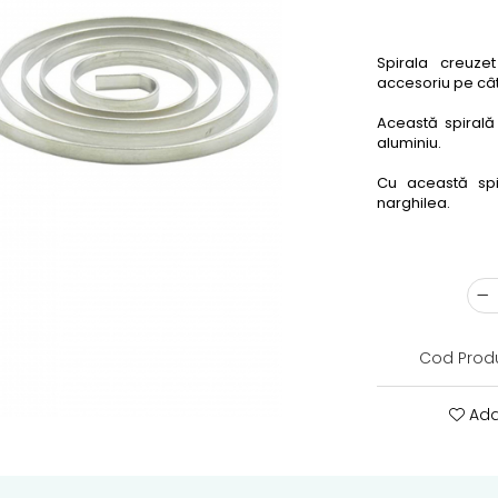
Spirala creuze
accesoriu pe cât 
Această spirală 
aluminiu.
Cu această spi
narghilea.
Cod Prod
Ada