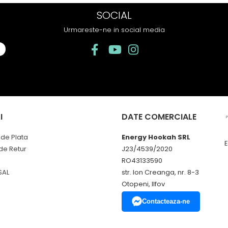
 sau tigara.
SOCIAL
Urmareste-ne in social media
I
DATE COMERCIALE
de Plata
Energy Hookah SRL
 de Retur
J23/4539/2020
RO43133590
SAL
str. Ion Creanga, nr. 8-3
Otopeni, Ilfov
Contacteaza-ne