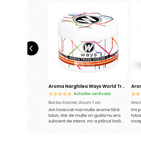
Aroma Narghilea Ways World Trade Center - Piersica cu Ice Tea, 200gr
Achizitie verificata
Barbu Daniel,
Acum 1 an
Mar
Am încercat mai multe arome fără
Imi 
tutun, dar de multe ori gustul nu era
totu
suficient de intens. mi-a plăcut însă
ince
aceasta. Fumul este dens, iar aroma
anan
se menține pe toată durata sesiunii.
gust
Chiar dacă nu conține tutun, senzația
nepl