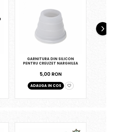
GARNITURA DIN SILICON
CONECTOR FURTU
PENTRU CREUZET NARGHILEA
5,00 RON
9,00 
ADAUGA IN COS
ADAUGA IN 