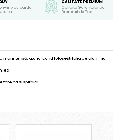
BUY
CALITATE PREMIUM
on-line cu cardul
Calitate Garantata de
guranta
Branduri de Top
mai intensă, atunci când folosești folia de aluminiu.
hilea.
 tare ca și spirala!