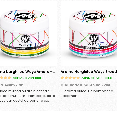
Aroma Narghilea Ways Amore - Banana, Ananas si Menta, 200gr
Achizitie verificata
Achizitie verificata
ia,
Acum 2 ani
Gudumac Irina,
Acum 2 ani
place mult ca nu are nicotina si
O aroma dulce. De bomboane.
si face mult fum. Eram sceptica la
Recomand.
put, dar gustul de banana cu
as e surprinzator de natural si
os. In plus, nu ramane miros
acut in camera de