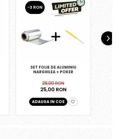
-3 RON
SET FOLIE DE ALUMINIU
KALOUD LOTUS
NARGHILEA + POKER
ORIGINAL
319,00
28,00 RON
25,00 RON
ADAUGA IN COS
ADAUGA IN 