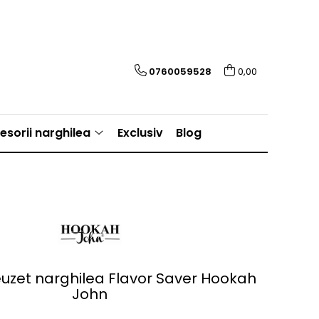
0760059528
0,00
esorii narghilea
Exclusiv
Blog
euzet narghilea Flavor Saver Hookah
John