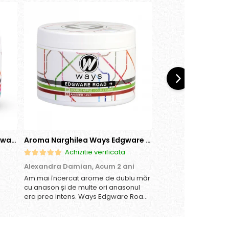
Aroma Narghilea Ways Broadway - Pepene Rosu, Bomboane, Menta, 200g
Aroma Narghilea Ways Edgware Road - Dublu Mar cu anison, 200gr
Achizitie verificata
Achizitie
Alexandra Damian,
Acum 2 ani
Daniela Ioana,
Acum
Am mai încercat arome de dublu măr
Imi place.
cu anason și de multe ori anasonul
era prea intens. Ways Edgware Road
are un echilibru perfect – simți
dulceața merelor la început, iar
anasonul rămâne subtil în postgust,