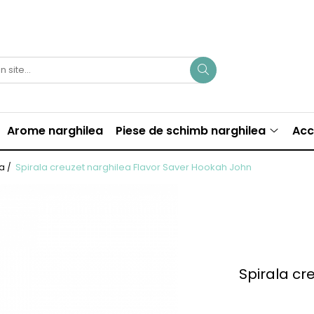
Arome narghilea
Piese de schimb narghilea
Acc
Spirala creuzet narghilea Flavor Saver Hookah John
ea /
Spirala cr