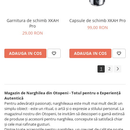
Garnitura de schimb XKAH
Capsule de schimb XKAH Pro
Pro
99,00 RON
29,00 RON
ADAUGA IN COS
ADAUGA IN COS
1
2
Magazin de Narghilea din Otopeni - Totul pentru o Experiență
Autentică
Pentru adevărații pasionați, narghileaua este mult mai mult decât un
simplu obiect - este un ritual, o artă și o expresie a stilului personal. La
magazinul nostru din Otopeni, te invităm să descoperi o gamă extinsă
de produse și accesorii pentru narghilea, concepute să satisfacă chiar
și cele mai rafinate gusturi.
Dintre toate accesoriile pentru narghilea, un creuzet de calitate poate