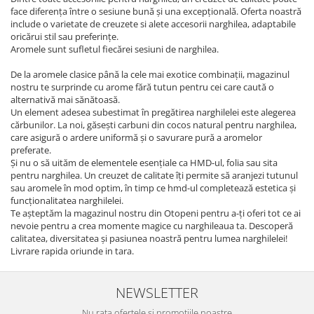
face diferența între o sesiune bună și una excepțională. Oferta noastră
include o varietate de creuzete si alete accesorii narghilea, adaptabile
oricărui stil sau preferințe.
Aromele sunt sufletul fiecărei sesiuni de narghilea.
De la aromele clasice până la cele mai exotice combinații, magazinul
nostru te surprinde cu arome fără tutun pentru cei care caută o
alternativă mai sănătoasă.
Un element adesea subestimat în pregătirea narghilelei este alegerea
cărbunilor. La noi, găsești carbuni din cocos natural pentru narghilea,
care asigură o ardere uniformă și o savurare pură a aromelor
preferate.
Și nu o să uităm de elementele esențiale ca HMD-ul, folia sau sita
pentru narghilea. Un creuzet de calitate îți permite să aranjezi tutunul
sau aromele în mod optim, în timp ce hmd-ul completează estetica și
funcționalitatea narghilelei.
Te așteptăm la magazinul nostru din Otopeni pentru a-ți oferi tot ce ai
nevoie pentru a crea momente magice cu narghileaua ta. Descoperă
calitatea, diversitatea și pasiunea noastră pentru lumea narghilelei!
Livrare rapida oriunde in tara.
NEWSLETTER
Nu rata ofertele si promotiile noastre