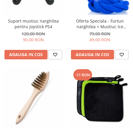
Suport mustiuc narghilea
Oferta Speciala - Furtun
pentru Joystick PS4
narghilea + Mustiuc Ice
Bazooka
120,00 RON
79,00 RON
90,00 RON
49,00 RON
ADAUGA IN COS
ADAUGA IN COS
-11 RON