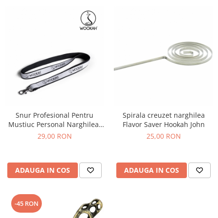
Snur Profesional Pentru
Spirala creuzet narghilea
Mustiuc Personal Narghilea,
Flavor Saver Hookah John
Wookah
29,00 RON
25,00 RON
ADAUGA IN COS
ADAUGA IN COS
-45 RON