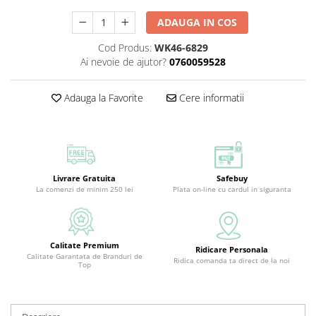
ADAUGA IN COS
Cod Produs:
WK46-6829
Ai nevoie de ajutor?
0760059528
Adauga la Favorite
Cere informatii
Livrare Gratuita
Safebuy
La comenzi de minim 250 lei
Plata on-line cu cardul in siguranta
Calitate Premium
Ridicare Personala
Calitate Garantata de Branduri de
Ridica comanda ta direct de la noi
Top