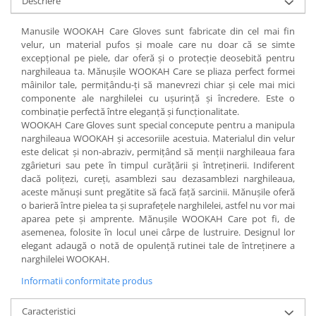
Descriere
Manusile WOOKAH Care Gloves sunt fabricate din cel mai fin
velur, un material pufos și moale care nu doar că se simte
excepțional pe piele, dar oferă și o protecție deosebită pentru
narghileaua ta. Mănușile WOOKAH Care se pliaza perfect formei
mâinilor tale, permițându-ți să manevrezi chiar și cele mai mici
componente ale narghilelei cu ușurință și încredere. Este o
combinație perfectă între eleganță și funcționalitate.
WOOKAH Care Gloves sunt special concepute pentru a manipula
narghileaua WOOKAH și accesoriile acestuia. Materialul din velur
este delicat și non-abraziv, permițând să menții narghileaua fara
zgârieturi sau pete în timpul curățării și întreținerii. Indiferent
dacă polițezi, cureți, asamblezi sau dezasamblezi narghileaua,
aceste mănuși sunt pregătite să facă față sarcinii. Mănușile oferă
o barieră între pielea ta și suprafețele narghilelei, astfel nu vor mai
aparea pete și amprente. Mănușile WOOKAH Care pot fi, de
asemenea, folosite în locul unei cârpe de lustruire. Designul lor
elegant adaugă o notă de opulență rutinei tale de întreținere a
narghilelei WOOKAH.
Informatii conformitate produs
Caracteristici