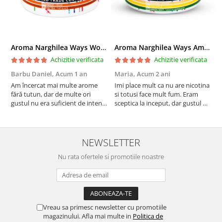
Aroma Narghilea Ways World Trade Center - Piersica cu Ice Tea, 200gr
Aroma Narghilea Ways Amore - Banana, Ananas si Menta, 200gr
Achizitie verificata
Achizitie verificata
Barbu Daniel,
Acum 1 an
Maria,
Acum 2 ani
G
Am încercat mai multe arome
Imi place mult ca nu are nicotina
O
fără tutun, dar de multe ori
si totusi face mult fum. Eram
R
gustul nu era suficient de intens.
sceptica la inceput, dar gustul de
mi-a plăcut însă aceasta. Fumul
banana cu ananas e surprinzator
este dens, iar aroma se menține
de natural si gustos. In plus, nu
pe toată durata sesiunii. Chiar
ramane miros neplacut in
dacă nu conține tutun, senzația
camera de tutun sau tigara.
NEWSLETTER
este la fel de sati...
Nu rata ofertele si promotiile noastre
Vreau sa primesc newsletter cu promotiile
magazinului. Afla mai multe in
Politica de