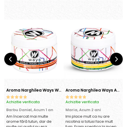
Aroma Narghilea Ways World Trade Center - Piersica cu Ice Tea, 200gr
Aroma Narghilea Ways Amore - Banana, Ananas si Menta, 200gr
Achizitie verificata
Achizitie verificata
A
Barbu Daniel,
Acum 1 an
Maria,
Acum 2 ani
Am încercat mai multe
Imi place mult ca nu are
O
arome fără tutun, dar de
nicotina si totusi face mult
multe ori gustul nu era
fum. Eram sceptica la inceput,