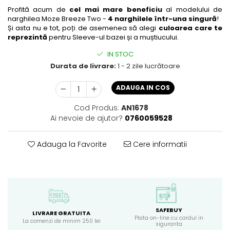
Profită acum de
cel mai mare beneficiu
al modelului de
narghilea Moze Breeze Two -
4 narghilele într-una singură
!
Și asta nu e tot, poți de asemenea să alegi
culoarea care te
reprezintă
pentru Sleeve-ul bazei și a muștiucului.
IN STOC
Durata de livrare:
1 - 2 zile lucrătoare
ADAUGA IN COS
Cod Produs:
AN1678
Ai nevoie de ajutor?
0760059528
Adauga la Favorite
Cere informatii
SAFEBUY
LIVRARE GRATUITA
Plata on-line cu cardul in
La comenzi de minim 250 lei
siguranta