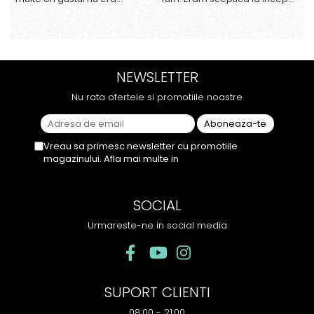
suficient de intens. mi-a
dar gustul de banana cu
plăcut însă aceasta. Fumul
ananas e surprinzator de
este dens, iar aroma se
natural si gustos. In plus, nu
menține pe toată durata
ramane miros neplacut in
sesiunii. Chiar dacă nu
camera de tutun sau tigara.
NEWSLETTER
conține tutun, senzația este la
fel de sati...
Nu rata ofertele si promotiile noastre
Vreau sa primesc newsletter cu promotiile
magazinului. Afla mai multe in
Politica de
Confidentialitate
SOCIAL
Urmareste-ne in social media
SUPORT CLIENTI
08:00 - 21:00