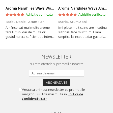
Aroma Narghilea Ways World Trade Center - Piersica cu Ice Tea, 200gr
Aroma Narghilea Ways Amore - Banana, Ananas si Menta, 200gr
Achizitie verificata
Achizitie verificata
Barbu Daniel,
Acum 1 an
Maria,
Acum 2 ani
G
Am încercat mai multe arome
Imi place mult ca nu are nicotina
O
fără tutun, dar de multe ori
si totusi face mult fum. Eram
R
gustul nu era suficient de intens.
sceptica la inceput, dar gustul de
mi-a plăcut însă aceasta. Fumul
banana cu ananas e surprinzator
este dens, iar aroma se menține
de natural si gustos. In plus, nu
pe toată durata sesiunii. Chiar
ramane miros neplacut in
dacă nu conține tutun, senzația
camera de tutun sau tigara.
NEWSLETTER
este la fel de sati...
Nu rata ofertele si promotiile noastre
Vreau sa primesc newsletter cu promotiile
magazinului. Afla mai multe in
Politica de
Confidentialitate