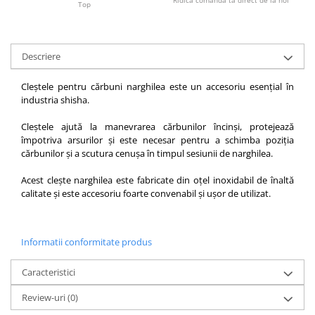
Ridica comanda ta direct de la noi
Top
Descriere
Cleștele pentru cărbuni narghilea este un accesoriu esențial în
industria shisha.
Cleștele ajută la manevrarea cărbunilor încinși, protejează
împotriva arsurilor și este necesar pentru a schimba poziția
cărbunilor și a scutura cenușa în timpul sesiunii de narghilea.
Acest clește narghilea este fabricate din oțel inoxidabil de înaltă
calitate și este accesoriu foarte convenabil și ușor de utilizat.
Informatii conformitate produs
Caracteristici
Review-uri
(0)