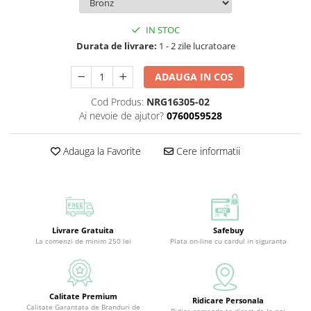
IN STOC
Durata de livrare:
1 - 2 zile lucratoare
ADAUGA IN COS
Cod Produs:
NRG16305-02
Ai nevoie de ajutor?
0760059528
Adauga la Favorite
Cere informatii
Livrare Gratuita
Safebuy
La comenzi de minim 250 lei
Plata on-line cu cardul in siguranta
Calitate Premium
Ridicare Personala
Calitate Garantata de Branduri de