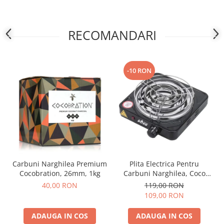
RECOMANDARI
-10 RON
Carbuni Narghilea Premium
Plita Electrica Pentru
Cocobration, 26mm, 1kg
Carbuni Narghilea, Coco
Boss, 1000W
40,00 RON
119,00 RON
109,00 RON
ADAUGA IN COS
ADAUGA IN COS