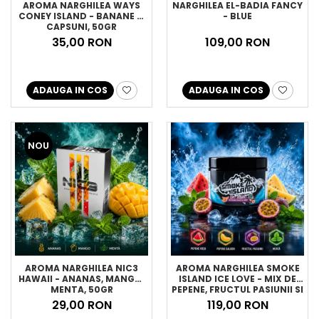
AROMA NARGHILEA WAYS
NARGHILEA EL-BADIA FANCY
CONEY ISLAND - BANANE SI
- BLUE
CAPSUNI, 50GR
35,00 RON
109,00 RON
ADAUGA IN COS
ADAUGA IN COS
NOU
AROMA NARGHILEA NIC3
AROMA NARGHILEA SMOKE
HAWAII - ANANAS, MANGO,
ISLAND ICE LOVE - MIX DE
MENTA, 50GR
PEPENE, FRUCTUL PASIUNII SI
MENTA, 200GR
29,00 RON
119,00 RON