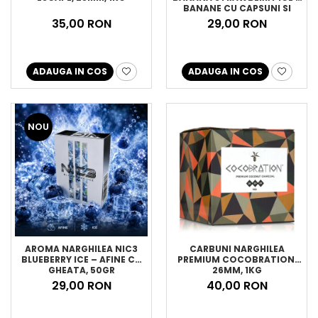
BANANE CU CAPSUNI SI
GHEATA, 50GR
35,00 RON
29,00 RON
ADAUGA IN COS
ADAUGA IN COS
NOU
AROMA NARGHILEA NIC3
CARBUNI NARGHILEA
BLUEBERRY ICE – AFINE CU
PREMIUM COCOBRATION,
GHEATA, 50GR
26MM, 1KG
29,00 RON
40,00 RON