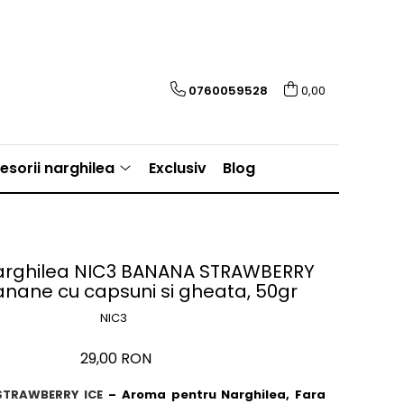
0760059528
0,00
esorii narghilea
Exclusiv
Blog
rghilea NIC3 BANANA STRAWBERRY
anane cu capsuni si gheata, 50gr
NIC3
29,00 RON
STRAWBERRY ICE
– Aroma pentru Narghilea, Fara