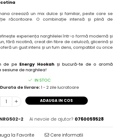
icotina
nana creează un mix dulce și familiar, peste care se
ie răcoritoare. O combinație intensă și plină de
inește experiența narghilelei într-o formă modernă și
un, fără nicotină, creat din fibre de celuloză, glicerină și
oferă un gust intens și un fum dens, compatibil cu orice
m de pe
Energy Hookah
și bucură-te de o aromă
re sesiune de narghilea!
IN STOC
Durata de livrare:
1 - 2 zile lucratoare
ADAUGA IN COS
NRG502-2
Ai nevoie de ajutor?
0760059528
uga la Favorite
Cere informatii