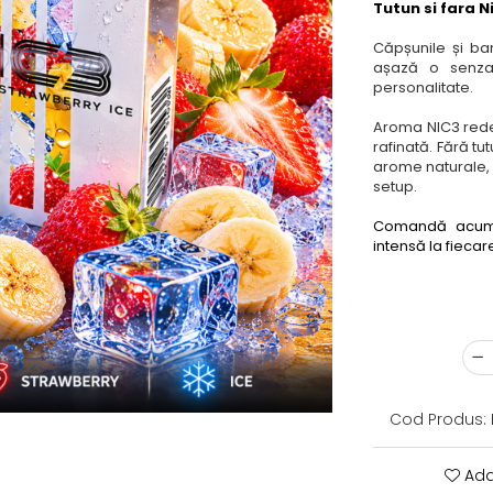
Tutun si fara N
Căpșunile și ba
așază o senzaț
personalitate.
Aroma NIC3 redef
rafinată. Fără tut
arome naturale, 
setup.
Comandă acu
intensă la fieca
Cod Produs:
Ada