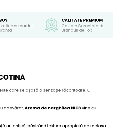
BUY
CALITATE PREMIUM
on-line cu cardul
Calitate Garantata de
guranta
Branduri de Top
ICOTINĂ
peste care se așază o senzație răcoritoare. O
cu adevărat,
Aroma de narghilea NIC3
vine cu
ență autentică, păstrând textura apropiată de melasa