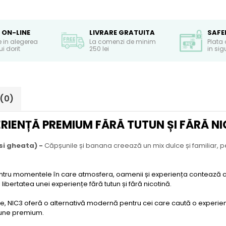
 ON-LINE
LIVRARE GRATUITA
SAFE
e in alegerea
La comenzi de minim
Plata 
i dorit
250 lei
in si
(0)
RIENȚĂ PREMIUM FĂRĂ TUTUN ȘI FĂRĂ N
si gheata) -
Căpșunile și banana creează un mix dulce și familiar, 
 Pentru momentele în care atmosfera, oamenii și experiența contează 
 libertatea unei experiențe fără tutun și fără nicotină.
rale, NIC3 oferă o alternativă modernă pentru cei care caută o experi
siune premium.