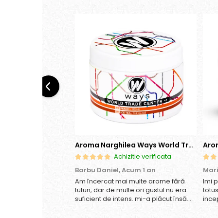
Aroma Narghilea Ways World Trade Center - Piersica cu Ice Tea, 200gr
Achizitie verificata
Barbu Daniel,
Acum 1 an
Mar
Am încercat mai multe arome fără
Imi 
tutun, dar de multe ori gustul nu era
totu
suficient de intens. mi-a plăcut însă
ince
aceasta. Fumul este dens, iar aroma
anan
se menține pe toată durata sesiunii.
gust