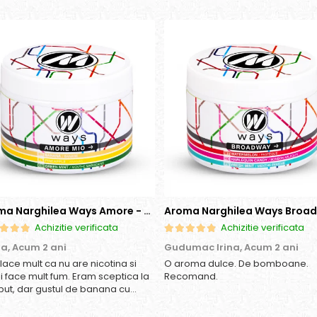
Aroma Narghilea Ways Amore - Banana, Ananas si Menta, 200gr
Achizitie verificata
Achizitie verificata
ia,
Acum 2 ani
Gudumac Irina,
Acum 2 ani
place mult ca nu are nicotina si
O aroma dulce. De bomboane.
si face mult fum. Eram sceptica la
Recomand.
put, dar gustul de banana cu
as e surprinzator de natural si
os. In plus, nu ramane miros