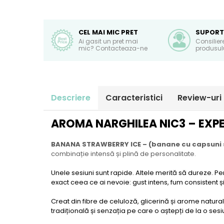
CEL MAI MIC PRET
SUPORT
Ai gasit un pret mai
Consilier
mic? Contacteaza-ne
produsulu
Descriere
Caracteristici
Review-uri
AROMA NARGHILEA NIC3 – EXPE
BANANA STRAWBERRY ICE – (banane cu capsuni 
combinație intensă și plină de personalitate.
Unele sesiuni sunt rapide. Altele merită să dureze.
exact ceea ce ai nevoie: gust intens, fum consistent și
Creat din fibre de celuloză, glicerină și arome natu
tradițională și senzația pe care o aștepți de la o se