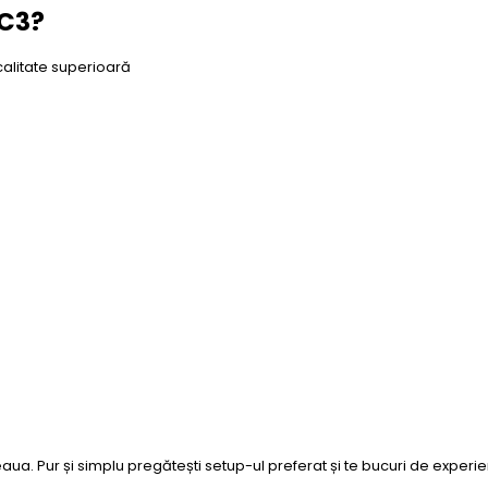
IC3?
calitate superioară
eaua. Pur și simplu pregătești setup-ul preferat și te bucuri de experie