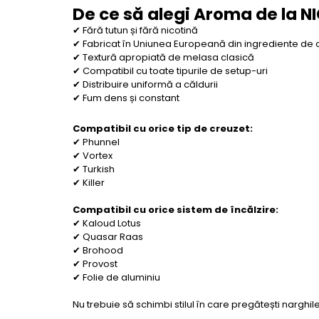
De ce să alegi Aroma de la N
✔ Fără tutun și fără nicotină
✔ Fabricat în Uniunea Europeană din ingrediente de 
✔ Textură apropiată de melasa clasică
✔ Compatibil cu toate tipurile de setup-uri
✔ Distribuire uniformă a căldurii
✔ Fum dens și constant
Compatibil cu orice tip de creuzet:
✔ Phunnel
✔ Vortex
✔ Turkish
✔ Killer
Compatibil cu orice sistem de încălzire:
✔ Kaloud Lotus
✔ Quasar Raas
✔ Brohood
✔ Provost
✔ Folie de aluminiu
Nu trebuie să schimbi stilul în care pregătești narghil