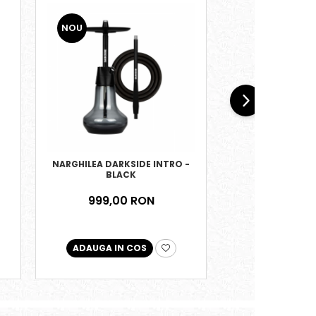
NOU
-129 RON
NARGHILEA DARKSIDE INTRO -
PROMOTIE - MOZ
BLACK
+ SLEEVE
999,00 RON
948,00
819,00
ADAUGA IN COS
ADAUGA IN 