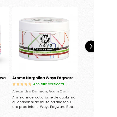
Aroma Narghilea Ways Broadway - Pepene Rosu, Bomboane, Menta, 200g
Aroma Narghilea Ways Edgware Road - Dublu Mar cu anison, 200gr
Achizitie verificata
Achizitie
Alexandra Damian,
Acum 2 ani
Daniela Ioana,
Acum
Am mai încercat arome de dublu măr
Imi place.
cu anason și de multe ori anasonul
era prea intens. Ways Edgware Road
are un echilibru perfect – simți
dulceața merelor la început, iar