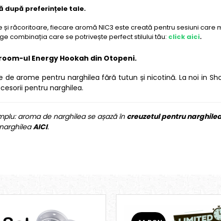
 după preferințele tale.
se și răcoritoare, fiecare aromă NIC3 este creată pentru sesiuni care 
ge combinația care se potrivește perfect stilului tău:
click aici
.
wroom-ul Energy Hookah din Otopeni.
e de arome pentru narghilea fără tutun și nicotină. La noi in S
cesorii pentru narghilea.
mplu: aroma de narghilea se așază în
creuzetul pentru narghile
 narghilea
AICI
.