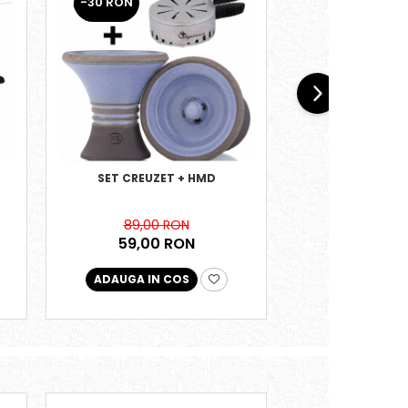
-30 RON
SET CREUZET + HMD
SET CREUZE
89,00
89,00 RON
59,00 RON
ADAUGA IN COS
ADAUGA IN 