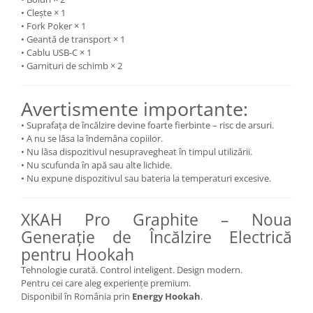
• Clește × 1
• Fork Poker × 1
• Geantă de transport × 1
• Cablu USB-C × 1
• Garnituri de schimb × 2
Avertismente importante:
• Suprafața de încălzire devine foarte fierbinte – risc de arsuri.
• A nu se lăsa la îndemâna copiilor.
• Nu lăsa dispozitivul nesupravegheat în timpul utilizării.
• Nu scufunda în apă sau alte lichide.
• Nu expune dispozitivul sau bateria la temperaturi excesive.
XKAH Pro Graphite – Noua
Generație de Încălzire Electrică
pentru Hookah
Tehnologie curată. Control inteligent. Design modern.
Pentru cei care aleg experiențe premium.
Disponibil în România prin
Energy Hookah
.