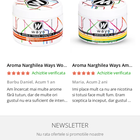
Aroma Narghilea Ways World Trade Center - Piersica cu Ice Tea, 200gr
Aroma Narghilea Ways Amore - Banana, Ananas si Menta, 200gr
Achizitie verificata
Achizitie verificata
Barbu Daniel,
Acum 1 an
Maria,
Acum 2 ani
G
Am încercat mai multe arome
Imi place mult ca nu are nicotina
O
fără tutun, dar de multe ori
si totusi face mult fum. Eram
R
gustul nu era suficient de intens.
sceptica la inceput, dar gustul de
mi-a plăcut însă aceasta. Fumul
banana cu ananas e surprinzator
este dens, iar aroma se menține
de natural si gustos. In plus, nu
pe toată durata sesiunii. Chiar
ramane miros neplacut in
dacă nu conține tutun, senzația
camera de tutun sau tigara.
NEWSLETTER
este la fel de sati...
Nu rata ofertele si promotiile noastre