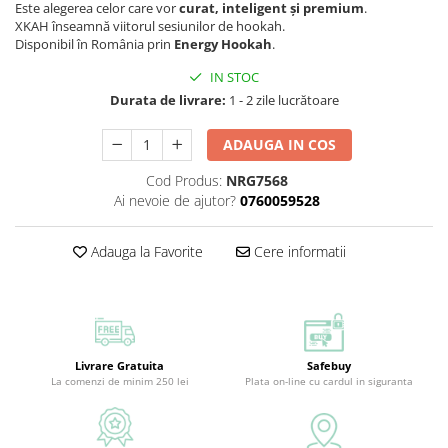
Este alegerea celor care vor
curat, inteligent și premium
.
XKAH înseamnă viitorul sesiunilor de hookah.
Disponibil în România prin
Energy Hookah
.
IN STOC
Durata de livrare:
1 - 2 zile lucrătoare
ADAUGA IN COS
Cod Produs:
NRG7568
Ai nevoie de ajutor?
0760059528
Adauga la Favorite
Cere informatii
Livrare Gratuita
Safebuy
La comenzi de minim 250 lei
Plata on-line cu cardul in siguranta