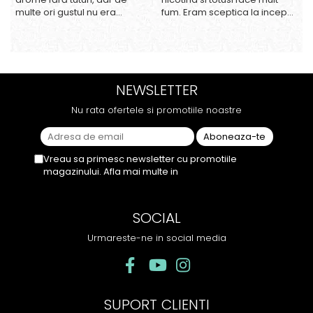
multe ori gustul nu era
fum. Eram sceptica la inceput,
suficient de intens. mi-a
dar gustul de banana cu
plăcut însă aceasta. Fumul
ananas e surprinzator de
este dens, iar aroma se
natural si gustos. In plus, nu
menține pe toată durata
ramane miros neplacut in
sesiunii. Chiar dacă nu
camera de tutun sau tigara.
NEWSLETTER
conține tutun, senzația este la
fel de sati...
Nu rata ofertele si promotiile noastre
Vreau sa primesc newsletter cu promotiile
magazinului. Afla mai multe in
Politica de
Confidentialitate
SOCIAL
Urmareste-ne in social media
SUPORT CLIENTI