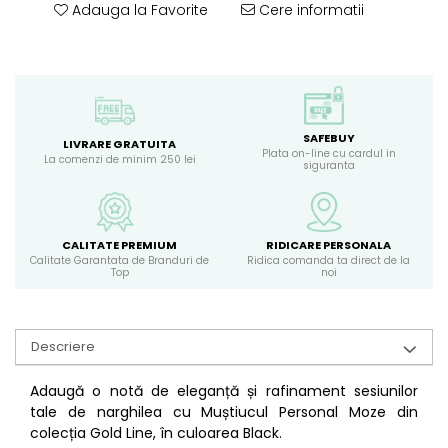
Adauga la Favorite
Cere informatii
SAFEBUY
LIVRARE GRATUITA
Plata on-line cu cardul in
La comenzi de minim 250 lei
siguranta
CALITATE PREMIUM
RIDICARE PERSONALA
Calitate Garantata de Branduri de
Ridica comanda ta direct de la
Top
noi
Descriere
Adaugă o notă de eleganță și rafinament sesiunilor
tale de narghilea cu Muștiucul Personal Moze din
colecția Gold Line, în culoarea Black.