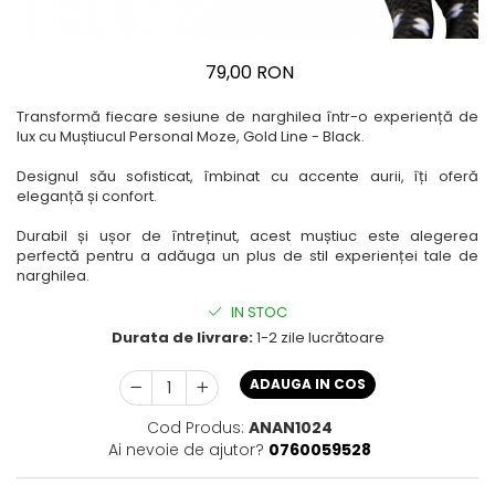
79,00 RON
Transformă fiecare sesiune de narghilea într-o experiență de
lux cu Muștiucul Personal Moze, Gold Line - Black.
Designul său sofisticat, îmbinat cu accente aurii, îți oferă
eleganță și confort.
Durabil și ușor de întreținut, acest muștiuc este alegerea
perfectă pentru a adăuga un plus de stil experienței tale de
narghilea.
IN STOC
Durata de livrare:
1-2 zile lucrătoare
ADAUGA IN COS
Cod Produs:
ANAN1024
Ai nevoie de ajutor?
0760059528