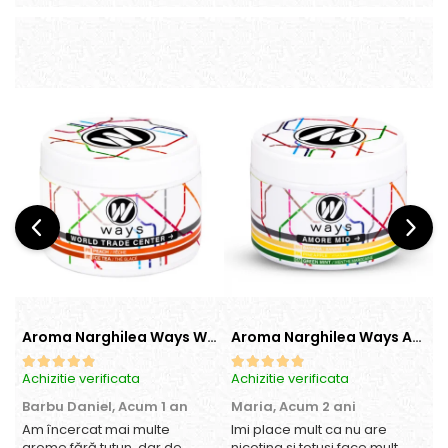
Aroma Narghilea Ways World Trade Center - Piersica cu Ice Tea, 200gr
Aroma Narghilea Ways Amore - Banana, Ananas si Menta, 200gr
Achizitie verificata
Achizitie verificata
A
Barbu Daniel,
Acum 1 an
Maria,
Acum 2 ani
Am încercat mai multe
Imi place mult ca nu are
O
arome fără tutun, dar de
nicotina si totusi face mult