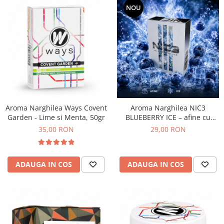
NOU
Aroma Narghilea Ways Covent
Aroma Narghilea NIC3
Garden - Lime si Menta, 50gr
BLUEBERRY ICE – afine cu
gheata, 50gr
35,00 RON
29,00 RON
ADAUGA IN COS
ADAUGA IN COS