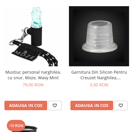
Mustiuc personal narghilea,
Garnitura Din Silicon Pentru
cu snur, Moze, Wavy Mint
Creuzet Narghilea,
transparenta
79,00 RON
5,00 RON
ADAUGA IN COS
ADAUGA IN COS
-10 RON