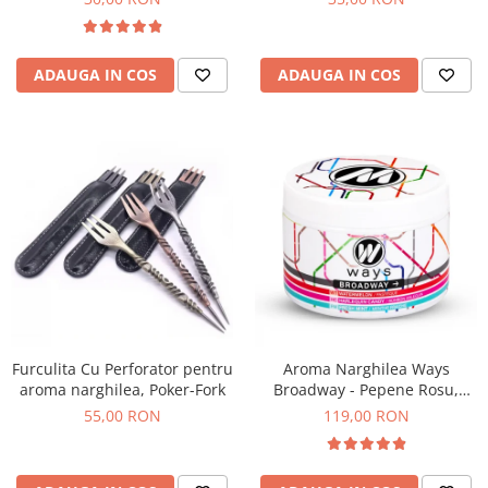
ADAUGA IN COS
ADAUGA IN COS
Furculita Cu Perforator pentru
Aroma Narghilea Ways
aroma narghilea, Poker-Fork
Broadway - Pepene Rosu,
Bomboane, Menta, 200g
55,00 RON
119,00 RON