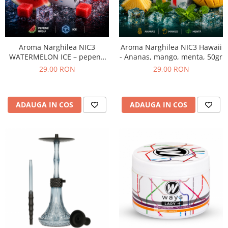
Aroma Narghilea NIC3
Aroma Narghilea NIC3 Hawaii
WATERMELON ICE – pepene
- Ananas, mango, menta, 50gr
verde cu gheata, 50gr
29,00 RON
29,00 RON
ADAUGA IN COS
ADAUGA IN COS