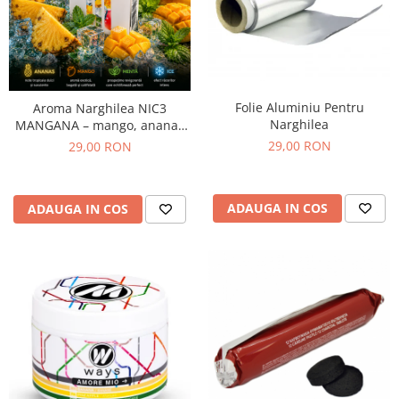
Folie Aluminiu Pentru
Aroma Narghilea NIC3
Narghilea
MANGANA – mango, ananas
si menta, 50gr
29,00 RON
29,00 RON
ADAUGA IN COS
ADAUGA IN COS