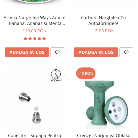
Aroma Narghilea Ways Amore
Carbuni Narghilea Cu
- Banana, Ananas si Menta,
Autoaprindere
200gr
119,00 RON
15,00 RON
ADAUGA IN COS
ADAUGA IN COS
-40 RON
Conector - Supapa Pentru
Creuzet Narghilea Oblako