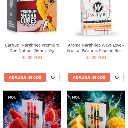
Carbuni Narghilea Premium
Aroma Narghilea Ways Love -
One Nation, 26mm, 1kg
Fructul Pasiunii, Pepene Rosu,
Galben si Menta, 50gr
40,00 RON
35,00 RON
ADAUGA IN COS
ADAUGA IN COS
NOU
NOU