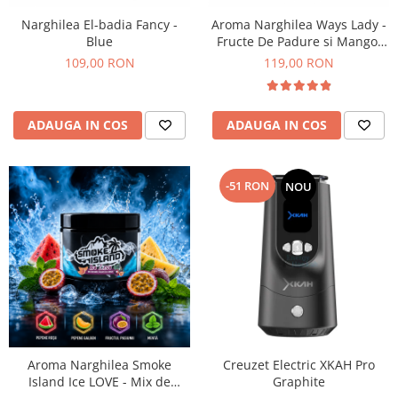
Narghilea El-badia Fancy -
Aroma Narghilea Ways Lady -
Blue
Fructe De Padure si Mango,
200gr
109,00 RON
119,00 RON
ADAUGA IN COS
ADAUGA IN COS
-51 RON
NOU
Aroma Narghilea Smoke
Creuzet Electric XKAH Pro
Island Ice LOVE - Mix de
Graphite