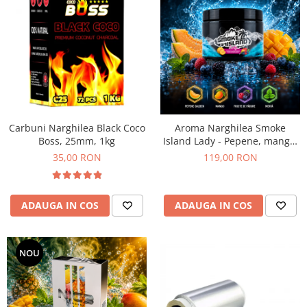
Carbuni Narghilea Black Coco
Aroma Narghilea Smoke
Boss, 25mm, 1kg
Island Lady - Pepene, mango,
fructe de padure cu menta,
35,00 RON
119,00 RON
200gr
ADAUGA IN COS
ADAUGA IN COS
NOU