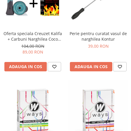
Oferta speciala Creuzet Kalifa
Perie pentru curatat vasul de
+ Carbuni Narghilea Coco
narghilea Kontur
Boss 25
104,00 RON
39,00 RON
89,00 RON
ADAUGA IN COS
ADAUGA IN COS