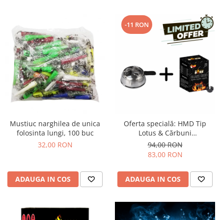
-11 RON
Mustiuc narghilea de unica
Oferta specială: HMD Tip
folosinta lungi, 100 buc
Lotus & Cărbuni
Narghilea Coco Boss
32,00 RON
94,00 RON
83,00 RON
ADAUGA IN COS
ADAUGA IN COS