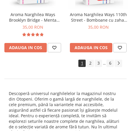
Aroma Narghilea Ways
Aroma Narghilea Ways 110th
Brooklyn Bridge - Menta
Street - Bomboane cu zahar
Dulce, 50gr
brun, 50gr
35,00 RON
35,00 RON
ADAUGA IN COS
ADAUGA IN COS
1
2
3
6
...
Descoperă universul narghilelelor la magazinul nostru
din Otopeni. Oferim o gamă largă de narghilele, de la
cele premium, până la variantele mai accesibile,
asigurând astfel că fiecare pasionat își găsește modelul
ideal. Pentru o experiență completă, te invităm să
explorezi seturile noastre complete de narghilea, alături
de o selecție variată de arome fără tutun. Nu în ultimul