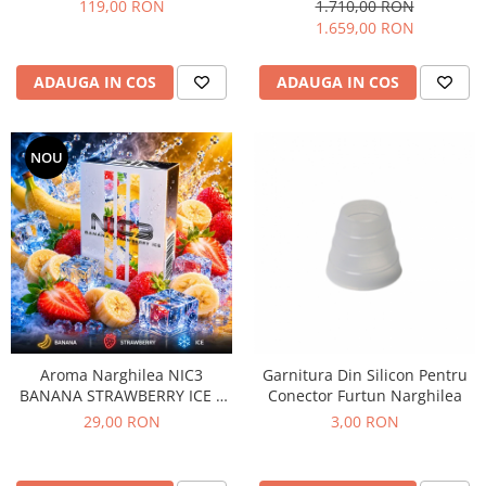
pepene, fructul pasiunii si
119,00 RON
1.710,00 RON
menta, 200gr
1.659,00 RON
ADAUGA IN COS
ADAUGA IN COS
NOU
Aroma Narghilea NIC3
Garnitura Din Silicon Pentru
BANANA STRAWBERRY ICE –
Conector Furtun Narghilea
Banane cu capsuni si gheata,
29,00 RON
3,00 RON
50gr