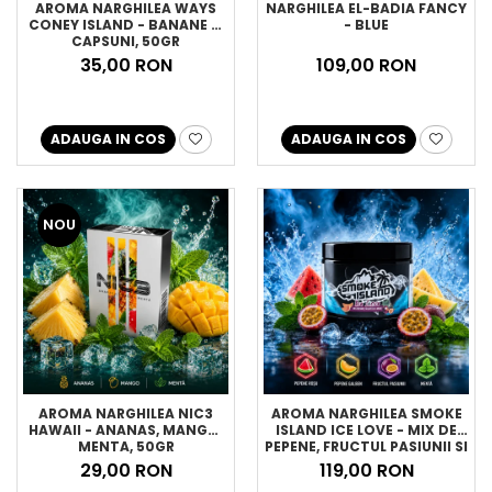
AROMA NARGHILEA WAYS
NARGHILEA EL-BADIA FANCY
CONEY ISLAND - BANANE SI
- BLUE
CAPSUNI, 50GR
35,00 RON
109,00 RON
ADAUGA IN COS
ADAUGA IN COS
NOU
AROMA NARGHILEA NIC3
AROMA NARGHILEA SMOKE
HAWAII - ANANAS, MANGO,
ISLAND ICE LOVE - MIX DE
MENTA, 50GR
PEPENE, FRUCTUL PASIUNII SI
MENTA, 200GR
29,00 RON
119,00 RON