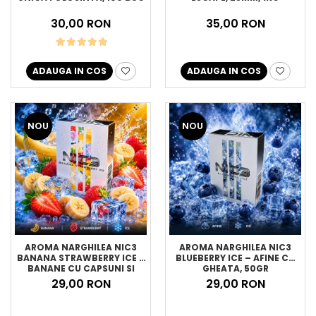
30,00 RON
35,00 RON
ADAUGA IN COS
ADAUGA IN COS
NOU
NOU
AROMA NARGHILEA NIC3
AROMA NARGHILEA NIC3
BANANA STRAWBERRY ICE –
BLUEBERRY ICE – AFINE CU
BANANE CU CAPSUNI SI
GHEATA, 50GR
GHEATA, 50GR
29,00 RON
29,00 RON