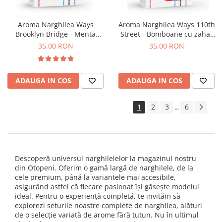
Aroma Narghilea Ways
Aroma Narghilea Ways 110th
Brooklyn Bridge - Menta
Street - Bomboane cu zahar
Dulce, 50gr
brun, 50gr
35,00 RON
35,00 RON
ADAUGA IN COS
ADAUGA IN COS
1
2
3
6
...
Descoperă universul narghilelelor la magazinul nostru
din Otopeni. Oferim o gamă largă de narghilele, de la
cele premium, până la variantele mai accesibile,
asigurând astfel că fiecare pasionat își găsește modelul
ideal. Pentru o experiență completă, te invităm să
explorezi seturile noastre complete de narghilea, alături
de o selecție variată de arome fără tutun. Nu în ultimul