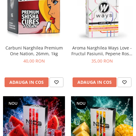
Carbuni Narghilea Premium
Aroma Narghilea Ways Love -
One Nation, 26mm, 1kg
Fructul Pasiunii, Pepene Rosu,
Galben si Menta, 50gr
40,00 RON
35,00 RON
ADAUGA IN COS
ADAUGA IN COS
NOU
NOU