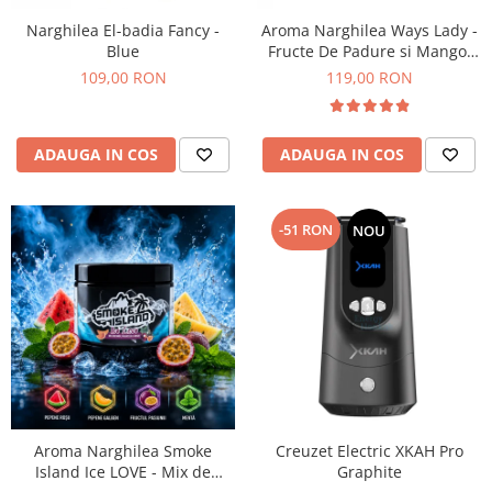
Narghilea El-badia Fancy -
Aroma Narghilea Ways Lady -
Blue
Fructe De Padure si Mango,
200gr
109,00 RON
119,00 RON
ADAUGA IN COS
ADAUGA IN COS
-51 RON
NOU
Aroma Narghilea Smoke
Creuzet Electric XKAH Pro
Island Ice LOVE - Mix de
Graphite