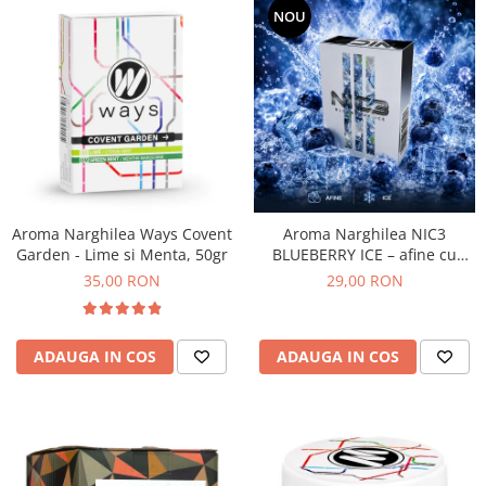
NOU
Aroma Narghilea Ways Covent
Aroma Narghilea NIC3
Garden - Lime si Menta, 50gr
BLUEBERRY ICE – afine cu
gheata, 50gr
35,00 RON
29,00 RON
ADAUGA IN COS
ADAUGA IN COS