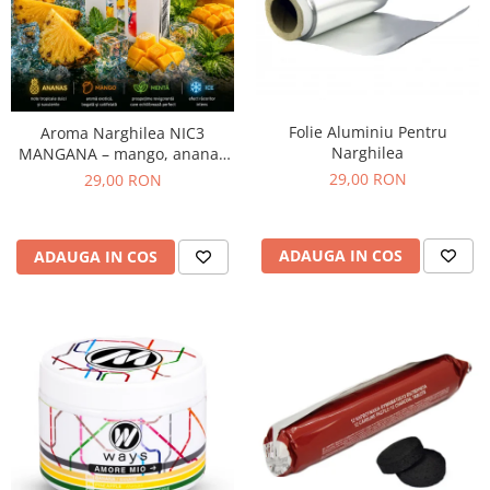
Folie Aluminiu Pentru
Aroma Narghilea NIC3
Narghilea
MANGANA – mango, ananas
si menta, 50gr
29,00 RON
29,00 RON
ADAUGA IN COS
ADAUGA IN COS