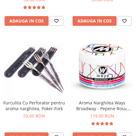
ADAUGA IN COS
ADAUGA IN COS
Furculita Cu Perforator pentru
Aroma Narghilea Ways
aroma narghilea, Poker-Fork
Broadway - Pepene Rosu,
Bomboane, Menta, 200g
55,00 RON
119,00 RON