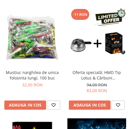
-11 RON
Mustiuc narghilea de unica
Oferta specială: HMD Tip
folosinta lungi, 100 buc
Lotus & Cărbuni
Narghilea Coco Boss
32,00 RON
94,00 RON
83,00 RON
ADAUGA IN COS
ADAUGA IN COS