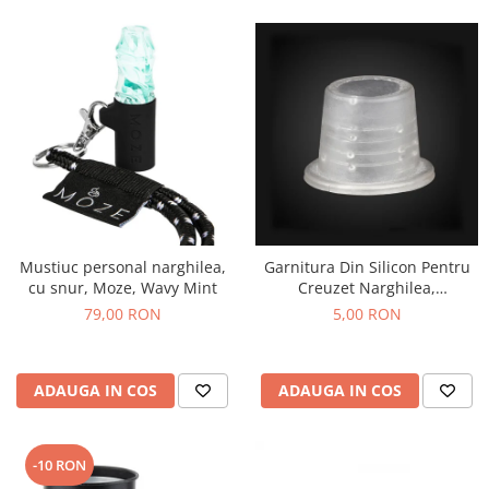
Mustiuc personal narghilea,
Garnitura Din Silicon Pentru
cu snur, Moze, Wavy Mint
Creuzet Narghilea,
transparenta
79,00 RON
5,00 RON
ADAUGA IN COS
ADAUGA IN COS
-10 RON