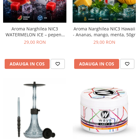
Aroma Narghilea NIC3
Aroma Narghilea NIC3 Hawaii
WATERMELON ICE – pepene
- Ananas, mango, menta, 50gr
verde cu gheata, 50gr
29,00 RON
29,00 RON
ADAUGA IN COS
ADAUGA IN COS