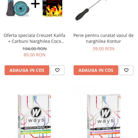
Oferta speciala Creuzet Kalifa
Perie pentru curatat vasul de
+ Carbuni Narghilea Coco
narghilea Kontur
Boss 25
104,00 RON
39,00 RON
89,00 RON
ADAUGA IN COS
ADAUGA IN COS