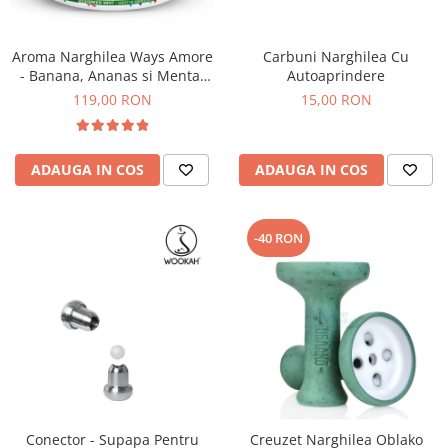
Aroma Narghilea Ways Amore
Carbuni Narghilea Cu
- Banana, Ananas si Menta,
Autoaprindere
200gr
119,00 RON
15,00 RON
ADAUGA IN COS
ADAUGA IN COS
-40 RON
Conector - Supapa Pentru
Creuzet Narghilea Oblako