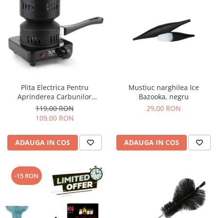
Plita Electrica Pentru
Mustiuc narghilea Ice
Aprinderea Carbunilor
Bazooka, negru
Narghilea
119,00 RON
29,00 RON
109,00 RON
ADAUGA IN COS
ADAUGA IN COS
-15 RON