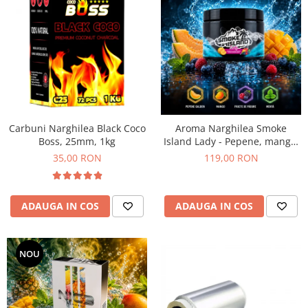
Carbuni Narghilea Black Coco
Aroma Narghilea Smoke
Boss, 25mm, 1kg
Island Lady - Pepene, mango,
fructe de padure cu menta,
35,00 RON
119,00 RON
200gr
ADAUGA IN COS
ADAUGA IN COS
NOU