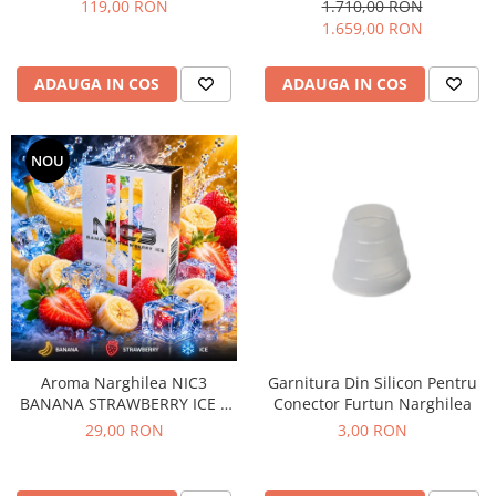
pepene, fructul pasiunii si
119,00 RON
1.710,00 RON
menta, 200gr
1.659,00 RON
ADAUGA IN COS
ADAUGA IN COS
NOU
Aroma Narghilea NIC3
Garnitura Din Silicon Pentru
BANANA STRAWBERRY ICE –
Conector Furtun Narghilea
Banane cu capsuni si gheata,
29,00 RON
3,00 RON
50gr