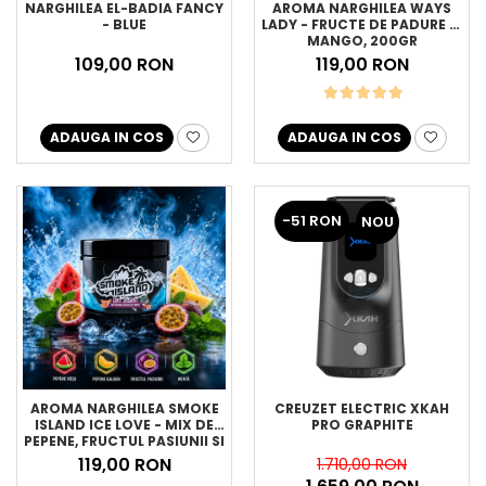
NARGHILEA EL-BADIA FANCY
AROMA NARGHILEA WAYS
- BLUE
LADY - FRUCTE DE PADURE SI
MANGO, 200GR
109,00 RON
119,00 RON
ADAUGA IN COS
ADAUGA IN COS
-51 RON
NOU
AROMA NARGHILEA SMOKE
CREUZET ELECTRIC XKAH
ISLAND ICE LOVE - MIX DE
PRO GRAPHITE
PEPENE, FRUCTUL PASIUNII SI
MENTA, 200GR
119,00 RON
1.710,00 RON