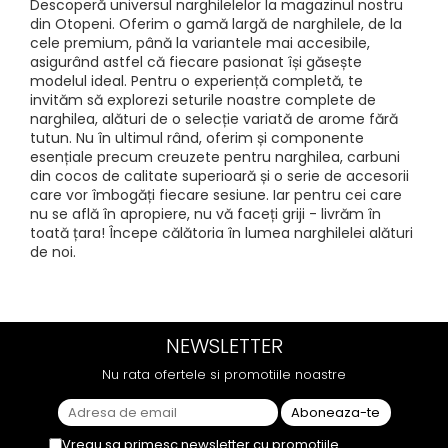
Descoperă universul narghilelelor la magazinul nostru
din Otopeni. Oferim o gamă largă de narghilele, de la
cele premium, până la variantele mai accesibile,
asigurând astfel că fiecare pasionat își găsește
modelul ideal. Pentru o experiență completă, te
invităm să explorezi seturile noastre complete de
narghilea, alături de o selecție variată de arome fără
tutun. Nu în ultimul rând, oferim și componente
esențiale precum creuzete pentru narghilea, carbuni
din cocos de calitate superioară și o serie de accesorii
care vor îmbogăți fiecare sesiune. Iar pentru cei care
nu se află în apropiere, nu vă faceți griji - livrăm în
toată țara! Începe călătoria în lumea narghilelei alături
de noi.
NEWSLETTER
Nu rata ofertele si promotiile noastre
Vreau sa primesc newsletter cu promotiile