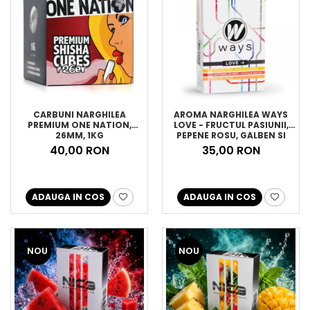
CARBUNI NARGHILEA
AROMA NARGHILEA WAYS
PREMIUM ONE NATION,
LOVE - FRUCTUL PASIUNII,
26MM, 1KG
PEPENE ROSU, GALBEN SI
MENTA, 50GR
40,00 RON
35,00 RON
ADAUGA IN COS
ADAUGA IN COS
NOU
NOU