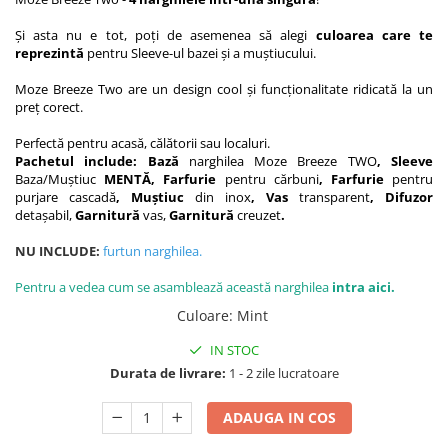
Și asta nu e tot, poți de asemenea să alegi
culoarea care te
reprezintă
pentru Sleeve-ul bazei și a muștiucului.
Moze Breeze Two are un design cool și funcționalitate ridicată la un
preț corect.
Perfectă pentru acasă, călătorii sau localuri.
Pachetul include: Bază
narghilea Moze Breeze TWO
, Sleeve
Baza/Muștiuc
MENTĂ, Farfurie
pentru cărbuni
, Farfurie
pentru
purjare cascadă
, Muștiuc
din inox
, Vas
transparent
, Difuzor
detașabil,
Garnitură
vas,
Garnitură
creuzet
.
NU INCLUDE:
furtun narghilea
.
Pentru a vedea cum se asamblează această narghilea
intra aici.
Culoare
:
Mint
IN STOC
Durata de livrare:
1 - 2 zile lucratoare
ADAUGA IN COS