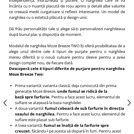
independență, îndrăzneală și putere. O narghilea care te va
încânta cu o nuanță placută de roșu aprins și detalii albe valurite
ce creează medii curgatoare si reflexii interesante. Un model de
narghilea cu o estetică plăcută și design unic.
Dă frâu personalității tale și alege să-ți personalizezi narghileaua
după bunul plac și dispoziția de moment.
Modelul de narghilea Moze Breeze TWO îți oferă posibilitatea de a
alege unul dintre cele 4 tipuri de purjate pentru o narghilea
mereu diferită și o nouă culoare pentru sleeve pentru a avea
design complet nou, de fiecare dată.
Descoperă cele 4 tipuri diferite de purjare pentru narghilea
Moze Breeze Two:
Prima variantă: varianta clasică, deja cunoscută din prima
generație Moze Breeze,
unde fumul se ridică de la
bază spre farfurie.
Pentru a face acest lucru, elementul de
suflare se atașează la baza narghilelei.
A doua variantă:
fumul coboară de sub farfurie în direcția
vasului de narghilea.
Pentru a face acest lucru, elementul de
suflare este plasat sub farfurie.
A treia variantă:
fumul se înalță de la farfurie spre
creuzet
, făcându-l pe acesta să dispară în fum. Pentru acest