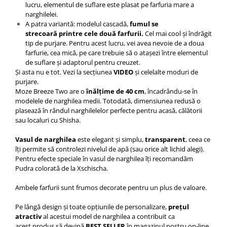
lucru, elementul de suflare este plasat pe farfuria mare a
narghilelei.
A patra variantă: modelul cascadă,
fumul se
strecoară printre cele două farfurii.
Cel mai cool și îndrăgit
tip de purjare. Pentru acest lucru, vei avea nevoie de a doua
farfurie, cea mică, pe care trebuie să o atașezi între elementul
de suflare și adaptorul pentru creuzet.
Și asta nu e tot. Vezi la secțiunea
VIDEO
și celelalte moduri de
purjare.
Moze Breeze Two are o
înălțime de 40 cm
, încadrându-se în
modelele de narghilea medii. Totodată, dimensiunea redusă o
plasează în rândul narghilelelor perfecte pentru acasă, călătorii
sau localuri cu Shisha.
Vasul de narghilea
este elegant și simplu,
transparent
, ceea ce
îți permite să controlezi nivelul de apă (sau orice alt lichid alegi).
Pentru efecte speciale în vasul de narghilea îți recomandăm
Pudra colorată de la Xschischa
.
Ambele farfurii sunt frumos decorate pentru un plus de valoare.
Pe lângă design și toate opțiunile de personalizare,
prețul
atractiv
al acestui model de narghilea a contribuit ca
acest produs să devină
BEST SELLER
în magazinul nostru on-line.