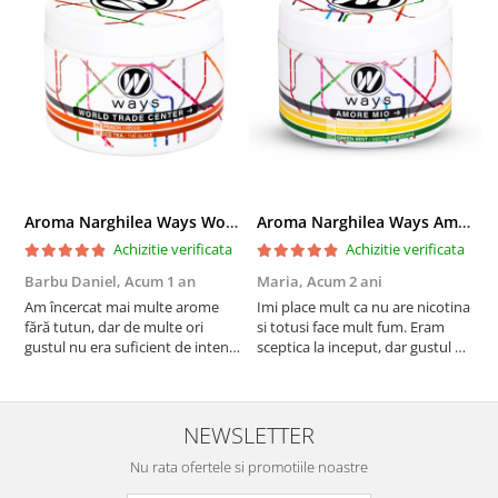
Aroma Narghilea Ways World Trade Center - Piersica cu Ice Tea, 200gr
Aroma Narghilea Ways Amore - Banana, Ananas si Menta, 200gr
Achizitie verificata
Achizitie verificata
Barbu Daniel,
Acum 1 an
Maria,
Acum 2 ani
G
Am încercat mai multe arome
Imi place mult ca nu are nicotina
O
fără tutun, dar de multe ori
si totusi face mult fum. Eram
R
gustul nu era suficient de intens.
sceptica la inceput, dar gustul de
mi-a plăcut însă aceasta. Fumul
banana cu ananas e surprinzator
este dens, iar aroma se menține
de natural si gustos. In plus, nu
pe toată durata sesiunii. Chiar
ramane miros neplacut in
dacă nu conține tutun, senzația
camera de tutun sau tigara.
NEWSLETTER
este la fel de sati...
Nu rata ofertele si promotiile noastre