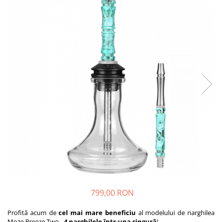
799,00 RON
Profită acum de
cel mai mare beneficiu
al modelului de narghilea
Moze Breeze Two -
4 narghilele într-una singură
!