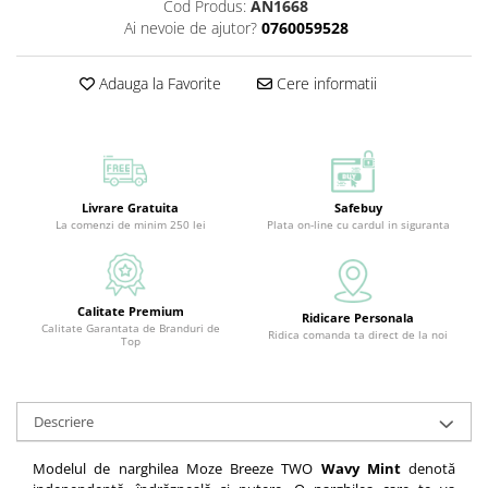
Cod Produs:
AN1668
Ai nevoie de ajutor?
0760059528
Adauga la Favorite
Cere informatii
Livrare Gratuita
Safebuy
La comenzi de minim 250 lei
Plata on-line cu cardul in siguranta
Calitate Premium
Ridicare Personala
Calitate Garantata de Branduri de
Ridica comanda ta direct de la noi
Top
Descriere
Modelul de narghilea Moze Breeze TWO
Wavy Mint
denotă