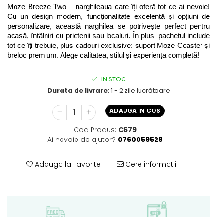
Moze Breeze Two – narghileaua care îți oferă tot ce ai nevoie! 
Cu un design modern, funcționalitate excelentă și opțiuni de 
personalizare, această narghilea se potrivește perfect pentru 
acasă, întâlniri cu prietenii sau localuri. În plus, pachetul include 
tot ce îți trebuie, plus cadouri exclusive: suport Moze Coaster și 
breloc premium. Alege calitatea, stilul și experiența completă!
IN STOC
Durata de livrare:
1 - 2 zile lucrătoare
ADAUGA IN COS
Cod Produs:
C679
Ai nevoie de ajutor?
0760059528
Adauga la Favorite
Cere informatii