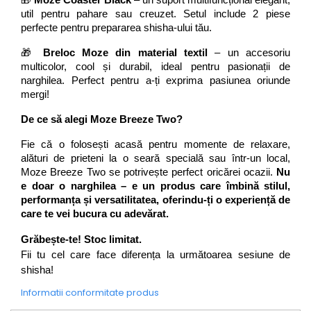
🎁 
Moze Coaster Black
 – un suport multifuncțional elegant, 
util pentru pahare sau creuzet. Setul include 2 piese 
perfecte pentru prepararea shisha-ului tău.
🎁 
Breloc Moze din material textil
 – un accesoriu 
multicolor, cool și durabil, ideal pentru pasionații de 
narghilea. Perfect pentru a-ți exprima pasiunea oriunde 
mergi!
De ce să alegi Moze Breeze Two?
Fie că o folosești acasă pentru momente de relaxare, 
alături de prieteni la o seară specială sau într-un local, 
Moze Breeze Two se potrivește perfect oricărei ocazii. 
Nu 
e doar o narghilea – e un produs care îmbină stilul, 
performanța și versatilitatea, oferindu-ți o experiență de 
care te vei bucura cu adevărat.
Grăbește-te! Stoc limitat.
Fii tu cel care face diferența la următoarea sesiune de 
shisha!
Informatii conformitate produs