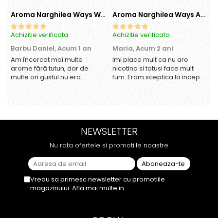
Aroma Narghilea Ways World Trade Center - Piersica cu Ice Tea, 200gr
Aroma Narghilea Ways Amore - Banana, Ananas si Menta, 200gr
Achizitie verificata
Achizitie verificata
A
Barbu Daniel,
Acum 1 an
Maria,
Acum 2 ani
Am încercat mai multe
Imi place mult ca nu are
O
arome fără tutun, dar de
nicotina si totusi face mult
multe ori gustul nu era
fum. Eram sceptica la inceput,
suficient de intens. mi-a
dar gustul de banana cu
plăcut însă aceasta. Fumul
ananas e surprinzator de
este dens, iar aroma se
natural si gustos. In plus, nu
menține pe toată durata
ramane miros neplacut in
sesiunii. Chiar dacă nu
camera de tutun sau tigara.
NEWSLETTER
conține tutun, senzația este la
fel de sati...
Nu rata ofertele si promotiile noastre
Vreau sa primesc newsletter cu promotiile
magazinului. Afla mai multe in
Politica de
Confidentialitate