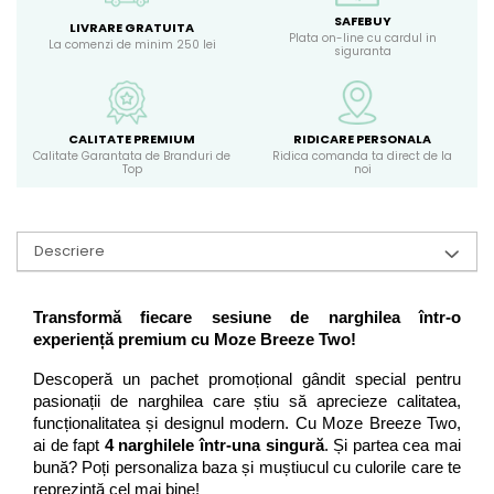
SAFEBUY
LIVRARE GRATUITA
Plata on-line cu cardul in
La comenzi de minim 250 lei
siguranta
CALITATE PREMIUM
RIDICARE PERSONALA
Calitate Garantata de Branduri de
Ridica comanda ta direct de la
Top
noi
Descriere
Transformă fiecare sesiune de narghilea într-o 
experiență premium cu Moze Breeze Two!
Descoperă un pachet promoțional gândit special pentru 
pasionații de narghilea care știu să aprecieze calitatea, 
funcționalitatea și designul modern. Cu Moze Breeze Two, 
ai de fapt 
4 narghilele într-una singură
. Și partea cea mai 
bună? Poți personaliza baza și muștiucul cu culorile care te 
reprezintă cel mai bine!