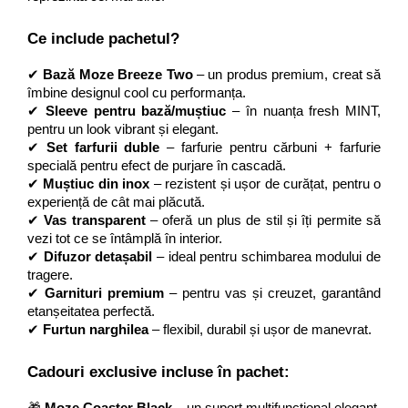
Ce include pachetul?
✔ 
Bază Moze Breeze Two
 – un produs premium, creat să 
îmbine designul cool cu performanța.
✔ 
Sleeve pentru bază/muștiuc
 – în nuanța fresh MINT, 
pentru un look vibrant și elegant.
✔ 
Set farfurii duble
 – farfurie pentru cărbuni + farfurie 
specială pentru efect de purjare în cascadă.
✔ 
Muștiuc din inox
 – rezistent și ușor de curățat, pentru o 
experiență de cât mai plăcută.
✔ 
Vas transparent
 – oferă un plus de stil și îți permite să 
vezi tot ce se întâmplă în interior.
✔ 
Difuzor detașabil
 – ideal pentru schimbarea modului de 
tragere.
✔ 
Garnituri premium
 – pentru vas și creuzet, garantând 
etanșeitatea perfectă.
✔ 
Furtun narghilea
 – flexibil, durabil și ușor de manevrat.
Cadouri exclusive incluse în pachet: