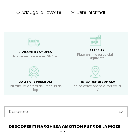
Adauga la Favorite
Cere informatii
SAFEBUY
LIVRARE GRATUITA
Plata on-line cu cardul in
La comenzi de minim 250 lei
siguranta
CALITATE PREMIUM
RIDICARE PERSONALA
Calitate Garantata de Branduri de
Ridica comanda ta direct de la
Top
noi
Descriere
DESCOPERIȚI NARGHILEA AMOTION FUTR DE LA MOZE