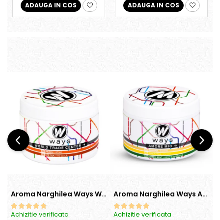
ADAUGA IN COS
ADAUGA IN COS
Aroma Narghilea Ways World Trade Center - Piersica cu Ice Tea, 200gr
Aroma Narghilea Ways Amore - Banana, Ananas si Menta, 200gr
Achizitie verificata
Achizitie verificata
A