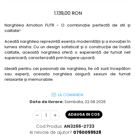
1.139,00 RON
Narghilea Amotion FUTR - O combinație perfectă de stil și
calitate!
Aceată narghilea reprezintă esența modernității și a inovației în
lumea shisha. Cu un design sofisticat și o construcție de înaltă
calitate, această narghilea oferă o experiență de fumat net
superioară, caracterizată prin tragere ușoară.
Ideală pentru cei pasionați de narghilea, fie că sunt începători
sau experți, aceasta narghilea asigură sesiuni de fumat
relaxante și memorabile.
LA COMANDA
Data de livrare:
Sambata, 22.08.2026
ADAUGA IN COS
Cod Produs:
AN3266-2733
Ai nevoie de ajutor?
0760059528