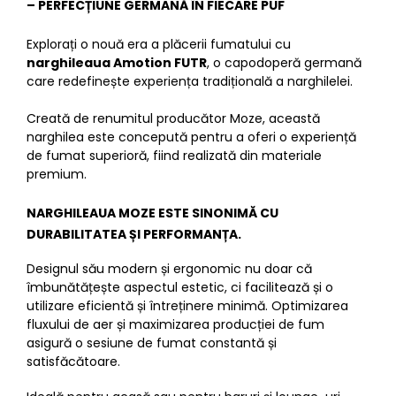
– PERFECȚIUNE GERMANĂ ÎN FIECARE PUF
Explorați o nouă era a plăcerii fumatului cu
narghileaua Amotion FUTR
, o capodoperă germană
care redefinește experiența tradițională a narghilelei.
Creată de renumitul producător Moze, această
narghilea este concepută pentru a oferi o experiență
de fumat superioră, fiind realizată din materiale
premium.
N
ARGHILEAUA MOZE
ESTE SINONIMĂ CU
DURABILITATEA ȘI PERFORMANȚA.
Designul său modern și ergonomic nu doar că
îmbunătățește aspectul estetic, ci facilitează și o
utilizare eficientă și întreținere minimă. Optimizarea
fluxului de aer și maximizarea producției de fum
asigură o sesiune de fumat constantă și
satisfăcătoare.