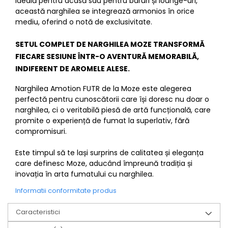
Ideală pentru acasă sau pentru baruri și lounge-uri,
această narghilea se integrează armonios în orice
mediu, oferind o notă de exclusivitate.
SETUL COMPLET DE NARGHILEA MOZE
TRANSFORMĂ
FIECARE SESIUNE ÎNTR-O AVENTURĂ MEMORABILĂ,
INDIFERENT DE AROMELE ALESE.
Narghilea Amotion FUTR de la Moze este alegerea
perfectă pentru cunoscătorii care își doresc nu doar o
narghilea, ci o veritabilă piesă de artă funcțională, care
promite o experiență de fumat la superlativ, fără
compromisuri.
Este timpul să te lași surprins de calitatea și eleganța
care definesc Moze, aducând împreună tradiția și
inovația în arta fumatului cu narghilea.
Informatii conformitate produs
Caracteristici