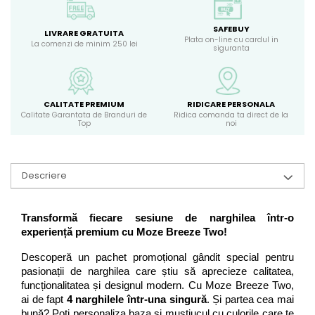
SAFEBUY
LIVRARE GRATUITA
Plata on-line cu cardul in
La comenzi de minim 250 lei
siguranta
CALITATE PREMIUM
RIDICARE PERSONALA
Calitate Garantata de Branduri de
Ridica comanda ta direct de la
Top
noi
Descriere
Transformă fiecare sesiune de narghilea într-o 
experiență premium cu Moze Breeze Two!
Descoperă un pachet promoțional gândit special pentru 
pasionații de narghilea care știu să aprecieze calitatea, 
funcționalitatea și designul modern. Cu Moze Breeze Two, 
ai de fapt 
4 narghilele într-una singură
. Și partea cea mai 
bună? Poți personaliza baza și muștiucul cu culorile care te 