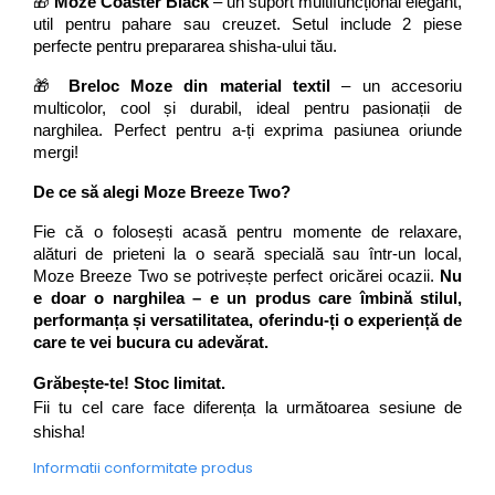
🎁 
Moze Coaster Black
 – un suport multifuncțional elegant, 
util pentru pahare sau creuzet. Setul include 2 piese 
perfecte pentru prepararea shisha-ului tău.
🎁 
Breloc Moze din material textil
 – un accesoriu 
multicolor, cool și durabil, ideal pentru pasionații de 
narghilea. Perfect pentru a-ți exprima pasiunea oriunde 
mergi!
De ce să alegi Moze Breeze Two?
Fie că o folosești acasă pentru momente de relaxare, 
alături de prieteni la o seară specială sau într-un local, 
Moze Breeze Two se potrivește perfect oricărei ocazii. 
Nu 
e doar o narghilea – e un produs care îmbină stilul, 
performanța și versatilitatea, oferindu-ți o experiență de 
care te vei bucura cu adevărat.
Grăbește-te! Stoc limitat.
Fii tu cel care face diferența la următoarea sesiune de 
shisha!
Informatii conformitate produs