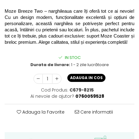
Moze Breeze Two – narghileaua care îți oferă tot ce ai nevoie! 
Cu un design modern, funcționalitate excelentă și opțiuni de 
personalizare, această narghilea se potrivește perfect pentru 
acasă, întâlniri cu prietenii sau localuri. În plus, pachetul include 
tot ce îți trebuie, plus cadouri exclusive: suport Moze Coaster și 
breloc premium. Alege calitatea, stilul și experiența completă!
IN STOC
Durata de livrare:
1 - 2 zile lucrătoare
ADAUGA IN COS
Cod Produs:
C679-8215
Ai nevoie de ajutor?
0760059528
Adauga la Favorite
Cere informatii