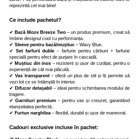
reprezintă cel mai bine!
Ce include pachetul?
✔ 
Bază Moze Breeze Two
 – un produs premium, creat să 
îmbine designul cool cu performanța.
✔ 
Sleeve pentru bază/muștiuc
 – Wavy Blue.
✔ 
Set farfurii duble
 – farfurie pentru cărbuni + farfurie 
specială pentru efect de purjare în cascadă.
✔ 
Muștiuc din inox
 – rezistent și ușor de curățat, pentru o 
experiență de cât mai plăcută.
✔ 
Vas transparent
 – oferă un plus de stil și îți permite să 
vezi tot ce se întâmplă în interior.
✔ 
Difuzor detașabil
 – ideal pentru schimbarea modului de 
tragere.
✔ 
Garnituri premium
 – pentru vas și creuzet, garantând 
etanșeitatea perfectă.
✔ 
Furtun narghilea
 – flexibil, durabil și ușor de manevrat.
Cadouri exclusive incluse în pachet: