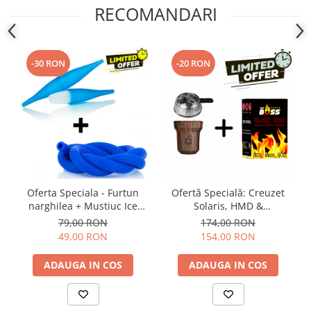
RECOMANDARI
-30 RON
-20 RON
Oferta Speciala - Furtun
Ofertă Specială: Creuzet
narghilea + Mustiuc Ice
Solaris, HMD &
Bazooka
Carbuni Coco Boss
79,00 RON
174,00 RON
49,00 RON
154,00 RON
ADAUGA IN COS
ADAUGA IN COS