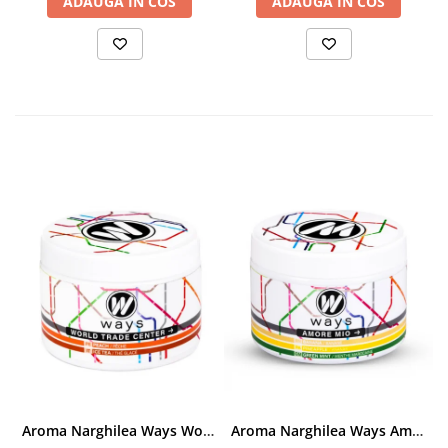
ADAUGA IN COS
ADAUGA IN COS
Aroma Narghilea Ways World Trade Center - Piersica cu Ice Tea, 200gr
Aroma Narghilea Ways Amore - Banana, Ananas si Menta, 200gr