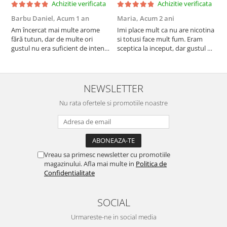
Achizitie verificata
Achizitie verificata
Barbu Daniel,
Acum 1 an
Maria,
Acum 2 ani
G
Am încercat mai multe arome
Imi place mult ca nu are nicotina
O
fără tutun, dar de multe ori
si totusi face mult fum. Eram
R
gustul nu era suficient de intens.
sceptica la inceput, dar gustul de
mi-a plăcut însă aceasta. Fumul
banana cu ananas e surprinzator
este dens, iar aroma se menține
de natural si gustos. In plus, nu
pe toată durata sesiunii. Chiar
ramane miros neplacut in
dacă nu conține tutun, senzația
camera de tutun sau tigara.
NEWSLETTER
este la fel de sati...
Nu rata ofertele si promotiile noastre
Vreau sa primesc newsletter cu promotiile
magazinului. Afla mai multe in
Politica de
Confidentialitate
SOCIAL
Urmareste-ne in social media