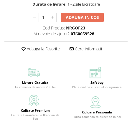
Durata de livrare:
1 - 2 zile lucratoare
ADAUGA IN COS
Cod Produs:
NRGOF23
Ai nevoie de ajutor?
0760059528
Adauga la Favorite
Cere informatii
Livrare Gratuita
Safebuy
La comenzi de minim 250 lei
Plata on-line cu cardul in siguranta
Calitate Premium
Ridicare Personala
Calitate Garantata de Branduri de
Ridica comanda ta direct de la noi
Top