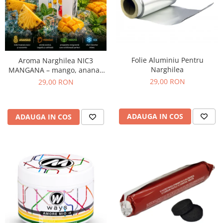
Folie Aluminiu Pentru
Aroma Narghilea NIC3
Narghilea
MANGANA – mango, ananas
si menta, 50gr
29,00 RON
29,00 RON
ADAUGA IN COS
ADAUGA IN COS