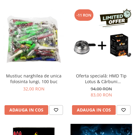
-11 RON
Mustiuc narghilea de unica
Oferta specială: HMD Tip
folosinta lungi, 100 buc
Lotus & Cărbuni
Narghilea Coco Boss
32,00 RON
94,00 RON
83,00 RON
ADAUGA IN COS
ADAUGA IN COS