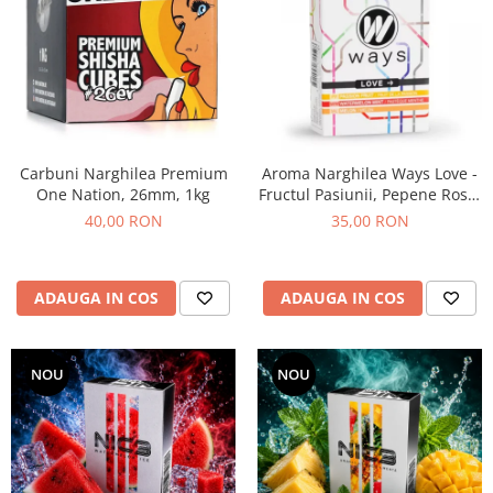
Carbuni Narghilea Premium
Aroma Narghilea Ways Love -
One Nation, 26mm, 1kg
Fructul Pasiunii, Pepene Rosu,
Galben si Menta, 50gr
40,00 RON
35,00 RON
ADAUGA IN COS
ADAUGA IN COS
NOU
NOU