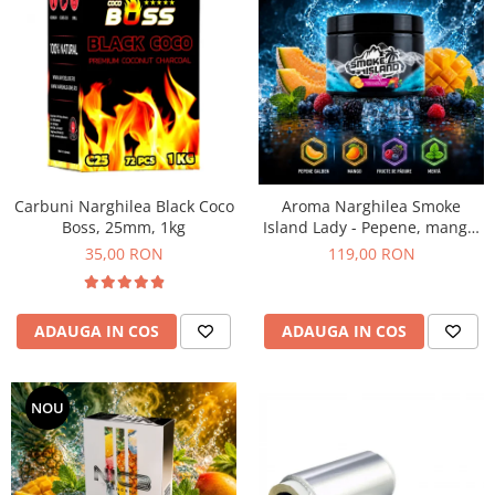
Carbuni Narghilea Black Coco
Aroma Narghilea Smoke
Boss, 25mm, 1kg
Island Lady - Pepene, mango,
fructe de padure cu menta,
35,00 RON
119,00 RON
200gr
ADAUGA IN COS
ADAUGA IN COS
NOU