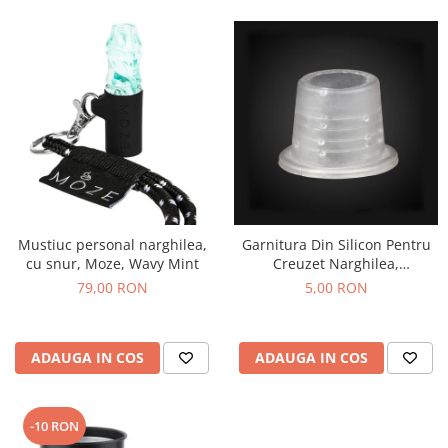
Mustiuc personal narghilea,
Garnitura Din Silicon Pentru
cu snur, Moze, Wavy Mint
Creuzet Narghilea,
transparenta
79,00 RON
5,00 RON
ADAUGA IN COS
ADAUGA IN COS
-10 RON