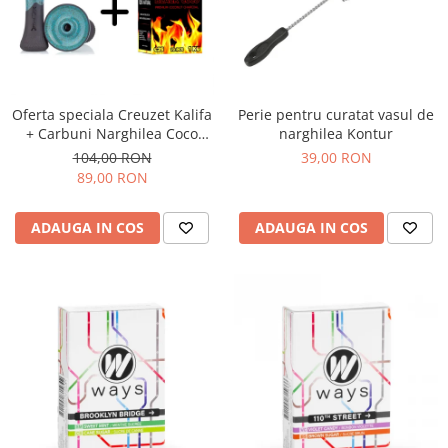
Oferta speciala Creuzet Kalifa
Perie pentru curatat vasul de
+ Carbuni Narghilea Coco
narghilea Kontur
Boss 25
104,00 RON
39,00 RON
89,00 RON
ADAUGA IN COS
ADAUGA IN COS