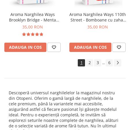
Aroma Narghilea Ways
Aroma Narghilea Ways 110th
Brooklyn Bridge - Menta
Street - Bomboane cu zahar
Dulce, 50gr
brun, 50gr
35,00 RON
35,00 RON
ADAUGA IN COS
ADAUGA IN COS
1
2
3
6
...
Descoperă universul narghilelelor la magazinul nostru
din Otopeni. Oferim o gamă largă de narghilele, de la
cele premium, până la variantele mai accesibile,
asigurând astfel că fiecare pasionat își găsește modelul
ideal. Pentru o experiență completă, te invităm să
explorezi seturile noastre complete de narghilea, alături
de o selecție variată de arome fără tutun. Nu în ultimul