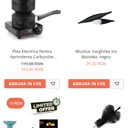
Plita Electrica Pentru
Mustiuc narghilea Ice
Aprinderea Carbunilor
Bazooka, negru
Narghilea
119,00 RON
29,00 RON
109,00 RON
ADAUGA IN COS
ADAUGA IN COS
-15 RON