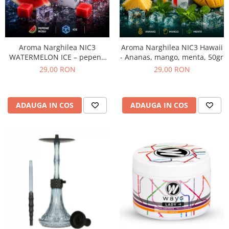
Aroma Narghilea NIC3
Aroma Narghilea NIC3 Hawaii
WATERMELON ICE – pepene
- Ananas, mango, menta, 50gr
verde cu gheata, 50gr
29,00 RON
29,00 RON
ADAUGA IN COS
ADAUGA IN COS