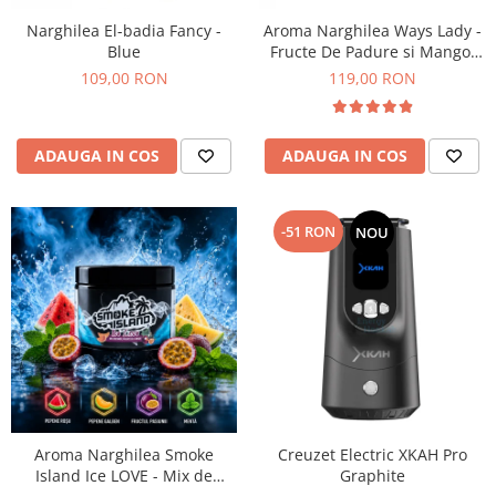
Narghilea El-badia Fancy -
Aroma Narghilea Ways Lady -
Blue
Fructe De Padure si Mango,
200gr
109,00 RON
119,00 RON
ADAUGA IN COS
ADAUGA IN COS
-51 RON
NOU
Aroma Narghilea Smoke
Creuzet Electric XKAH Pro
Island Ice LOVE - Mix de
Graphite