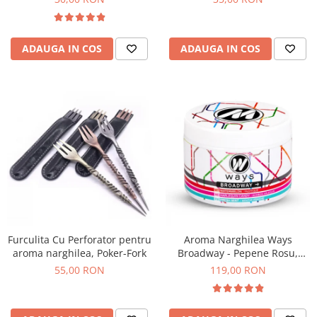
ADAUGA IN COS
ADAUGA IN COS
Furculita Cu Perforator pentru
Aroma Narghilea Ways
aroma narghilea, Poker-Fork
Broadway - Pepene Rosu,
Bomboane, Menta, 200g
55,00 RON
119,00 RON