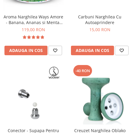
Aroma Narghilea Ways Amore
Carbuni Narghilea Cu
- Banana, Ananas si Menta,
Autoaprindere
200gr
119,00 RON
15,00 RON
ADAUGA IN COS
ADAUGA IN COS
-40 RON
Conector - Supapa Pentru
Creuzet Narghilea Oblako