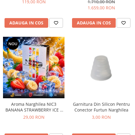
pepene, fructul pasiunii si
119,00 RON
1.710,00 RON
menta, 200gr
1.659,00 RON
ADAUGA IN COS
ADAUGA IN COS
NOU
Aroma Narghilea NIC3
Garnitura Din Silicon Pentru
BANANA STRAWBERRY ICE –
Conector Furtun Narghilea
Banane cu capsuni si gheata,
29,00 RON
3,00 RON
50gr