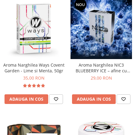
NOU
Aroma Narghilea Ways Covent
Aroma Narghilea NIC3
Garden - Lime si Menta, 50gr
BLUEBERRY ICE – afine cu
gheata, 50gr
35,00 RON
29,00 RON
ADAUGA IN COS
ADAUGA IN COS