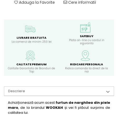
Adauga la Favorite
Cere informatii
SAFEBUY
LIVRARE GRATUITA
Plata on-line cu cardul in
La comenzi de minim 250 lei
siguranta
CALITATE PREMIUM
RIDICARE PERSONALA
Calitate Garantata de Branduri de
Ridica comanda ta direct de la
Top
noi
Descriere
Achiziționează acum acest
furtun de narghilea din piele
maro
, de la brandul
WOOKAH
și vei fi plăcut surprins de
calitatea lui.