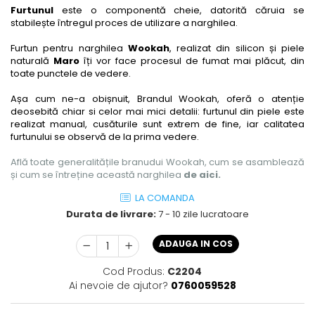
Furtunul
este o componentă cheie, datorită căruia se
stabilește întregul proces de utilizare a narghilea.
Furtun pentru narghilea
Wookah
, realizat din silicon și piele
naturală
Maro
îți vor face procesul de fumat mai plăcut, din
toate punctele de vedere.
Așa cum ne-a obișnuit, Brandul Wookah, oferă o atenție
deosebită chiar si celor mai mici detalii: furtunul din piele este
realizat manual, cusăturile sunt extrem de fine, iar calitatea
furtunului se observă de la prima vedere.
Află toate generalitățile branudui Wookah, cum se asamblează
și cum se întreține această narghilea
de aici
.
LA COMANDA
Durata de livrare:
7 - 10 zile lucratoare
ADAUGA IN COS
Cod Produs:
C2204
Ai nevoie de ajutor?
0760059528