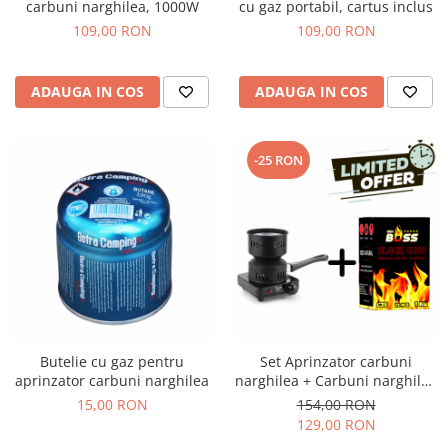
carbuni narghilea, 1000W
cu gaz portabil, cartus inclus
109,00 RON
109,00 RON
ADAUGA IN COS
ADAUGA IN COS
-25 RON
Butelie cu gaz pentru
Set Aprinzator carbuni
aprinzator carbuni narghilea
narghilea + Carbuni narghilea
Coco Boss
15,00 RON
154,00 RON
129,00 RON