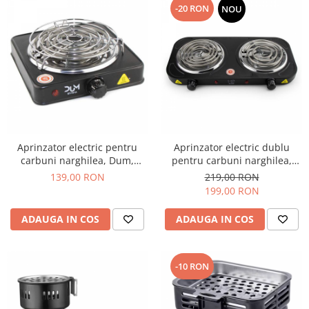
-20 RON
NOU
Aprinzator electric pentru
Aprinzator electric dublu
carbuni narghilea, Dum,
pentru carbuni narghilea,
1500W
2500W
139,00 RON
219,00 RON
199,00 RON
ADAUGA IN COS
ADAUGA IN COS
-10 RON