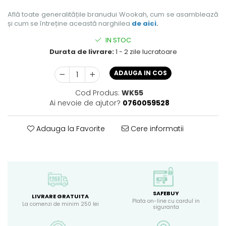
Află toate generalitățile branudui Wookah, cum se asamblează
și cum se întreține această narghilea
de aici
.
IN STOC
Durata de livrare:
1 - 2 zile lucratoare
ADAUGA IN COS
Cod Produs:
WK55
Ai nevoie de ajutor?
0760059528
Adauga la Favorite
Cere informatii
SAFEBUY
LIVRARE GRATUITA
Plata on-line cu cardul in
La comenzi de minim 250 lei
siguranta