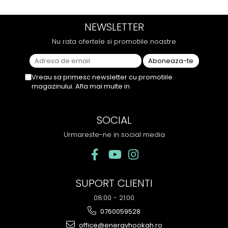
menține pe toată durata
ramane miros neplacut in
sesiunii. Chiar dacă nu
camera de tutun sau tigara.
NEWSLETTER
conține tutun, senzația este la
fel de sati...
Nu rata ofertele si promotiile noastre
Vreau sa primesc newsletter cu promotiile
magazinului. Afla mai multe in
Politica de
Confidentialitate
SOCIAL
Urmareste-ne in social media
SUPORT CLIENTI
08:00 - 21:00
0760059528
office@energyhookah.ro