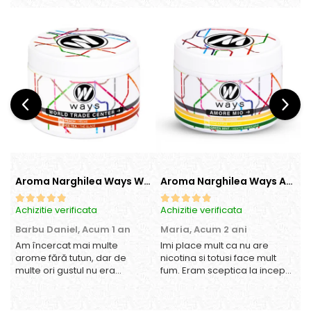
Aroma Narghilea Ways World Trade Center - Piersica cu Ice Tea, 200gr
Aroma Narghilea Ways Amore - Banana, Ananas si Menta, 200gr
Achizitie verificata
Achizitie verificata
A
Barbu Daniel,
Acum 1 an
Maria,
Acum 2 ani
Am încercat mai multe
Imi place mult ca nu are
O
arome fără tutun, dar de
nicotina si totusi face mult
multe ori gustul nu era
fum. Eram sceptica la inceput,
suficient de intens. mi-a
dar gustul de banana cu
plăcut însă aceasta. Fumul
ananas e surprinzator de
este dens, iar aroma se
natural si gustos. In plus, nu