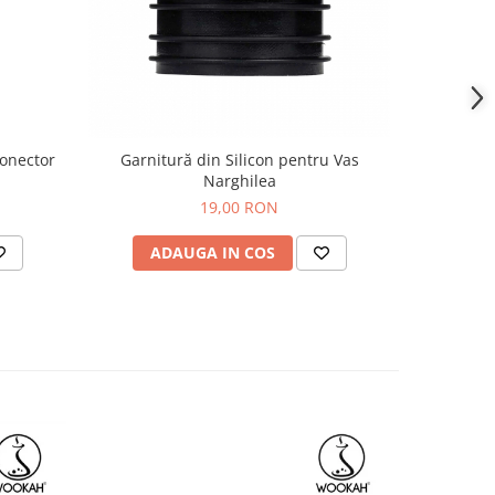
Conector
Garnitură din Silicon pentru Vas
Garnitur
Narghilea
19,00 RON
ADAUGA IN COS
AD