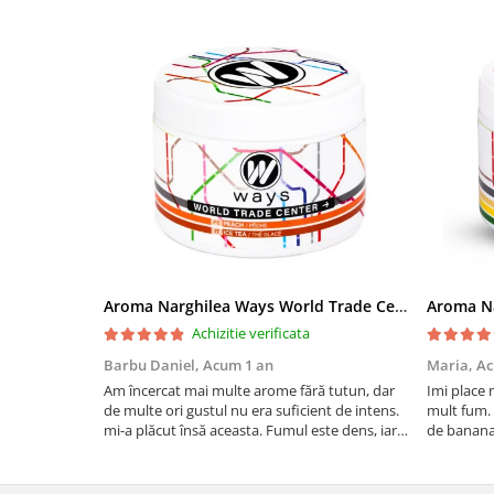
Aroma Narghilea Ways World Trade Center - Piersica cu Ice Tea, 200gr
Achizitie verificata
Barbu Daniel,
Acum 1 an
Maria,
Ac
Am încercat mai multe arome fără tutun, dar
Imi place 
de multe ori gustul nu era suficient de intens.
mult fum. 
mi-a plăcut însă aceasta. Fumul este dens, iar
de banana
aroma se menține pe toată durata sesiunii.
si gustos.
Chiar dacă nu conține tutun, senzația este la fel
camera de 
de sati...