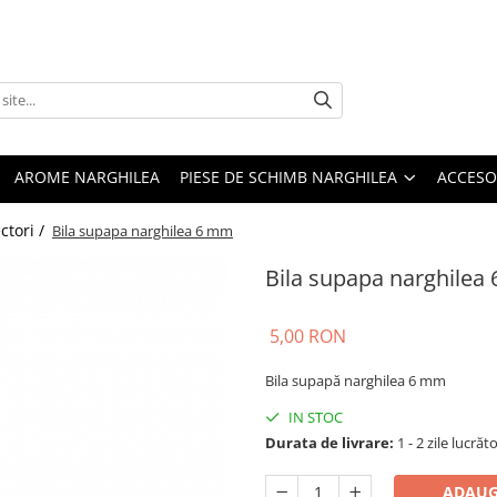
AROME NARGHILEA
PIESE DE SCHIMB NARGHILEA
ACCESO
ctori /
Bila supapa narghilea 6 mm
Bila supapa narghilea
5,00 RON
Bila supapă narghilea 6 mm
IN STOC
Durata de livrare:
1 - 2 zile lucrăt
ADAUG