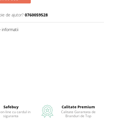
oie de ajutor?
0760059528
informatii
Safebuy
Calitate Premium
 on-line cu cardul in
Calitate Garantata de
siguranta
Branduri de Top