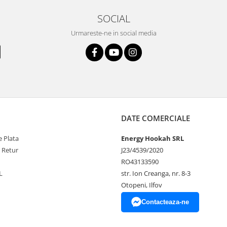
SOCIAL
Urmareste-ne in social media
DATE COMERCIALE
 Plata
Energy Hookah SRL
e Retur
J23/4539/2020
RO43133590
L
str. Ion Creanga, nr. 8-3
Otopeni, Ilfov
Contacteaza-ne