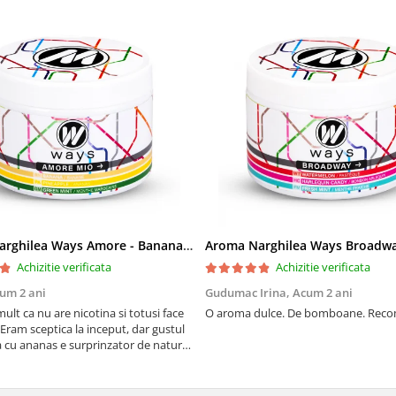
Aroma Narghilea Ways Amore - Banana, Ananas si Menta, 200gr
Achizitie verificata
Achizitie verificata
um 2 ani
Gudumac Irina,
Acum 2 ani
mult ca nu are nicotina si totusi face
O aroma dulce. De bomboane. Rec
Eram sceptica la inceput, dar gustul
 cu ananas e surprinzator de natural
 In plus, nu ramane miros neplacut in
tutun sau tigara.