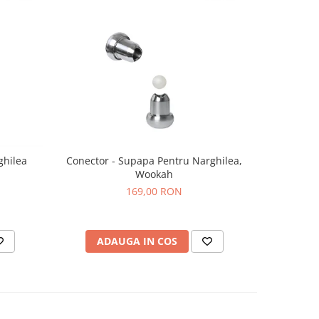
ghilea
Conector - Supapa Pentru Narghilea,
Narghile
Wookah
Gr
169,00 RON
ADAUGA IN COS
AD