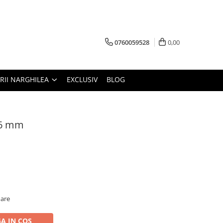
0760059528
0,00
RII NARGHILEA
EXCLUSIV
BLOG
 6 mm
oare
A IN COS