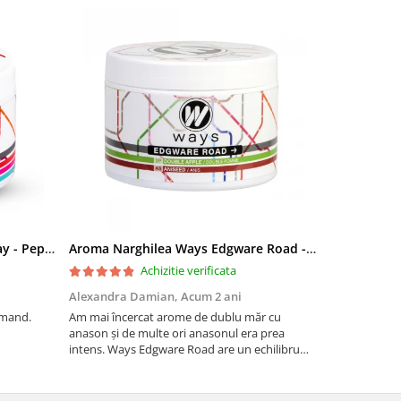
Aroma Narghilea Ways Broadway - Pepene Rosu, Bomboane, Menta, 200g
Aroma Narghilea Ways Edgware Road - Dublu Mar cu anison, 200gr
Mustiuc nar
Achizitie verificata
Alexandra Damian,
Acum 2 ani
Daniela Ioa
omand.
Am mai încercat arome de dublu măr cu
Imi place.
anason și de multe ori anasonul era prea
intens. Ways Edgware Road are un echilibru
perfect – simți dulceața merelor la început, iar
anasonul rămâne subtil în postgust, fără să fie
copleșitor. Reco...