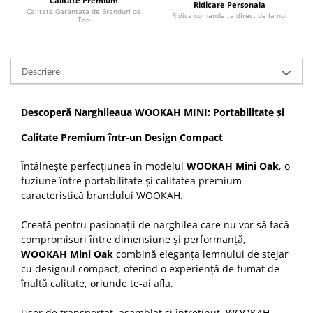
Calitate Premium
Ridicare Personala
Calitate Garantata de Branduri de
Ridica comanda ta direct de la noi
Top
Descriere
Descoperă Narghileaua WOOKAH MINI: Portabilitate și
Calitate Premium într-un Design Compact
Întâlnește perfecțiunea în modelul
WOOKAH Mini Oak
, o
fuziune între portabilitate și calitatea premium
caracteristică brandului WOOKAH.
Creată pentru pasionații de narghilea care nu vor să facă
compromisuri între dimensiune și performanță,
WOOKAH Mini Oak
combină eleganța lemnului de stejar
cu designul compact, oferind o experiență de fumat de
înaltă calitate, oriunde te-ai afla.
Ușor de transportat, asamblat și întreținut, WOOKAH