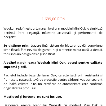
1.699,00 RON
Wookah redefinește arta narghilelei prin modelul Mini Oak, o simbioză
perfectă între eleganță, măiestrie artizanală și performanță de
neegalat.
Se distinge prin:
tragere fină, sistem de blocare rapidă, conexiune
simplificată fără nevoia de garnituri și o atenție minuțioasă la detalii,
totul într-un design clasic și sofisticat.
Alegând narghileaua Wookah Mini Oak, optezi pentru calitate
supremă și stil.
Pachetul include baza de lemn Oak, caracterizată prin rezistență și
frumusețe naturală, tavă de protecție pentru cărbuni, vas transparent
de înaltă calitate, plus un certificat de autenticitate care confirmă
originalitatea produsului.
Muștiucul și furtunul nu sunt incluse.
Descoperă esența brandului Wookah cu modelul Mini Oak și