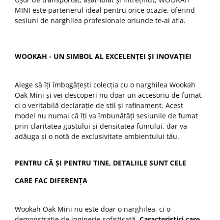
MINI este partenerul ideal pentru orice ocazie, oferind
sesiuni de narghilea profesionale oriunde te-ai afla.
WOOKAH - UN SIMBOL AL EXCELENȚEI ȘI INOVAȚIEI
Alege să îți îmbogățești colecția cu o narghilea Wookah
Oak Mini și vei descoperi nu doar un accesoriu de fumat,
ci o veritabilă declarație de stil și rafinament. Acest
model nu numai că îți va îmbunătăți sesiunile de fumat
prin claritatea gustului și densitatea fumului, dar va
adăuga și o notă de exclusivitate ambientului tău.
PENTRU CĂ ȘI PENTRU TINE, DETALIILE SUNT CELE
CARE FAC DIFERENȚA
Wookah Oak Mini nu este doar o narghilea, ci o
demonstrație de inginerie sofisticată.
Caracteristici care