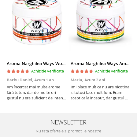
Aroma Narghilea Ways World Trade Center - Piersica cu Ice Tea, 200gr
Aroma Narghilea Ways Amore - Banana, Ananas si Menta, 200gr
Achizitie verificata
Achizitie verificata
Barbu Daniel,
Acum 1 an
Maria,
Acum 2 ani
G
Am încercat mai multe arome
Imi place mult ca nu are nicotina
O
fără tutun, dar de multe ori
si totusi face mult fum. Eram
R
gustul nu era suficient de intens.
sceptica la inceput, dar gustul de
mi-a plăcut însă aceasta. Fumul
banana cu ananas e surprinzator
este dens, iar aroma se menține
de natural si gustos. In plus, nu
pe toată durata sesiunii. Chiar
ramane miros neplacut in
dacă nu conține tutun, senzația
camera de tutun sau tigara.
NEWSLETTER
este la fel de sati...
Nu rata ofertele si promotiile noastre