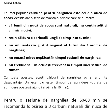
seriozitatea.
Cel mai popular
cărbune pentru narghilea este cel din nucă de
cocos
. Aceștia are o serie de avantaje, printre care se numără:
cărbunii din nucă de cocos sunt naturali, nu conțin aditivi
chimici nocivi;
rețin căldura o perioadă lungă de timp (>40-50 min);
nu influențează gustul original al tutunului / aromei de
narghilea;
nu emană miros neplăcut în timpul sesiunii de narghilea;
nu trebuie să îi înlocuiești frecvent în timpul unei sesiuni de
fumat.
Cu toate acestea, acești cărbuni de narghilea au și anumite
dezavantaje. Un exemplu este: timpul de aprindere (durata de
aprindere poate să ajungă și pâna la 10 min).
Pentru o sesiune de narghilea de 50-60 min se
recomandă folosirea a 3 cărbuni naturali din nucă de