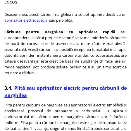
cocos.
Deasemenea, acești cărbuni narghilea nu se pot aprinde decât cu un
aprinzator electric special
sau pe o plită.
Cărbune pentru narghilea cu aprindere rapidă
sau
autoaprindere, al cărui preț este semnificativ mai mic decât cărbunele
de nucă de cocos, este, de asemenea, la mare căutare mai ales în
sezonul cald. Acești cărbuni fac posibilă începerea fumatului mai rapid
datorită aprinderii instantanee a cărbunelui, dar, cu toate acestea, are
câteva dezavantaje: este creat pe bază de substanțe chimice, are un
miros neplăcut, pot produce scântei puternice și au un timp scurt de
reținere a căldurii.
3.4.
Plită sau aprinzător electric pentru cărbunii de
narghilea
Plita pentru carbunii de narghilea sau aprinzătorul electric simplifică și
accelerează procesul de preparare a cărbunelui. Cu ajutorul
aprinzatorului de cărbuni pentru narghilea, cărbunii vor fi încălziți
uniform. Plita pentru cărbunii de narghilea este ușor de transportat și
de luat cu tine în vacanțe, singurul minus fiind că trebuie conectat la o