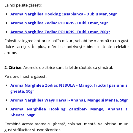
La noi pe site găsești:
Aroma Narghilea Hooking Casablanca - Dublu Mar, 50gr
Aroma Narghilea Zodiac POLARIS - Dublu mar, 50gr
Aroma Narghilea Zodiac POLARIS - Dublu mar, 200gr
Folosit ca ingredient principal în mixuri, vei obține o aromă cu un gust
dulce -acrișor. În plus, mărul se potrivește bine cu toate celelalte
arome.
2. Citrice.
Aromele de citrice sunt la fel de căutate ca și mărul.
Pe site-ul nostru găsești:
Aroma Narghilea Zodiac NEBULA - Mango, fructul pasiunii si
gheata, 50gr
Aroma Narghilea Ways Hawai - Ananas, Mango si Menta, 50gr
Aroma Narghilea Hooking Zanzibar- Mango, Ananas si
Gheata, 50gr
Combină aceste arome cu gheață, cola sau mentă. Vei obține un un
gust strălucitor și ușor răcoritor.