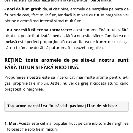
- nori de fum groși:
da, ai citit bine, aromele de narghilea pe baza de
frunze de ceai, ”fac” mult fum, iar dacă le mixezi cu tutun narghilea, vei
obține o aromă mai intensă și mai mult fum.
- nu necesită tăiere sau stoarcere:
aceste arome fără tutun și fără
nicotina, poate fi utilizată imediat, fără a necesita tăiere. Cantitatea de
melasă este perfect proporțională cu cantitatea de frunze de ceai, așa
că nu-ți rămâne decât să pui aroma în creuzet narghilea.
REȚINE: toate aromele de pe site-ul nostru sunt
FĂRĂ TUTUN ȘI FĂRĂ NICOTINĂ.
Propunerea noastră este să încerci cât mai multe arome pentru a-ți
găsi propriile tale mixuri. Astfel, nu vei da greș niciodată atunci când
pregătești o narghilea.
Top arome narghilea în rândul pasionaților de shisha:
1. Măr.
Acesta este cel mai popular fruct pe care iubitorii de narghilea
îl folosesc fie solo fie în mixuri.