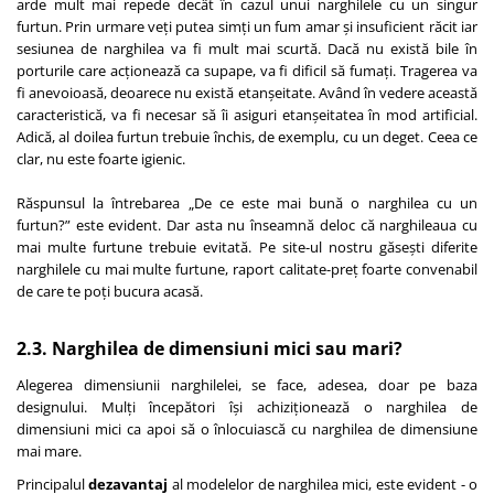
arde mult mai repede decât în ​​cazul unui narghilele cu un singur
furtun. Prin urmare veți putea simți un fum amar și insuficient răcit iar
sesiunea de narghilea va fi mult mai scurtă. Dacă nu există bile în
porturile care acționează ca supape, va fi dificil să fumați. Tragerea va
fi anevoioasă, deoarece nu există etanșeitate. Având în vedere această
caracteristică, va fi necesar să îi asiguri etanșeitatea în mod artificial.
Adică, al doilea furtun trebuie închis, de exemplu, cu un deget. Ceea ce
clar, nu este foarte igienic.
Răspunsul la întrebarea „De ce este mai bună o narghilea cu un
furtun?” este evident. Dar asta nu înseamnă deloc că narghileaua cu
mai multe furtune trebuie evitată. Pe site-ul nostru găsești diferite
narghilele cu mai multe furtune, raport calitate-preț foarte convenabil
de care te poți bucura acasă.
2.3. Narghilea de dimensiuni mici sau mari?
Alegerea dimensiunii narghilelei, se face, adesea, doar pe baza
designului. Mulți începători își achiziționează o narghilea de
dimensiuni mici ca apoi să o înlocuiască cu narghilea de dimensiune
mai mare.
Principalul
dezavantaj
al modelelor de narghilea mici, este evident - o