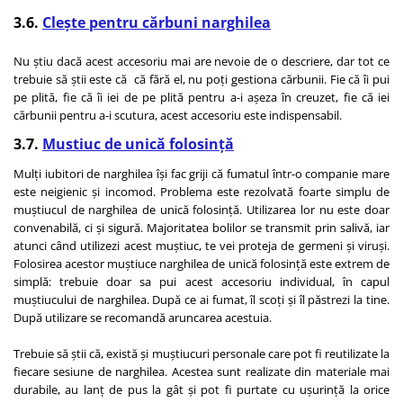
3.6.
Clește pentru cărbuni narghilea
Nu știu dacă acest accesoriu mai are nevoie de o descriere, dar tot ce
trebuie să știi este că că fără el, nu poți gestiona cărbunii. Fie că îi pui
pe plită, fie că îi iei de pe plită pentru a-i așeza în creuzet, fie că iei
cărbunii pentru a-i scutura, acest accesoriu este indispensabil.
3.7.
Mustiuc de unică folosință
Mulți iubitori de narghilea își fac griji că fumatul într-o companie mare
este neigienic și incomod. Problema este rezolvată foarte simplu de
muștiucul de narghilea de unică folosință. Utilizarea lor nu este doar
convenabilă, ci și sigură. Majoritatea bolilor se transmit prin salivă, iar
atunci când utilizezi acest muștiuc, te vei proteja de germeni și viruși.
Folosirea acestor muștiuce narghilea de unică folosință este extrem de
simplă: trebuie doar sa pui acest accesoriu individual, în capul
muștiucului de narghilea. După ce ai fumat, îl scoți și îl păstrezi la tine.
După utilizare se recomandă aruncarea acestuia.
Trebuie să știi că, există și muștiucuri personale care pot fi reutilizate la
fiecare sesiune de narghilea. Acestea sunt realizate din materiale mai
durabile, au lanț de pus la gât și pot fi purtate cu ușurință la orice