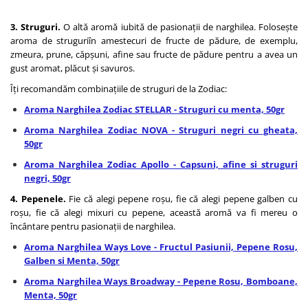
3. Struguri.
O altă aromă iubită de pasionații de narghilea. Folosește
aroma de struguriîn amestecuri de fructe de pădure, de exemplu,
zmeura, prune, căpșuni, afine sau fructe de pădure pentru a avea un
gust aromat, plăcut și savuros.
Îți recomandăm combinațiile de struguri de la Zodiac:
Aroma Narghilea Zodiac STELLAR - Struguri cu menta, 50gr
Aroma Narghilea Zodiac NOVA - Struguri negri cu gheata,
50gr
Aroma Narghilea Zodiac Apollo - Capsuni, afine si struguri
negri, 50gr
4. Pepenele.
Fie că alegi pepene roșu, fie că alegi pepene galben cu
roșu, fie că alegi mixuri cu pepene, această aromă va fi mereu o
încântare pentru pasionații de narghilea.
Aroma Narghilea Ways Love - Fructul Pasiunii, Pepene Rosu,
Galben si Menta, 50gr
Aroma Narghilea Ways Broadway - Pepene Rosu, Bomboane,
Menta, 50gr