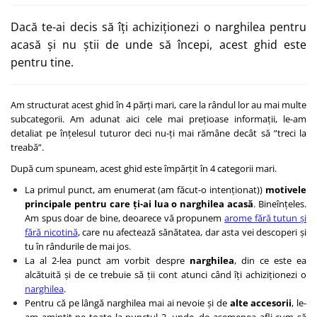
Dacă te-ai decis să îți achiziționezi o narghilea pentru
acasă și nu știi de unde să începi, acest ghid este
pentru tine.
Am structurat acest ghid în 4 părți mari, care la rândul lor au mai multe
subcategorii. Am adunat aici cele mai prețioase informații, le-am
detaliat pe înțelesul tuturor deci nu-ți mai rămâne decât să ”treci la
treabă”.
După cum spuneam, acest ghid este împărțit în 4 categorii mari.
La primul punct, am enumerat (am făcut-o intenționat))
motivele
principale pentru care ți-ai lua o narghilea acasă
. Bineînțeles.
Am spus doar de bine, deoarece vă propunem
arome fără tutun și
fără nicotină
, care nu afectează sănătatea, dar asta vei descoperi și
tu în rândurile de mai jos.
La al 2-lea punct am vorbit despre
narghilea
, din ce este ea
alcătuită și de ce trebuie să ții cont atunci când îți achiziționezi o
narghilea
.
Pentru că pe lângă narghilea mai ai nevoie și de
alte accesorii
, le-