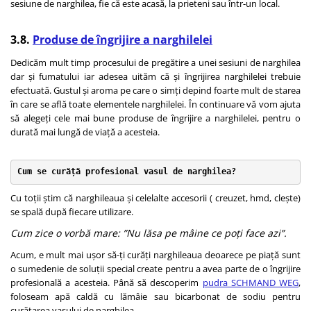
sesiune de narghilea, fie că este acasă, la prieteni sau într-un local.
3.8.
Produse de îngrijire a narghilelei
Dedicăm mult timp procesului de pregătire a unei sesiuni de narghilea
dar și fumatului iar adesea uităm că și îngrijirea narghilelei trebuie
efectuată. Gustul și aroma pe care o simți depind foarte mult de starea
în care se află toate elementele narghilelei. În continuare vă vom ajuta
să alegeți cele mai bune produse de îngrijire a narghilelei, pentru o
durată mai lungă de viață a acesteia.
Cum se curăță profesional vasul de narghilea?
Cu toții știm că narghileaua și celelalte accesorii ( creuzet, hmd, clește)
se spală după fiecare utilizare.
Cum zice o vorbă mare: ”Nu lăsa pe mâine ce poți face azi”.
Acum, e mult mai ușor să-ți curăți narghileaua deoarece pe piață sunt
o sumedenie de soluții special create pentru a avea parte de o îngrijire
profesională a acesteia. Până să descoperim
pudra SCHMAND WEG
,
foloseam apă caldă cu lămâie sau bicarbonat de sodiu pentru
curățarea vasului de narghilea.