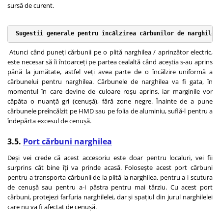
sursă de curent.
 Sugestii generale pentru încălzirea cărbunilor de narghilea
Atunci când puneți cărbunii pe o plită narghilea / aprinzător electric,
este necesar să îi întoarceți pe partea cealaltă când aceștia s-au aprins
până la jumătate, astfel veți avea parte de o încălzire uniformă a
cărbunelui pentru narghilea. Cărbunele de narghilea va fi gata, în
momentul în care devine de culoare roșu aprins, iar marginile vor
căpăta o nuanță gri (cenușă), fără zone negre. Înainte de a pune
cărbunele preîncălzit pe HMD sau pe folia de aluminiu, suflă-l pentru a
îndepărta excesul de cenușă.
3.5.
Port cărbuni narghilea
Deși vei crede că acest accesoriu este doar pentru localuri, vei fii
surprins cât bine îți va prinde acasă. Folosește acest port cărbuni
pentru a transporta cărbunii de la plită la narghilea, pentru a-i scutura
de cenușă sau pentru a-i păstra pentru mai târziu. Cu acest port
cărbuni, protejezi farfuria narghilelei, dar și spațiul din jurul narghilelei
care nu va fi afectat de cenușă.