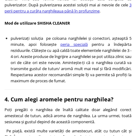
pulverizator. După pulverizarea acestei soluții mai ai nevoie de cele
3
perii pentru a curăța narghileaua până în profunzime
.
Mod de utilizare SHISHA CLEANER
pulverizați soluția pe coloana narghilelei și conectori, așteaptă 5
minute, apoi folosește
peria specială
pentru a îndepărta
reziduurile. Clătește cu apă caldă toate elementele narghilelei de 3 -
4 ori. Aceste produse de îngrijire a narghilelei se pot utiliza zilnic sau
ori de câte ori este nevoie. Amintește-ți că o narghilea curată va
transmite gustul de tutun/ aromă mult mai real și fără modificări.
Respectarea acestor recomandări simple îți va permite să profiți la
maximum de proces de fumat.
4. Cum alegi aromele pentru narghilea?
Poți pregăti o narghilea de înaltă calitate doar alegând corect
amestecul de tutun, adică aroma de narghilea. La urma urmei, toată
sesiunea și gustul depind de această componentă.
Pe piață, există multe varietăți de amestecuri, atât cu tutun cât și