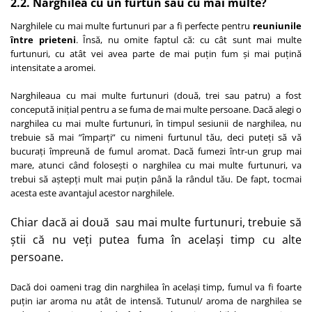
2.2. Narghilea cu un furtun sau cu mai multe?
Narghilele cu mai multe furtunuri par a fi perfecte pentru
reuniunile
între prieteni
. Însă, nu omite faptul că: cu cât sunt mai multe
furtunuri, cu atât vei avea parte de mai puțin fum și mai puțină
intensitate a aromei.
Narghileaua cu mai multe furtunuri (două, trei sau patru) a fost
concepută inițial pentru a se fuma de mai multe persoane. Dacă alegi o
narghilea cu mai multe furtunuri, în timpul sesiunii de narghilea, nu
trebuie să mai ”împarți” cu nimeni furtunul tău, deci puteți să vă
bucurați împreună de fumul aromat. Dacă fumezi într-un grup mai
mare, atunci când folosești o narghilea cu mai multe furtunuri, va
trebui să aștepți mult mai puțin până la rândul tău. De fapt, tocmai
acesta este avantajul acestor narghilele.
Chiar dacă ai două sau mai multe furtunuri, trebuie să
știi că nu veți putea fuma în același timp cu alte
persoane.
Dacă doi oameni trag din narghilea în același timp, fumul va fi foarte
puțin iar aroma nu atât de intensă. Tutunul/ aroma de narghilea se