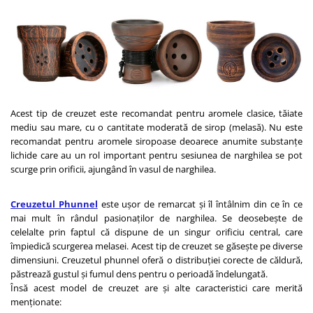
Acest tip de creuzet este recomandat pentru aromele clasice, tăiate
mediu sau mare, cu o cantitate moderată de sirop (melasă). Nu este
recomandat pentru aromele siropoase deoarece anumite substanțe
lichide care au un rol important pentru sesiunea de narghilea se pot
scurge prin orificii, ajungând în vasul de narghilea.
Creuzetul Phunnel
este ușor de remarcat și îl întâlnim din ce în ce
mai mult în rândul pasionaților de narghilea. Se deosebește de
celelalte prin faptul că dispune de un singur orificiu central, care
împiedică scurgerea melasei. Acest tip de creuzet se găsește pe diverse
dimensiuni. Creuzetul phunnel oferă o distribuției corecte de căldură,
păstrează gustul și fumul dens pentru o perioadă îndelungată.
Însă acest model de creuzet are și alte caracteristici care merită
menționate: