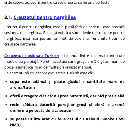
și de câteva accesorii pentru ca sesiunea ta să fie una perfectă.
3.1.
Creuzetul pentru narghilea
Creuzetul pentru narghilea, este o piesă fără de care nu este posibilă
sesiunea de narghilea. Pe piață există o sumedenie de creuzete pentru
narghilea, insă mai jos am amintit de cele mai renumite tipuri de
creuzete narghilea.
Creuzetul clasic sau Turkish
este unul dintre cele mai cunoscute
modele de pe piață. Pereții acestuia sunt groși, are 5-6 găuri mari, de
obicei asimetrice, fiind de multe ori realizat manual.
Ce ar trebui să știi despre creuzetele Turkish este că:
cupa este adâncă și poate găzdui o cantitate mare de
aromă/tutun
oferă o tragere clasică: nu prea puternică, dar nici prea slabă
rețin căldura datorită pereților groși și oferă o aromă
uniformă pe toată durata sesiunii
se poate utiliza atat cu folie cat si cu Kaloud (Smoke Box/
HMD)