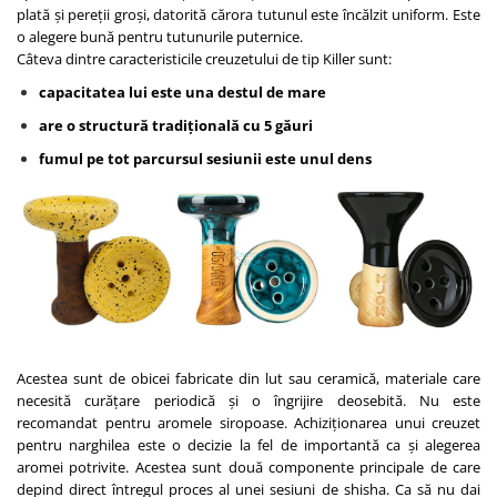
plată și pereții groși, datorită cărora tutunul este încălzit uniform. Este
o alegere bună pentru tutunurile puternice.
Câteva dintre caracteristicile creuzetului de tip Killer sunt:
capacitatea lui este una destul de mare
are o structură tradițională cu 5 găuri
fumul pe tot parcursul sesiunii este unul dens
Acestea sunt de obicei fabricate din lut sau ceramică, materiale care
necesită curățare periodică și o îngrijire deosebită. Nu este
recomandat pentru aromele siropoase. Achiziționarea unui creuzet
pentru narghilea este o decizie la fel de importantă ca și alegerea
aromei potrivite. Acestea sunt două componente principale de care
depind direct întregul proces al unei sesiuni de shisha. Ca să nu dai