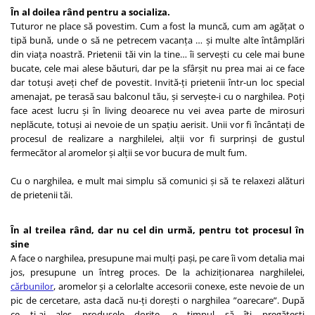
În al doilea rând pentru a socializa.
Tuturor ne place să povestim. Cum a fost la muncă, cum am agățat o
tipă bună, unde o să ne petrecem vacanța … și multe alte întâmplări
din viața noastră. Prietenii tăi vin la tine… îi servești cu cele mai bune
bucate, cele mai alese băuturi, dar pe la sfârșit nu prea mai ai ce face
dar totuși aveți chef de povestit. Invită-ți prietenii într-un loc special
amenajat, pe terasă sau balconul tău, și servește-i cu o narghilea. Poți
face acest lucru și în living deoarece nu vei avea parte de mirosuri
neplăcute, totuși ai nevoie de un spațiu aerisit. Unii vor fi încântați de
procesul de realizare a narghilelei, alții vor fi surprinși de gustul
fermecător al aromelor și alții se vor bucura de mult fum.
Cu o narghilea, e mult mai simplu să comunici și să te relaxezi alături
de prietenii tăi.
În al treilea rând, dar nu cel din urmă, pentru tot procesul în
sine
A face o narghilea, presupune mai mulți pași, pe care îi vom detalia mai
jos, presupune un întreg proces. De la achiziționarea narghilelei,
cărbunilor
, aromelor și a celorlalte accesorii conexe, este nevoie de un
pic de cercetare, asta dacă nu-ți dorești o narghilea ”oarecare”. După
ce ți-ai ales produsele dorite, e timpul să îți pregătești