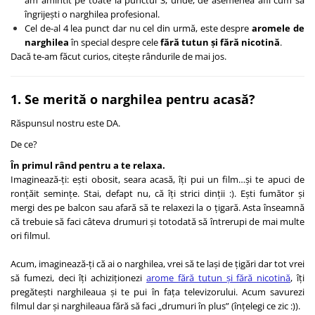
am amintit pe toate la punctul 3, unde, de asemenea afli cum să
îngrijești o narghilea profesional.
Cel de-al 4 lea punct dar nu cel din urmă, este despre
aromele de
narghilea
în special despre cele
fără tutun și fără nicotină
.
Dacă te-am făcut curios, citește rândurile de mai jos.
1. Se merită o narghilea pentru acasă?
Răspunsul nostru este DA.
De ce?
În primul rând pentru a te relaxa.
Imaginează-ți: ești obosit, seara acasă, îți pui un film…și te apuci de
ronțăit semințe. Stai, defapt nu, că îți strici dinții :). Ești fumător și
mergi des pe balcon sau afară să te relaxezi la o țigară. Asta înseamnă
că trebuie să faci câteva drumuri și totodată să întrerupi de mai multe
ori filmul.
Acum, imaginează-ți că ai o narghilea, vrei să te lași de țigări dar tot vrei
să fumezi, deci îți achiziționezi
arome fără tutun și fără nicotină
, îți
pregătești narghileaua și te pui în fața televizorului. Acum savurezi
filmul dar și narghileaua fără să faci „drumuri în plus” (înțelegi ce zic :)).