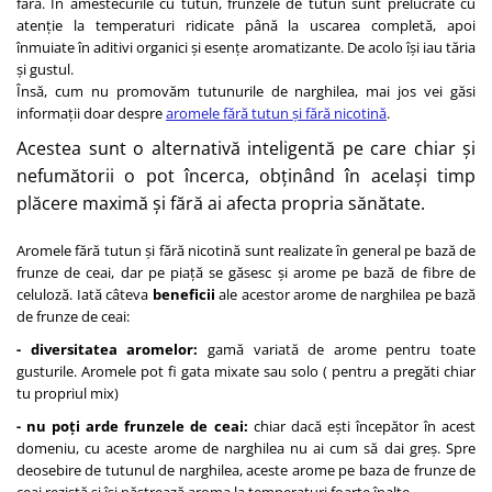
fără. În amestecurile cu tutun, frunzele de tutun sunt prelucrate cu
atenție la temperaturi ridicate până la uscarea completă, apoi
înmuiate în aditivi organici și esențe aromatizante. De acolo își iau tăria
și gustul.
Însă, cum nu promovăm tutunurile de narghilea, mai jos vei găsi
informații doar despre
aromele fără tutun și fără nicotină
.
Acestea sunt o alternativă inteligentă pe care chiar și
nefumătorii o pot încerca, obținând în același timp
plăcere maximă și fără ai afecta propria sănătate.
Aromele fără tutun și fără nicotină sunt realizate în general pe bază de
frunze de ceai, dar pe piață se găsesc și arome pe bază de fibre de
celuloză. Iată câteva
beneficii
ale acestor arome de narghilea pe bază
de frunze de ceai:
- diversitatea aromelor:
gamă variată de arome pentru toate
gusturile. Aromele pot fi gata mixate sau solo ( pentru a pregăti chiar
tu propriul mix)
- nu poți arde frunzele de ceai:
chiar dacă ești începător în acest
domeniu, cu aceste arome de narghilea nu ai cum să dai greș. Spre
deosebire de tutunul de narghilea, aceste arome pe baza de frunze de
ceai rezistă și își păstrează aroma la temperaturi foarte înalte.