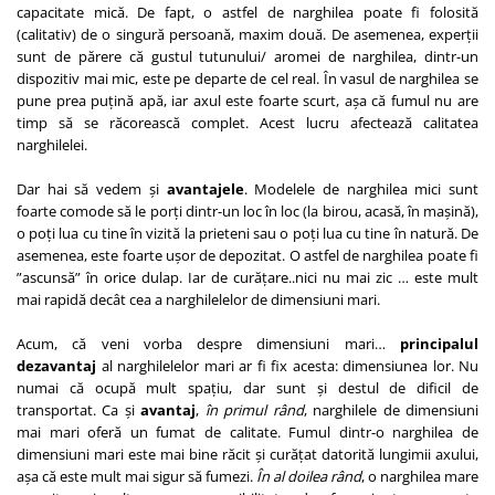
capacitate mică. De fapt, o astfel de narghilea poate fi folosită
(calitativ) de o singură persoană, maxim două. De asemenea, experții
sunt de părere că gustul tutunului/ aromei de narghilea, dintr-un
dispozitiv mai mic, este pe departe de cel real. În vasul de narghilea se
pune prea puțină apă, iar axul este foarte scurt, așa că fumul nu are
timp să se răcorească complet. Acest lucru afectează calitatea
narghilelei.
Dar hai să vedem și
avantajele
. Modelele de narghilea mici sunt
foarte comode să le porți dintr-un loc în loc (la birou, acasă, în mașină),
o poți lua cu tine în vizită la prieteni sau o poți lua cu tine în natură. De
asemenea, este foarte ușor de depozitat. O astfel de narghilea poate fi
”ascunsă” în orice dulap. Iar de curățare..nici nu mai zic … este mult
mai rapidă decât cea a narghilelelor de dimensiuni mari.
Acum, că veni vorba despre dimensiuni mari…
principalul
dezavantaj
al narghilelelor mari ar fi fix acesta: dimensiunea lor. Nu
numai că ocupă mult spațiu, dar sunt și destul de dificil de
transportat. Ca și
avantaj
,
în primul rând
, narghilele de dimensiuni
mai mari oferă un fumat de calitate. Fumul dintr-o narghilea de
dimensiuni mari este mai bine răcit și curățat datorită lungimii axului,
așa că este mult mai sigur să fumezi.
În al doilea rând
, o narghilea mare