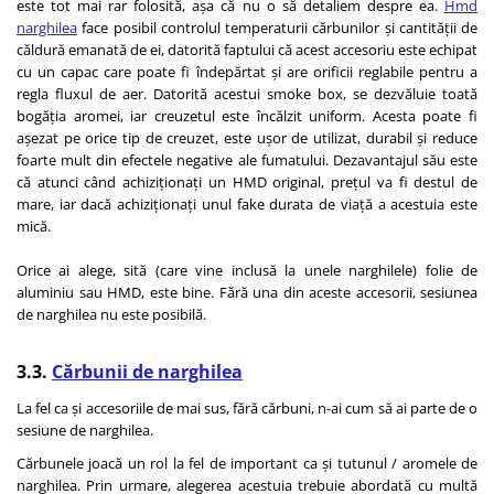
este tot mai rar folosită, așa că nu o să detaliem despre ea.
Hmd
narghilea
face posibil controlul temperaturii cărbunilor și cantității de
căldură emanată de ei, datorită faptului că acest accesoriu este echipat
cu un capac care poate fi îndepărtat și are orificii reglabile pentru a
regla fluxul de aer. Datorită acestui smoke box, se dezvăluie toată
bogăția aromei, iar creuzetul este încălzit uniform. Acesta poate fi
așezat pe orice tip de creuzet, este ușor de utilizat, durabil și reduce
foarte mult din efectele negative ale fumatului. Dezavantajul său este
că atunci când achiziționați un HMD original, prețul va fi destul de
mare, iar dacă achiziționați unul fake durata de viață a acestuia este
mică.
Orice ai alege, sită (care vine inclusă la unele narghilele) folie de
aluminiu sau HMD, este bine. Fără una din aceste accesorii, sesiunea
de narghilea nu este posibilă.
3.3.
Cărbunii de narghilea
La fel ca și accesoriile de mai sus, fără cărbuni, n-ai cum să ai parte de o
sesiune de narghilea.
Cărbunele joacă un rol la fel de important ca și tutunul / aromele de
narghilea. Prin urmare, alegerea acestuia trebuie abordată cu multă