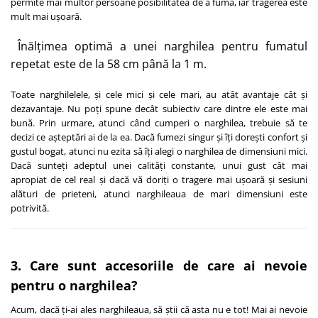
permite mai multor persoane posibilitatea de a fuma, iar tragerea este
mult mai ușoară.
Înălțimea optimă a unei narghilea pentru fumatul
repetat este de la 58 cm până la 1 m.
Toate narghilelele, și cele mici și cele mari, au atât avantaje cât și
dezavantaje. Nu poți spune decât subiectiv care dintre ele este mai
bună. Prin urmare, atunci când cumperi o narghilea, trebuie să te
decizi ce așteptări ai de la ea. Dacă fumezi singur și îți dorești confort și
gustul bogat, atunci nu ezita să îți alegi o narghilea de dimensiuni mici.
Dacă sunteți adeptul unei calități constante, unui gust cât mai
apropiat de cel real și dacă vă doriți o tragere mai ușoară și sesiuni
alături de prieteni, atunci narghileaua de mari dimensiuni este
potrivită.
3. Care sunt accesoriile de care ai nevoie
pentru o narghilea?
Acum, dacă ți-ai ales narghileaua, să știi că asta nu e tot! Mai ai nevoie