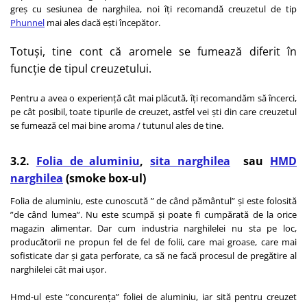
greș cu sesiunea de narghilea, noi îți recomandă creuzetul de tip
Phunnel
mai ales dacă ești începător.
Totuși, tine cont că aromele se fumează diferit în
funcție de tipul creuzetului.
Pentru a avea o experiență cât mai plăcută, îți recomandăm să încerci,
pe cât posibil, toate tipurile de creuzet, astfel vei ști din care creuzetul
se fumează cel mai bine aroma / tutunul ales de tine.
3.2.
Folia de aluminiu
,
sita narghilea
sau
HMD
narghilea
(smoke box-ul)
Folia de aluminiu, este cunoscută ” de când pământul” și este folosită
”de când lumea”. Nu este scumpă și poate fi cumpărată de la orice
magazin alimentar. Dar cum industria narghilelei nu sta pe loc,
producătorii ne propun fel de fel de folii, care mai groase, care mai
sofisticate dar și gata perforate, ca să ne facă procesul de pregătire al
narghilelei cât mai ușor.
Hmd-ul este ”concurența” foliei de aluminiu, iar sită pentru creuzet