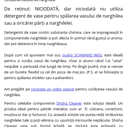
De reținut: NICIODATĂ, dar niciodată nu utiliza
detergent de vase pentru spălarea vasului de narghilea
sau a oricărei părți a narghilelei.
Detergentii de vase conțin substanțe chimice, care se impregnează în
componentele narghilelei și pot afecta în primul rând gustul și aroma,
dar pot deteriora în timp narghileaua.
După cum vă spuneam mai sus,
pudra SCHMAND WEG
, este ideală
pentru a curăța vasul de narghilea, chiar și atunci când l-ai ”uitat”
nespălat o perioadă mai lungă de timp. Pe lângă pudră, mai ai nevoie
de un burete flexibil ca cel din poza de mai jos. (P.S. el se folosește și
pentru spălarea sticlelor sau a paharelor).
Am pregătit pe
youtube un video special
pentru curățarea vasului de
narghilea.
Pentru celelalte componente
Shisha Cleaner
este soluția ideală. Un
produs ideal pentru părțile metalice, cum ar fi: coloana, conectorii,
muștiucul dar și furtunul. Cu această soluție vei putea redă strălucirea
narghilelei tale și poți elimina cu ușurință mirosurile neplăcute. Shisha
Cleaner vine sub formă lichidă iar sticluță este echipată cu