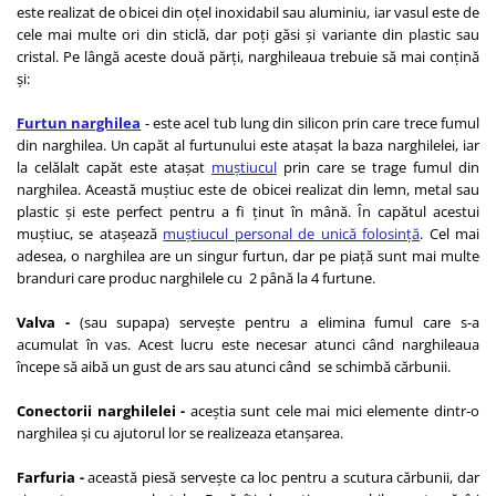
este realizat de obicei din oțel inoxidabil sau aluminiu, iar vasul este de
cele mai multe ori din sticlă, dar poți găsi și variante din plastic sau
cristal. Pe lângă aceste două părți, narghileaua trebuie să mai conțină
și:
Furtun narghilea
- este acel tub lung din silicon prin care trece fumul
din narghilea. Un capăt al furtunului este atașat la baza narghilelei, iar
la celălalt capăt este atașat
muștiucul
prin care se trage fumul din
narghilea. Această muștiuc este de obicei realizat din lemn, metal sau
plastic și este perfect pentru a fi ținut în mână. În capătul acestui
muștiuc, se atașează
muștiucul personal de unică folosință
. Cel mai
adesea, o narghilea are un singur furtun, dar pe piață sunt mai multe
branduri care produc narghilele cu 2 până la 4 furtune.
Valva -
(sau supapa) servește pentru a elimina fumul care s-a
acumulat în vas. Acest lucru este necesar atunci când narghileaua
începe să aibă un gust de ars sau atunci când se schimbă cărbunii.
Conectorii narghilelei -
aceștia sunt cele mai mici elemente dintr-o
narghilea și cu ajutorul lor se realizeaza etanșarea.
Farfuria -
această piesă servește ca loc pentru a scutura cărbunii, dar