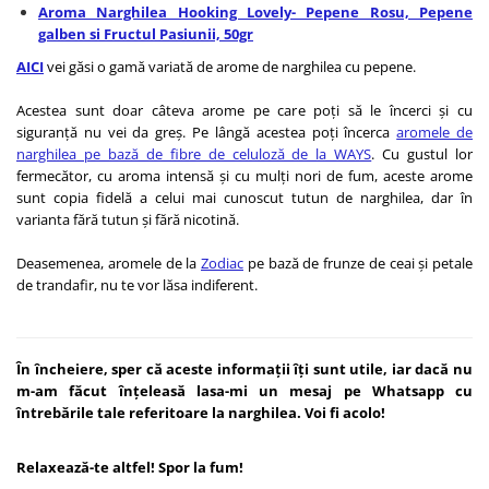
Aroma Narghilea Hooking Lovely- Pepene Rosu, Pepene
galben si Fructul Pasiunii, 50gr
AICI
vei găsi o gamă variată de arome de narghilea cu pepene.
Acestea sunt doar câteva arome pe care poți să le încerci și cu
siguranță nu vei da greș. Pe lângă acestea poți încerca
aromele de
narghilea pe bază de fibre de celuloză de la WAYS
. Cu gustul lor
fermecător, cu aroma intensă și cu mulți nori de fum, aceste arome
sunt copia fidelă a celui mai cunoscut tutun de narghilea, dar în
varianta fără tutun și fără nicotină.
Deasemenea, aromele de la
Zodiac
pe bază de frunze de ceai și petale
de trandafir, nu te vor lăsa indiferent.
În încheiere, sper că aceste informații îți sunt utile, iar dacă nu
m-am făcut înțeleasă lasa-mi un mesaj pe Whatsapp cu
întrebările tale referitoare la narghilea. Voi fi acolo!
Relaxează-te altfel! Spor la fum!