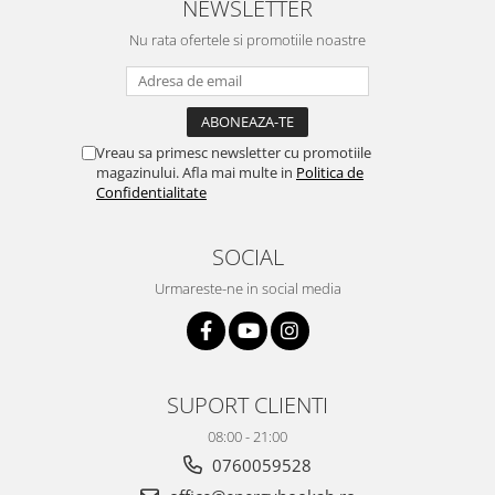
dacă nu conține tutun, senzația
camera de tutun sau tigara.
NEWSLETTER
este la fel de sati...
Nu rata ofertele si promotiile noastre
Vreau sa primesc newsletter cu promotiile
magazinului. Afla mai multe in
Politica de
Confidentialitate
SOCIAL
Urmareste-ne in social media
SUPORT CLIENTI
08:00 - 21:00
0760059528