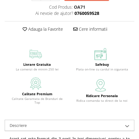
Cod Produs:
OA71
Ai nevoie de ajutor?
0760059528
Adauga la Favorite
Cere informatii
Livrare Gratuita
Safebuy
La comenzi de minim 250 lei
Plata on-line cu cardul in siguranta
Calitate Premium
Ridicare Personala
Calitate Garantata de Branduri de
Ridica comanda ta direct de la noi
Top
Descriere
Acest set este format din 3 perii, în trei dimensiuni, pentru a te