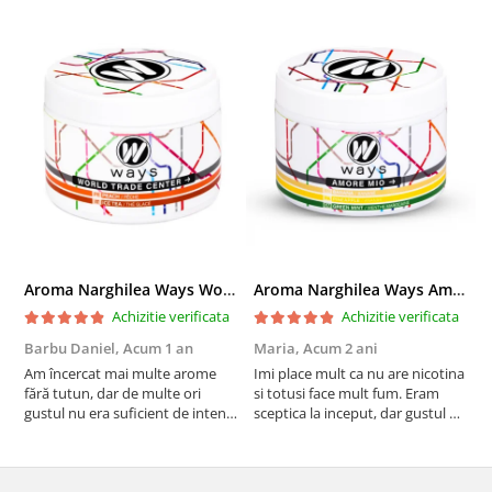
Aroma Narghilea Ways World Trade Center - Piersica cu Ice Tea, 200gr
Aroma Narghilea Ways Amore - Banana, Ananas si Menta, 200gr
Achizitie verificata
Achizitie verificata
Barbu Daniel,
Acum 1 an
Maria,
Acum 2 ani
G
Am încercat mai multe arome
Imi place mult ca nu are nicotina
O
fără tutun, dar de multe ori
si totusi face mult fum. Eram
R
gustul nu era suficient de intens.
sceptica la inceput, dar gustul de
mi-a plăcut însă aceasta. Fumul
banana cu ananas e surprinzator
este dens, iar aroma se menține
de natural si gustos. In plus, nu
pe toată durata sesiunii. Chiar
ramane miros neplacut in