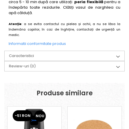
circa 5 - 10 min după care utilizați
peria flexibilă
pentru a
îndepărta toate rezidurile. Clătiți vasul de narghilea cu
apă călduță.
Atenție
: a se evita contactul cu pielea și ochii, a nu se lăsa la
îndemâna copiilor, în caz de înghițire, contactați de urgență un
medic.
Informatii conformitate produs
Caracteristici
Review-uri
(0)
Produse similare
-51 RON
NOU