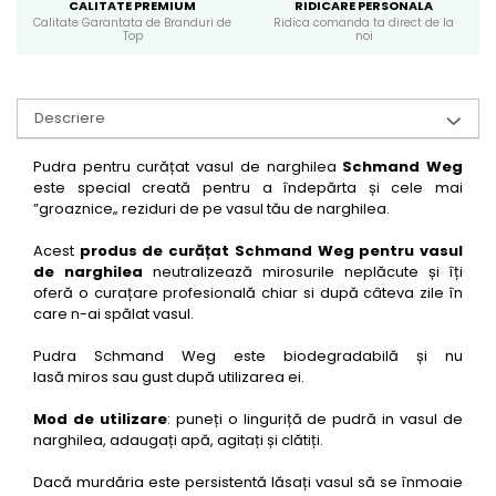
CALITATE PREMIUM
RIDICARE PERSONALA
Calitate Garantata de Branduri de
Ridica comanda ta direct de la
Top
noi
Descriere
Pudra pentru curățat vasul de narghilea
Schmand Weg
este special creată pentru a îndepărta și cele mai
”groaznice„ reziduri de pe vasul tău de narghilea.
Acest
produs de curățat Schmand Weg pentru vasul
de narghilea
neutralizează mirosurile neplăcute și îți
oferă o curațare profesională chiar si după câteva zile în
care n-ai spălat vasul.
Pudra Schmand Weg este biodegradabilă și nu
lasă miros sau gust după utilizarea ei.
Mod de utilizare
: puneți o linguriță de pudră in vasul de
narghilea, adaugați apă, agitați și clătiți.
Dacă murdăria este persistentă lăsați vasul să se înmoaie