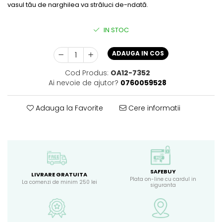
vasul tău de narghilea va străluci de-ndată.
IN STOC
ADAUGA IN COS
Cod Produs:
OA12-7352
Ai nevoie de ajutor?
0760059528
Adauga la Favorite
Cere informatii
SAFEBUY
LIVRARE GRATUITA
Plata on-line cu cardul in
La comenzi de minim 250 lei
siguranta