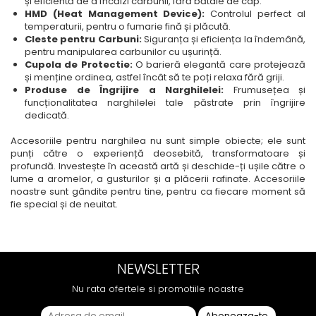
și eficientă de a încălzi carbunii, fără bătaie de cap.
HMD (Heat Management Device):
Controlul perfect al
temperaturii, pentru o fumarie fină și plăcută.
Cleste pentru Carbuni:
Siguranța și eficiența la îndemână,
pentru manipularea carbunilor cu ușurință.
Cupola de Protectie:
O barieră elegantă care protejează
și menține ordinea, astfel încât să te poți relaxa fără griji.
Produse de Îngrijire a Narghilelei:
Frumusețea și
funcționalitatea narghilelei tale păstrate prin îngrijire
dedicată.
Accesoriile pentru narghilea nu sunt simple obiecte; ele sunt
punți către o experiență deosebită, transformatoare și
profundă. Investește în această artă și deschide-ți ușile către o
lume a aromelor, a gusturilor și a plăcerii rafinate. Accesoriile
noastre sunt gândite pentru tine, pentru ca fiecare moment să
fie special și de neuitat.
NEWSLETTER
Nu rata ofertele si promotiile noastre