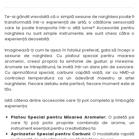
Te-ai gândit vreodată că o simplă sesiune de narghilea poate fi
transformată într-o experiență de artă, o călătorie sensorială
care te poate transporta într-o altă lume? Accesoriile pentru
narghilea nu sunt simple instrumente; ele sunt cheia către o
experiență deosebită.
Imaginează-ți cum te așezi în fotoliul preferat, gata să începi o
sesiune de narghilea. Cu platoul special pentru mixarea
aromelor, creezi propria ta simfonie de gusturi și miresme.
Aromele se întrepătrund, te invită într-un dans plin de savoare.
Cu aprinzătorul special, carbunii capătă viață, iar cu HMD-ul
controlezi temperatura ca un adevărat maestru al artei
narghilelei. Fiecare detaliu este perfect, fiecare moment este al
tău.
Iată câteva dintre accesoriile care îți pot completa și îmbogăți
experiența:
Platou Special pentru Mixarea Aromelor:
O paletă pe
care îți poți picta propriile combinații de arome, un
instrument esențial pentru creativitatea ta.
Aprinzator Special pentru Carbuni:
O modalitate rapidă