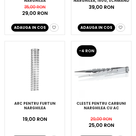
NARGHILEA
NARGHILEA, 150G, SCHMAND
WEG
39,00 RON
35,00 RON
29,00 RON
ADAUGA IN COS
ADAUGA IN COS
-4 RON
ARC PENTRU FURTUN
CLESTE PENTRU CARBUNI
NARGHILEA
NARGHILEA CU AC
19,00 RON
29,00 RON
25,00 RON