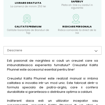
SAFEBUY
LIVRARE GRATUITA
Plata on-line cu cardul in
La comenzi de minim 250 lei
siguranta
CALITATE PREMIUM
RIDICARE PERSONALA
Calitate Garantata de Branduri de
Ridica comanda ta direct de la
Top
noi
Descriere
Esti pasionat de narghilea si cauti un creuzet care sa
imbunatateasca experienta fumatului? Creuzetul Kalifa
Phunnel este accesoriul esential pentru tine!
Creuzetul Kalifa Phunnel este realizat manual si imbina
calitatea si inovatia intr-un mod unic. Este fabricat dintr-o
formula speciala de piatra-argila, care ii confera
durabilitate si garanteaza o distribuire optima a caldurii.
Indiferent daca esti un utilizator incepator sau