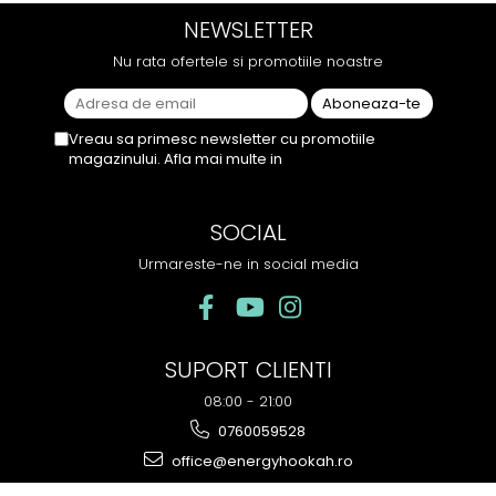
sesiunii. Chiar dacă nu
camera de tutun sau tigara.
NEWSLETTER
conține tutun, senzația este la
fel de sati...
Nu rata ofertele si promotiile noastre
Vreau sa primesc newsletter cu promotiile
magazinului. Afla mai multe in
Politica de
Confidentialitate
SOCIAL
Urmareste-ne in social media
SUPORT CLIENTI
08:00 - 21:00
0760059528
office@energyhookah.ro