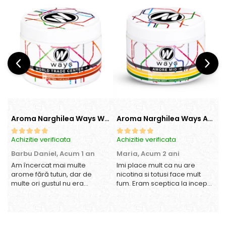
Aroma Narghilea Ways World Trade Center - Piersica cu Ice Tea, 200gr
Aroma Narghilea Ways Amore - Banana, Ananas si Menta, 200gr
Achizitie verificata
Achizitie verificata
A
Barbu Daniel,
Acum 1 an
Maria,
Acum 2 ani
Am încercat mai multe
Imi place mult ca nu are
O
arome fără tutun, dar de
nicotina si totusi face mult
multe ori gustul nu era
fum. Eram sceptica la inceput,
suficient de intens. mi-a
dar gustul de banana cu
plăcut însă aceasta. Fumul
ananas e surprinzator de
este dens, iar aroma se
natural si gustos. In plus, nu
menține pe toată durata
ramane miros neplacut in