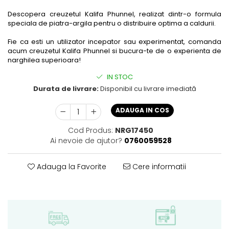
Descopera creuzetul Kalifa Phunnel, realizat dintr-o formula
speciala de piatra-argila pentru o distribuire optima a caldurii.
Fie ca esti un utilizator incepator sau experimentat, comanda
acum creuzetul Kalifa Phunnel si bucura-te de o experienta de
narghilea superioara!
IN STOC
Durata de livrare:
Disponibil cu livrare imediată
ADAUGA IN COS
Cod Produs:
NRG17450
Ai nevoie de ajutor?
0760059528
Adauga la Favorite
Cere informatii