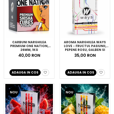
CARBUNI NARGHILEA
AROMA NARGHILEA WAYS
PREMIUM ONE NATION,
LOVE - FRUCTUL PASIUNII,
26MM, 1KG
PEPENE ROSU, GALBEN SI
MENTA, 50GR
40,00 RON
35,00 RON
ADAUGA IN COS
ADAUGA IN COS
NOU
NOU