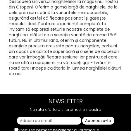
Descoperă universul narghilelelor la magazinul nostru
din Otopeni. Oferim o gamă largă de narghilele, de la
cele premium, până la variantele mai accesibile,
asigurând astfel că fiecare pasionat își găsește
modelul ideal. Pentru o experiență completă, te
invităm să explorezi seturile noastre complete de
narghilea, alături de o selecție variată de arome fără
tutun. Nu în ultimul rând, oferim și componente
esențiale precum creuzete pentru narghilea, carbuni
din cocos de calitate superioară și o serie de accesorii
care vor îmbogăți fiecare sesiune. Iar pentru cei care
nu se află în apropiere, nu vă faceți griji - livrăm în
toată țara! Începe călătoria în lumea narghilelei alături
de noi.
NEWSLETTER
Nu rata ofertele si promotiile noastre
Vreau sa primesc newsletter cu promotiile