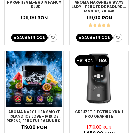
NARGHILEA EL-BADIA FANCY
AROMA NARGHILEA WAYS
- BLUE
LADY - FRUCTE DE PADURE SI
MANGO, 200GR
109,00 RON
119,00 RON
ADAUGA IN COS
ADAUGA IN COS
-51 RON
NOU
AROMA NARGHILEA SMOKE
CREUZET ELECTRIC XKAH
ISLAND ICE LOVE - MIX DE
PRO GRAPHITE
PEPENE, FRUCTUL PASIUNII SI
MENTA, 200GR
119,00 RON
1.710,00 RON