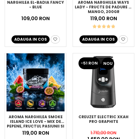
NARGHILEA EL-BADIA FANCY
AROMA NARGHILEA WAYS
- BLUE
LADY - FRUCTE DE PADURE SI
MANGO, 200GR
109,00 RON
119,00 RON
ADAUGA IN COS
ADAUGA IN COS
-51 RON
NOU
AROMA NARGHILEA SMOKE
CREUZET ELECTRIC XKAH
ISLAND ICE LOVE - MIX DE
PRO GRAPHITE
PEPENE, FRUCTUL PASIUNII SI
MENTA, 200GR
119,00 RON
1.710,00 RON