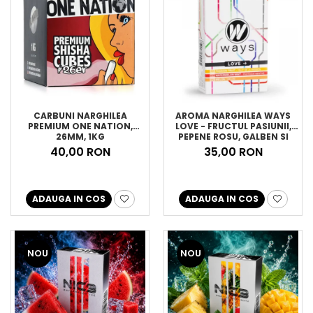
CARBUNI NARGHILEA
AROMA NARGHILEA WAYS
PREMIUM ONE NATION,
LOVE - FRUCTUL PASIUNII,
26MM, 1KG
PEPENE ROSU, GALBEN SI
MENTA, 50GR
40,00 RON
35,00 RON
ADAUGA IN COS
ADAUGA IN COS
NOU
NOU