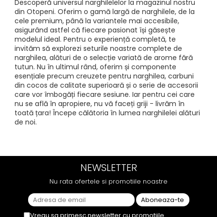
Descoperă universul narghilelelor la magazinul nostru
din Otopeni. Oferim o gamă largă de narghilele, de la
cele premium, până la variantele mai accesibile,
asigurând astfel că fiecare pasionat își găsește
modelul ideal. Pentru o experiență completă, te
invităm să explorezi seturile noastre complete de
narghilea, alături de o selecție variată de arome fără
tutun. Nu în ultimul rând, oferim și componente
esențiale precum creuzete pentru narghilea, carbuni
din cocos de calitate superioară și o serie de accesorii
care vor îmbogăți fiecare sesiune. Iar pentru cei care
nu se află în apropiere, nu vă faceți griji - livrăm în
toată țara! Începe călătoria în lumea narghilelei alături
de noi.
NEWSLETTER
Nu rata ofertele si promotiile noastre
Vreau sa primesc newsletter cu promotiile