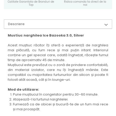
Calitate Garantata de Branduri de
Ridica comanda ta direct de la
Top
noi
Descriere
Mustiuc narghilea Ice Bazooka 3.0, Silver
Acest muștiuc răcitor îți oferă o experiență de narghilea
mai plăcută, cu fum rece și mai puțin iritant. Interiorul
conține un gel special care, odată înghețat, răcește fumul
timp de aproximativ 45 de minute.
Muștiucul este prevăzut cu o zonă de prindere confortabilă,
din material izolator, care nu îți îngheață mâinile. Este
compatibil cu majoritatea furtunurilor din silicon și poate fi
folosit atât acasă, cât și în lounge-uri.
Mod de utilizare:
Pune muștiucul în congelator pentru 30–60 minute.
Atașează-l la furtunul narghilelei.
Fumează ca de obicei și bucură-te de un fum mai rece
și mai proaspăt.