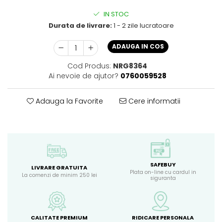
IN STOC
Durata de livrare:
1 - 2 zile lucratoare
ADAUGA IN COS
Cod Produs:
NRG8364
Ai nevoie de ajutor?
0760059528
Adauga la Favorite
Cere informatii
SAFEBUY
LIVRARE GRATUITA
Plata on-line cu cardul in
La comenzi de minim 250 lei
siguranta
CALITATE PREMIUM
RIDICARE PERSONALA