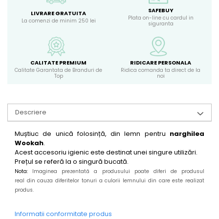
SAFEBUY
LIVRARE GRATUITA
Plata on-line cu cardul in
La comenzi de minim 250 lei
siguranta
CALITATE PREMIUM
RIDICARE PERSONALA
Calitate Garantata de Branduri de
Ridica comanda ta direct de la
Top
noi
Descriere
Muștiuc de unică folosință, din lemn pentru
narghilea
Wookah
.
Acest accesoriu igienic este destinat unei singure utilizări.
Prețul se referă la o singură bucată.
Nota:
Imaginea prezentată a produsului poate diferi de produsul
real din cauza diferitelor tonuri a culorii lemnului din care este realizat
produs.
Informatii conformitate produs