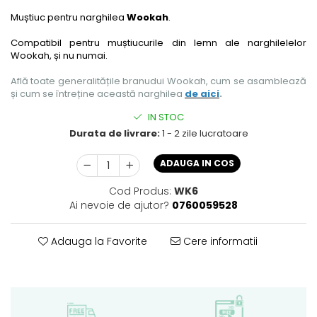
Muștiuc pentru narghilea
Wookah
.
Compatibil pentru muștiucurile din lemn ale narghilelelor
Wookah, și nu numai.
Află toate generalitățile branudui Wookah, cum se asamblează
și cum se întreține această narghilea
de aici
.
IN STOC
Durata de livrare:
1 - 2 zile lucratoare
ADAUGA IN COS
Cod Produs:
WK6
Ai nevoie de ajutor?
0760059528
Adauga la Favorite
Cere informatii