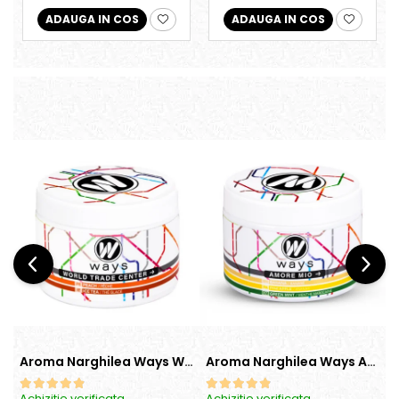
ADAUGA IN COS
ADAUGA IN COS
Aroma Narghilea Ways World Trade Center - Piersica cu Ice Tea, 200gr
Aroma Narghilea Ways Amore - Banana, Ananas si Menta, 200gr
Achizitie verificata
Achizitie verificata
A