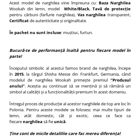
Acest model de narghilea vine împreuna cu:
Baza Narghilea
Wookah din lemn, model
White/Black
,
Tavă de protecție
pentru cărbuni (farfurie narghilea),
Vas narghilea
transparent,
Certificat
de autenticitate și originalitate.
În pachet nu sunt incluse
: muștiuc, furtun.
Bucură-te de performanță înaltă pentru fiecare model în
parte!
Începutul simbolic al acestui faimos brand de narghilea, începe
în
2015
, la târgul Shisha Messe din Frankfurt, Germania, când
modelul de narghilea Wookah primește premiul
”Produsul
anului”
. Aceștia au continuat să se mențină și să rămână un
simbol al calității și a funcționalității premium în acest domeniu.
Întregul proces de producție al acestor narghilele de top are loc în
Polonia. Pentru aceste modele se folosesc mai multe tipuri de
lemn, atât domestic, cât și exotic, ceea ce face ca
fiecare
narghilea
să fie
unică
.
Ține cont de micile detaliliie care fac mereu diferența!