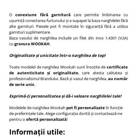
O
conexiune fără garnitură
care permite îmbinarea cu
ușurință conectarea furtunului și a supapei la baza narghilelei fără
alte garnituri. Piesele pot fi montate în siguranță fără a utiliza
garnituri suplimentare.
Baza vasului de narghilea include un filet din inox 1.4301 (V2A)
cu
gravura WOOKAH
.
Originalitate și unicitate într-o narghilea de top!
Toate modelel de narghilea Wookah sunt însoțite de
certificate
de autenticitate și originalitate
, care atesta calitatea și
profesionalismul Brandului. Bază și vasul de narghilea,
au număr
de serie unic
.
Exprimă-ți personalitatea și dă-i valoare narghilelei tale!
Modelele de narghilea Wookah
pot fi personalizate
în funcție
de preferințele tale. Alege configurația dorită și contactează-ne
pentru o
ofertă personalizată
!
Informații utile: