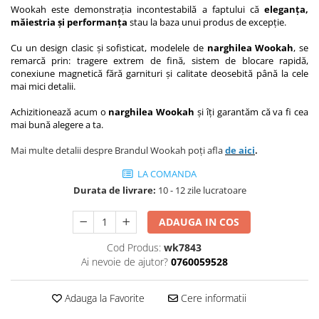
Wookah este demonstrația incontestabilă a faptului că
eleganța,
măiestria și performanța
stau la baza unui produs de excepție.
Cu un design clasic și sofisticat, modelele de
narghilea Wookah
, se
remarcă prin: tragere extrem de fină, sistem de blocare rapidă,
conexiune magnetică fără garnituri și calitate deosebită până la cele
mai mici detalii.
Achizitionează acum o
narghilea Wookah
și îți garantăm că va fi cea
mai bună alegere a ta.
Mai multe detalii despre Brandul Wookah poți afla
de aici
.
LA COMANDA
Durata de livrare:
10 - 12 zile lucratoare
ADAUGA IN COS
Cod Produs:
wk7843
Ai nevoie de ajutor?
0760059528
Adauga la Favorite
Cere informatii