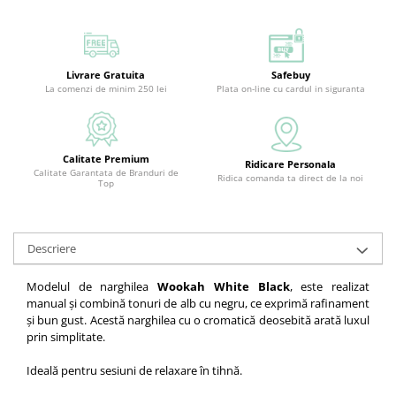
Livrare Gratuita
Safebuy
La comenzi de minim 250 lei
Plata on-line cu cardul in siguranta
Calitate Premium
Ridicare Personala
Calitate Garantata de Branduri de
Ridica comanda ta direct de la noi
Top
Descriere
Modelul de narghilea
Wookah White Black
, este realizat
manual și combină tonuri de alb cu negru, ce exprimă rafinament
și bun gust. Acestă narghilea cu o cromatică deosebită arată luxul
prin simplitate.
Ideală pentru sesiuni de relaxare în tihnă.