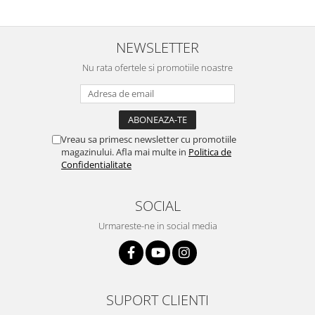
mi-a plăcut însă aceasta. Fumul
banana cu ananas e surprinzator
este dens, iar aroma se menține
de natural si gustos. In plus, nu
pe toată durata sesiunii. Chiar
ramane miros neplacut in
dacă nu conține tutun, senzația
camera de tutun sau tigara.
NEWSLETTER
este la fel de sati...
Nu rata ofertele si promotiile noastre
Vreau sa primesc newsletter cu promotiile
magazinului. Afla mai multe in
Politica de
Confidentialitate
SOCIAL
Urmareste-ne in social media
SUPORT CLIENTI