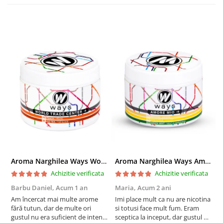
Aroma Narghilea Ways World Trade Center - Piersica cu Ice Tea, 200gr
Aroma Narghilea Ways Amore - Banana, Ananas si Menta, 200gr
Achizitie verificata
Achizitie verificata
Barbu Daniel,
Acum 1 an
Maria,
Acum 2 ani
G
Am încercat mai multe arome
Imi place mult ca nu are nicotina
O
fără tutun, dar de multe ori
si totusi face mult fum. Eram
R
gustul nu era suficient de intens.
sceptica la inceput, dar gustul de