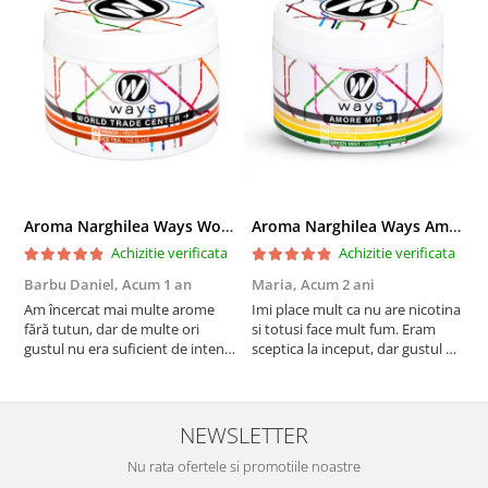
Aroma Narghilea Ways World Trade Center - Piersica cu Ice Tea, 200gr
Aroma Narghilea Ways Amore - Banana, Ananas si Menta, 200gr
Achizitie verificata
Achizitie verificata
Barbu Daniel,
Acum 1 an
Maria,
Acum 2 ani
G
Am încercat mai multe arome
Imi place mult ca nu are nicotina
O
fără tutun, dar de multe ori
si totusi face mult fum. Eram
R
gustul nu era suficient de intens.
sceptica la inceput, dar gustul de
mi-a plăcut însă aceasta. Fumul
banana cu ananas e surprinzator
este dens, iar aroma se menține
de natural si gustos. In plus, nu
pe toată durata sesiunii. Chiar
ramane miros neplacut in
dacă nu conține tutun, senzația
camera de tutun sau tigara.
NEWSLETTER
este la fel de sati...
Nu rata ofertele si promotiile noastre