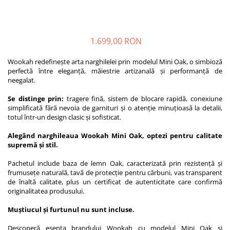
1.699,00 RON
Wookah redefinește arta narghilelei prin modelul Mini Oak, o simbioză
perfectă între eleganță, măiestrie artizanală și performanță de
neegalat.
Se distinge prin:
tragere fină, sistem de blocare rapidă, conexiune
simplificată fără nevoia de garnituri și o atenție minuțioasă la detalii,
totul într-un design clasic și sofisticat.
Alegând narghileaua Wookah Mini Oak, optezi pentru calitate
supremă și stil.
Pachetul include baza de lemn Oak, caracterizată prin rezistență și
frumusețe naturală, tavă de protecție pentru cărbuni, vas transparent
de înaltă calitate, plus un certificat de autenticitate care confirmă
originalitatea produsului.
Muștiucul și furtunul nu sunt incluse.
Descoperă esența brandului Wookah cu modelul Mini Oak și