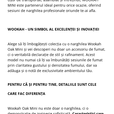
MINI este partenerul ideal pentru orice ocazie, oferind
sesiuni de narghilea profesionale oriunde te-ai afla.
WOOKAH - UN SIMBOL AL EXCELENȚEI ȘI INOVAȚIEI
Alege să îți îmbogățești colecția cu o narghilea Wookah
Oak Mini și vei descoperi nu doar un accesoriu de fumat,
ci o veritabilă declarație de stil și rafinament. Acest
model nu numai că îți va îmbunătăți sesiunile de fumat
prin claritatea gustului și densitatea fumului, dar va
adăuga și o notă de exclusivitate ambientului tău.
PENTRU CĂ ȘI PENTRU TINE, DETALIILE SUNT CELE
CARE FAC DIFERENȚA
Wookah Oak Mini nu este doar o narghilea, ci o
demonstrație de inginerie sofisticată.
Caracteristici care