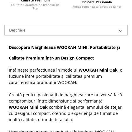
Calitate Premium
Ridicare Personala
Calitate Garantata de Branduri de
Ridica comanda ta direct de la noi
Top
Descriere
Descoperă Narghileaua WOOKAH MINI: Portabilitate și
Calitate Premium într-un Design Compact
Întâlnește perfecțiunea în modelul
WOOKAH Mini Oak
, o
fuziune între portabilitate și calitatea premium
caracteristică brandului WOOKAH.
Creată pentru pasionații de narghilea care nu vor să facă
compromisuri între dimensiune și performanță,
WOOKAH Mini Oak
combină eleganța lemnului de stejar
cu designul compact, oferind o experiență de fumat de
înaltă calitate, oriunde te-ai afla.
Ușor de transportat, asamblat și întreținut, WOOKAH