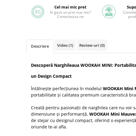
Cel mai mic pret
Supo
Ai gasit un pret mai mic?
Consili
Contacteaza-ne
prod
Video
(1)
Review-uri
(0)
Descriere
Descoperă Narghileaua WOOKAH MINI: Portabilitat
un Design Compact
Întâlnește perfecțiunea în modelul
WOOKAH Mini 
portabilitate și calitatea premium caracteristică 
Creată pentru pasionații de narghilea care nu vor 
dimensiune și performanță,
WOOKAH Mini Mauve
de stejar cu designul compact, oferind o experiență 
oriunde te-ai afla.