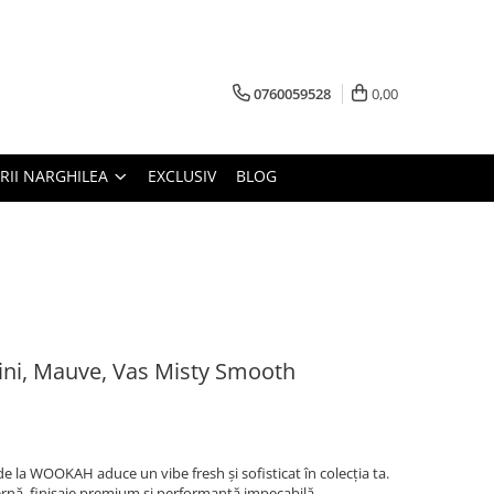
0760059528
0,00
RII NARGHILEA
EXCLUSIV
BLOG
i, Mauve, Vas Misty Smooth
e la WOOKAH aduce un vibe fresh și sofisticat în colecția ta.
rnă, finisaje premium și performanță impecabilă.