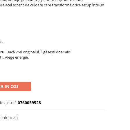
ră acel accent de culoare care transformă orice setup într-un
e.
tru
. Dacă vrei originalul, îl găsești doar aici.
til. Alege energie.
A IN COS
de ajutor?
0760059528
informatii