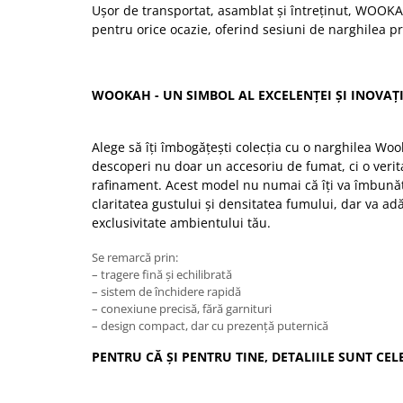
Ușor de transportat, asamblat și întreținut, WOOKA
pentru orice ocazie, oferind sesiuni de narghilea pr
WOOKAH - UN SIMBOL AL EXCELENȚEI ȘI INOVAȚI
Alege să îți îmbogățești colecția cu o narghilea Wo
descoperi nu doar un accesoriu de fumat, ci o veritab
rafinament. Acest model nu numai că îți va îmbunăt
claritatea gustului și densitatea fumului, dar va ad
exclusivitate ambientului tău.
Se remarcă prin:
– tragere fină și echilibrată
– sistem de închidere rapidă
– conexiune precisă, fără garnituri
– design compact, dar cu prezență puternică
PENTRU CĂ ȘI PENTRU TINE, DETALIILE SUNT CEL