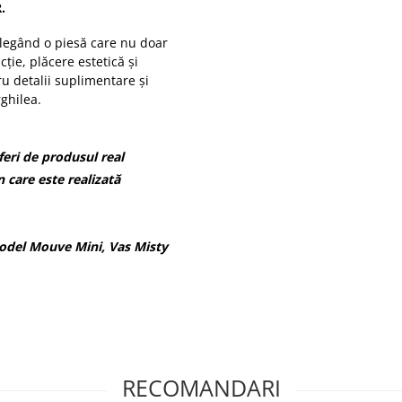
.
alegând o piesă care nu doar
cție, plăcere estetică și
 detalii suplimentare și
ghilea.
eri de produsul real
n care este realizată
odel Mouve Mini, Vas Misty
RECOMANDARI