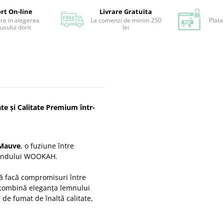
rt On-line
Livrare Gratuita
ere in alegerea
La comenzi de minim 250
Plata
usului dorit
lei
e și Calitate Premium într-
Mauve
, o fuziune între
brandului WOOKAH.
să facă compromisuri între
combină eleganța lemnului
de fumat de înaltă calitate,