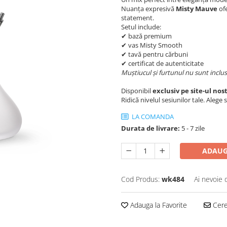
Nuanța expresivă
Misty Mauve
ofe
statement.
Setul include:
✔ bază premium
✔ vas Misty Smooth
✔ tavă pentru cărbuni
✔ certificat de autenticitate
Muștiucul și furtunul nu sunt inclus
Disponibil
exclusiv pe site-ul nos
Ridică nivelul sesiunilor tale. Alege s
LA COMANDA
Durata de livrare:
5 - 7 zile
ADAUG
Cod Produs:
wk484
Ai nevoie 
Adauga la Favorite
Cere 