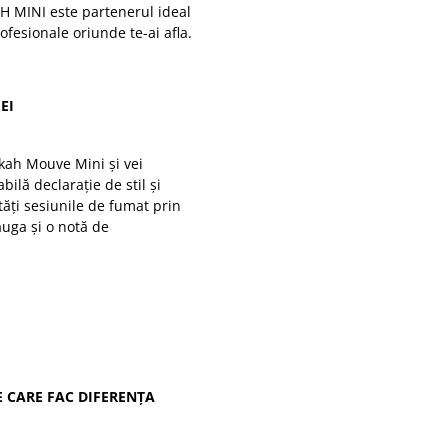
H MINI este partenerul ideal
ofesionale oriunde te-ai afla.
EI
okah Mouve Mini și vei
ilă declarație de stil și
ăți sesiunile de fumat prin
ăuga și o notă de
E CARE FAC DIFERENȚA