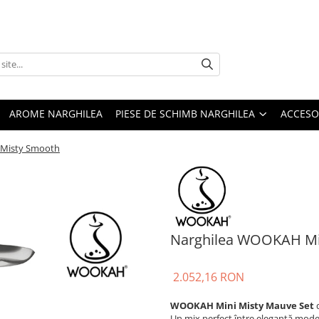
AROME NARGHILEA
PIESE DE SCHIMB NARGHILEA
ACCESO
 Misty Smooth
Narghilea WOOKAH Min
2.052,16 RON
WOOKAH Mini Misty Mauve Set
d
Un mix perfect între eleganță mode