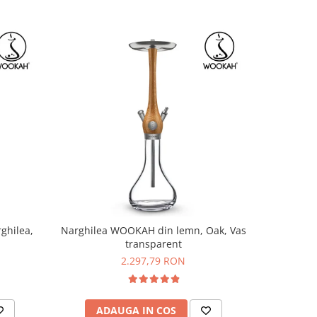
ghilea,
Narghilea WOOKAH din lemn, Oak, Vas
Mustiuc O
transparent
2.297,79 RON
ADAUGA IN COS
V