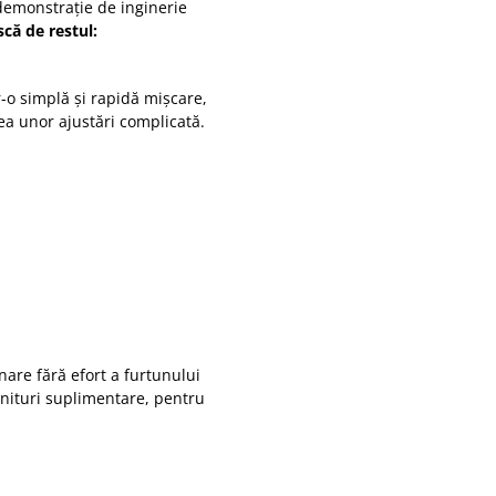
demonstrație de inginerie
scă de restul:
-o simplă și rapidă mișcare,
ea unor ajustări complicată.
nare fără efort a furtunului
rnituri suplimentare, pentru